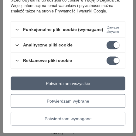
przechowywania lub dostępu do cookie w Twojej przeglądarce.
Więcej informacji na temat warunków i prywatności można
znaleźć także na stronie
Prywatność i warunki Google
.
Zawsze
Funkcjonalne pliki cookie (wymagane)
aktywne
Analityczne pliki cookie
DO POBRANIA
Reklamowe pliki cookie
Blacksrat St. James 50 6L6H
Blacksrat St. James 50 6L6H
Potwierdzam wszystkie
Marka
Blackstar
Podmiot odpowiedzialny za ten
Sound Service GmbH
Więcej
Potwierdzam wybrane
produkt na terenie UE
Symbol
10007486
Potwierdzam wymagane
MOC
50 W
Kanały
2