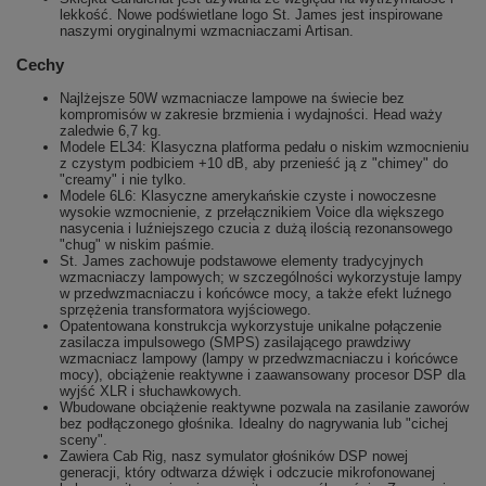
lekkość. Nowe podświetlane logo St. James jest inspirowane
naszymi oryginalnymi wzmacniaczami Artisan.
Cechy
Najlżejsze 50W wzmacniacze lampowe na świecie bez
kompromisów w zakresie brzmienia i wydajności. Head waży
zaledwie 6,7 kg.
Modele EL34: Klasyczna platforma pedału o niskim wzmocnieniu
z czystym podbiciem +10 dB, aby przenieść ją z "chimey" do
"creamy" i nie tylko.
Modele 6L6: Klasyczne amerykańskie czyste i nowoczesne
wysokie wzmocnienie, z przełącznikiem Voice dla większego
nasycenia i luźniejszego czucia z dużą ilością rezonansowego
"chug" w niskim paśmie.
St. James zachowuje podstawowe elementy tradycyjnych
wzmacniaczy lampowych; w szczególności wykorzystuje lampy
w przedwzmacniaczu i końcówce mocy, a także efekt luźnego
sprzężenia transformatora wyjściowego.
Opatentowana konstrukcja wykorzystuje unikalne połączenie
zasilacza impulsowego (SMPS) zasilającego prawdziwy
wzmacniacz lampowy (lampy w przedwzmacniaczu i końcówce
mocy), obciążenie reaktywne i zaawansowany procesor DSP dla
wyjść XLR i słuchawkowych.
Wbudowane obciążenie reaktywne pozwala na zasilanie zaworów
bez podłączonego głośnika. Idealny do nagrywania lub "cichej
sceny".
Zawiera Cab Rig, nasz symulator głośników DSP nowej
generacji, który odtwarza dźwięk i odczucie mikrofonowanej