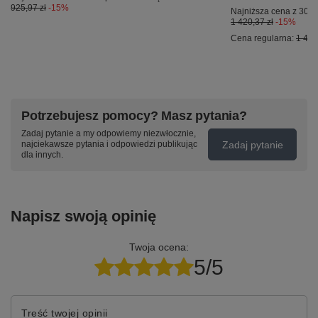
925,97 zł
-15%
Najniższa cena z 30 d
1 420,37 zł
-15%
Cena regularna:
1 420
Potrzebujesz pomocy? Masz pytania?
Zadaj pytanie a my odpowiemy niezwłocznie,
Zadaj pytanie
najciekawsze pytania i odpowiedzi publikując
dla innych.
Napisz swoją opinię
Twoja ocena:
5/5
Treść twojej opinii