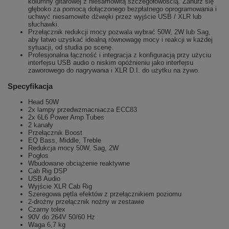
kolumny gitarowej z niesamowitą szczegółowością. Zanurz się
głęboko za pomocą dołączonego bezpłatnego oprogramowania i
uchwyć niesamowite dźwięki przez wyjście USB / XLR lub
słuchawki.
Przełącznik redukcji mocy pozwala wybrać 50W, 2W lub Sag,
aby łatwo uzyskać idealną równowagę mocy i reakcji w każdej
sytuacji, od studia po scenę.
Profesjonalna łączność i integracja z konfiguracją przy użyciu
interfejsu USB audio o niskim opóźnieniu jako interfejsu
zaworowego do nagrywania i XLR D.I. do użytku na żywo.
Specyfikacja
Head 50W
2x lampy przedwzmacniacza ECC83
2x 6L6 Power Amp Tubes
2 kanały
Przełącznik Boost
EQ Bass, Middle, Treble
Redukcja mocy 50W, Sag, 2W
Pogłos
Wbudowane obciążenie reaktywne
Cab Rig DSP
USB Audio
Wyjście XLR Cab Rig
Szeregowa pętla efektów z przełącznikiem poziomu
2-drożny przełącznik nożny w zestawie
Czarny tolex
90V do 264V 50/60 Hz
Waga 6,7 kg