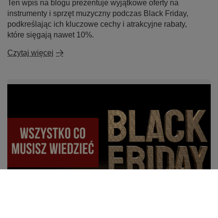
Ten wpis na blogu prezentuje wyjątkowe oferty na
instrumenty i sprzęt muzyczny podczas Black Friday,
podkreślając ich kluczowe cechy i atrakcyjne rabaty,
które sięgają nawet 10%.
Czytaj więcej