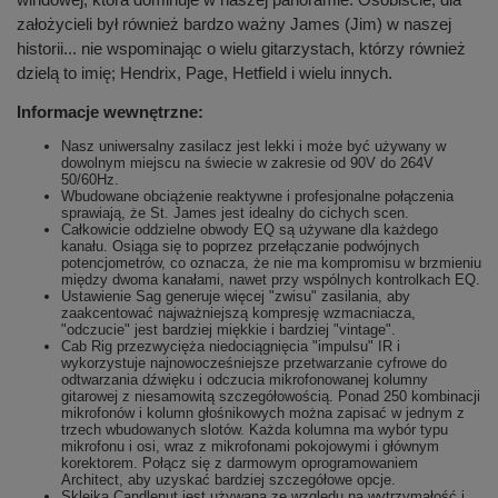
założycieli był również bardzo ważny James (Jim) w naszej
historii... nie wspominając o wielu gitarzystach, którzy również
dzielą to imię; Hendrix, Page, Hetfield i wielu innych.
Informacje wewnętrzne:
Nasz uniwersalny zasilacz jest lekki i może być używany w
dowolnym miejscu na świecie w zakresie od 90V do 264V
50/60Hz.
Wbudowane obciążenie reaktywne i profesjonalne połączenia
sprawiają, że St. James jest idealny do cichych scen.
Całkowicie oddzielne obwody EQ są używane dla każdego
kanału. Osiąga się to poprzez przełączanie podwójnych
potencjometrów, co oznacza, że nie ma kompromisu w brzmieniu
między dwoma kanałami, nawet przy wspólnych kontrolkach EQ.
Ustawienie Sag generuje więcej "zwisu" zasilania, aby
zaakcentować najważniejszą kompresję wzmacniacza,
"odczucie" jest bardziej miękkie i bardziej "vintage".
Cab Rig przezwycięża niedociągnięcia "impulsu" IR i
wykorzystuje najnowocześniejsze przetwarzanie cyfrowe do
odtwarzania dźwięku i odczucia mikrofonowanej kolumny
gitarowej z niesamowitą szczegółowością. Ponad 250 kombinacji
mikrofonów i kolumn głośnikowych można zapisać w jednym z
trzech wbudowanych slotów. Każda kolumna ma wybór typu
mikrofonu i osi, wraz z mikrofonami pokojowymi i głównym
korektorem. Połącz się z darmowym oprogramowaniem
Architect, aby uzyskać bardziej szczegółowe opcje.
Sklejka Candlenut jest używana ze względu na wytrzymałość i