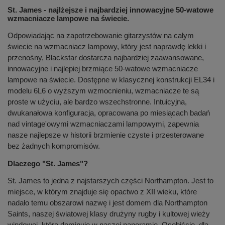
St. James - najlżejsze i najbardziej innowacyjne 50-watowe
wzmacniacze lampowe na świecie.
Odpowiadając na zapotrzebowanie gitarzystów na całym
świecie na wzmacniacz lampowy, który jest naprawdę lekki i
przenośny, Blackstar dostarcza najbardziej zaawansowane,
innowacyjne i najlepiej brzmiące 50-watowe wzmacniacze
lampowe na świecie. Dostępne w klasycznej konstrukcji EL34 i
modelu 6L6 o wyższym wzmocnieniu, wzmacniacze te są
proste w użyciu, ale bardzo wszechstronne. Intuicyjna,
dwukanałowa konfiguracja, opracowana po miesiącach badań
nad vintage'owymi wzmacniaczami lampowymi, zapewnia
nasze najlepsze w historii brzmienie czyste i przesterowane
bez żadnych kompromisów.
Dlaczego "St. James"?
St. James to jedna z najstarszych części Northampton. Jest to
miejsce, w którym znajduje się opactwo z XII wieku, które
nadało temu obszarowi nazwę i jest domem dla Northampton
Saints, naszej światowej klasy drużyny rugby i kultowej wieży
windowej, która dominuje w naszej panoramie. Osobiście, dla