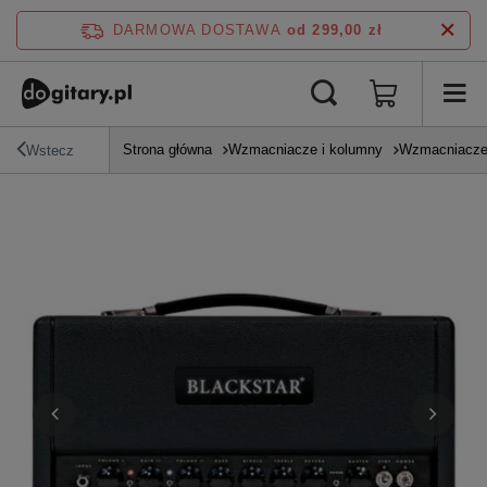
DARMOWA DOSTAWA
od 299,00 zł
Strona główna
Wzmacniacze i kolumny
Wzmacniacze
Wstecz