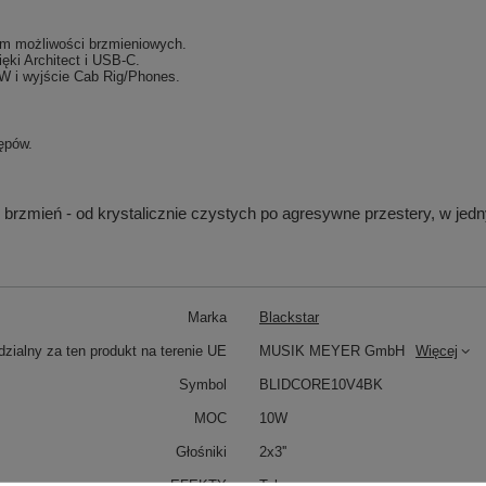
rom możliwości brzmieniowych.
ięki Architect i USB-C.
W i wyjście Cab Rig/Phones.
ępów.
ię brzmień - od krystalicznie czystych po agresywne przestery, w
Marka
Blackstar
zialny za ten produkt na terenie UE
MUSIK MEYER GmbH
Więcej
Symbol
BLIDCORE10V4BK
MOC
10W
Głośniki
2x3''
EFEKTY
Tak