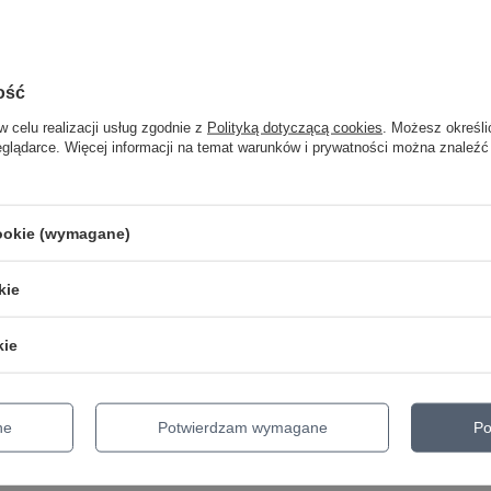
Wejście liniowe
Tak
Wyjście nagrywania
Tak
ość
Wyjście słuchawkowe
Tak
w celu realizacji usług zgodnie z
Polityką dotyczącą cookies
. Możesz określi
Parametry bezpieczeństwa
Parametry bezpieczeństwa
eglądarce. Więcej informacji na temat warunków i prywatności można znaleźć
cookie (wymagane)
kie
owej 45-105 długie
kie
PSP TITANIUM J/J 3m
ne
Potwierdzam wymagane
Po
X Mini Broken Record