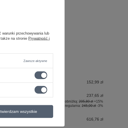
ć warunki przechowywania lub
 także na stronie
Prywatność i
Zawsze aktywne
152,99 zł
237,65 zł
Najniższa cena z 30 dni przed obniżką:
205,80 zł
+15%
Cena regularna:
245,00 zł
-3%
twierdzam wszystkie
616,76 zł