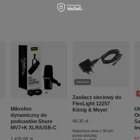
OKAZJA
Zasilacz sieciowy do
FlexLight 12257
Mikrofon
Uk
König & Meyer
dynamiczny do
Or
48,35 zł
podcastów Shure
Sa
MV7+K XLR/USB-C
le
Najniższa cena z 30 dni
przed obniżką:
1 435,00 zł
57