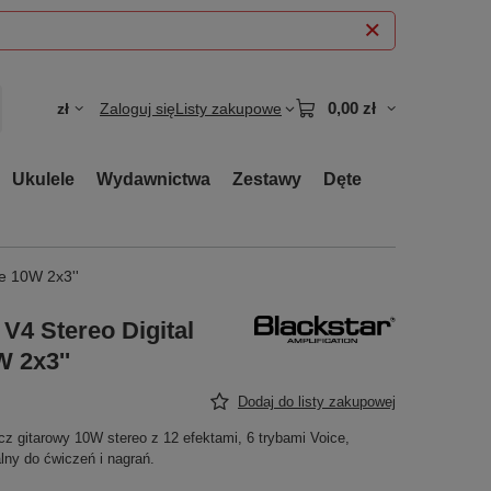
0,00 zł
zł
Zaloguj się
Listy zakupowe
Ukulele
Wydawnictwa
Zestawy
Dęte
e 10W 2x3''
V4 Stereo Digital
 2x3''
Dodaj do listy zakupowej
z gitarowy 10W stereo z 12 efektami, 6 trybami Voice,
ny do ćwiczeń i nagrań.