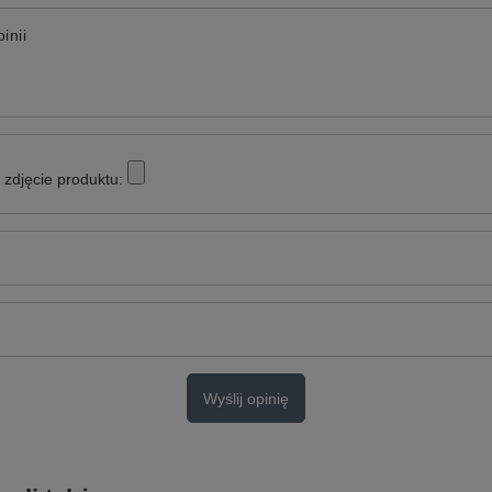
inii
zdjęcie produktu:
Wyślij opinię