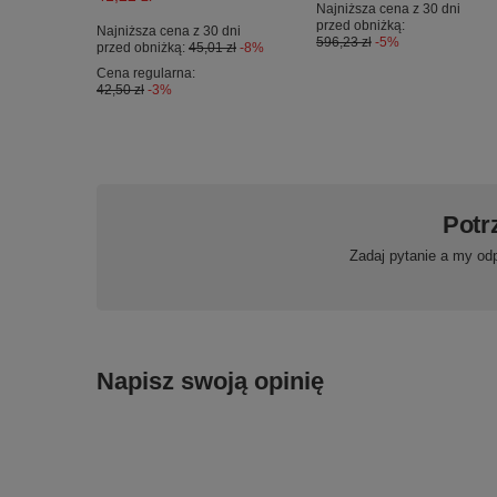
Najniższa cena z 30 dni
przed obniżką:
Najniższa cena z 30 dni
596,23 zł
-5%
przed obniżką:
45,01 zł
-8%
Cena regularna:
42,50 zł
-3%
Potr
Zadaj pytanie a my od
Napisz swoją opinię