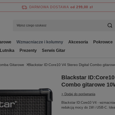
DARMOWA DOSTAWA
od 299,00 zł
tarowe
Wzmacniacze i kolumny
Akcesoria
Pokrowce
 Lutnika
Prezenty
Serwis Gitar
omba Gitarowe
Blackstar ID:Core10 V4 Stereo Digital Combo gitarow
Blackstar ID:Core10 
Combo gitarowe 10W
+ Dodaj do porównania
Blackstar ID:Core10 V4 - wzmacniac
redukcją mocy do 1W i USB-C. Ideal