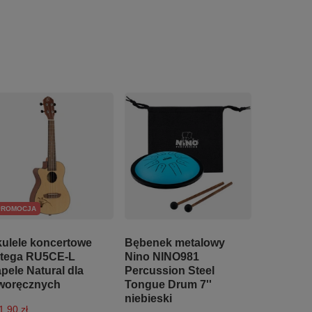
PROMOCJA
ulele koncertowe
Bębenek metalowy
tega RU5CE-L
Nino NINO981
pele Natural dla
Percussion Steel
woręcznych
Tongue Drum 7''
niebieski
1,90 zł