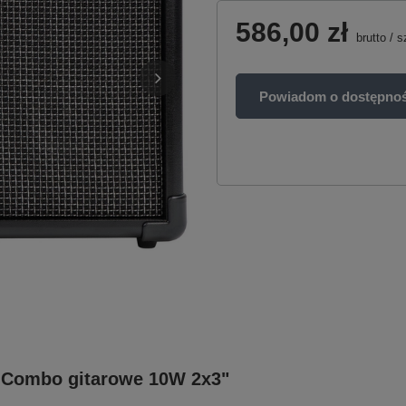
586,00 zł
brutto
/
s
Powiadom o dostępnoś
al Combo gitarowe 10W 2x3"