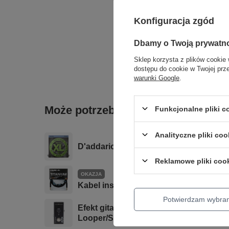
Konfiguracja zgód
Dbamy o Twoją prywatn
Sklep korzysta z plików cookie 
dostępu do cookie w Twojej prz
warunki Google
.
Może potrzebujesz tego do gitary
Funkcjonalne pliki 
Analityczne pliki coo
D'addario EPS165 struny do gitary bas
Reklamowe pliki coo
OKAZJA
Kabel instrumentalny KLOTZ TI-0300 
Potwierdzam wybra
Efekt gitarowy akustyczny Fishman AF
Looper/Sampler