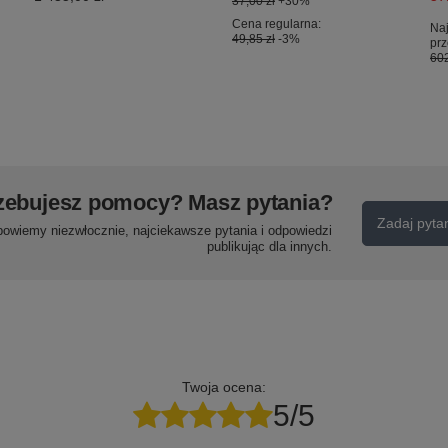
37,00 zł
+30%
Cena regularna:
Naj
49,85 zł
-3%
prz
602
zebujesz pomocy? Masz pytania?
Zadaj pyta
powiemy niezwłocznie, najciekawsze pytania i odpowiedzi
publikując dla innych.
Twoja ocena:
5/5