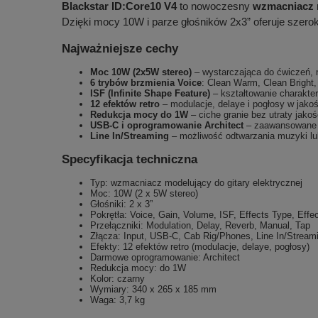
Blackstar ID:Core10 V4
to nowoczesny
wzmacniacz 
Dzięki mocy 10W i parze głośników 2x3” oferuje szerok
Najważniejsze cechy
Moc 10W (2x5W stereo)
– wystarczająca do ćwiczeń, 
6 trybów brzmienia Voice
: Clean Warm, Clean Bright
ISF (Infinite Shape Feature)
– kształtowanie charakte
12 efektów retro
– modulacje, delaye i pogłosy w jakoś
Redukcja mocy do 1W
– ciche granie bez utraty jakoś
USB-C i oprogramowanie Architect
– zaawansowane p
Line In/Streaming
– możliwość odtwarzania muzyki lu
Specyfikacja techniczna
Typ: wzmacniacz modelujący do gitary elektrycznej
Moc: 10W (2 x 5W stereo)
Głośniki: 2 x 3”
Pokrętła: Voice, Gain, Volume, ISF, Effects Type, Effe
Przełączniki: Modulation, Delay, Reverb, Manual, Tap
Złącza: Input, USB-C, Cab Rig/Phones, Line In/Stream
Efekty: 12 efektów retro (modulacje, delaye, pogłosy)
Darmowe oprogramowanie: Architect
Redukcja mocy: do 1W
Kolor: czarny
Wymiary: 340 x 265 x 185 mm
Waga: 3,7 kg