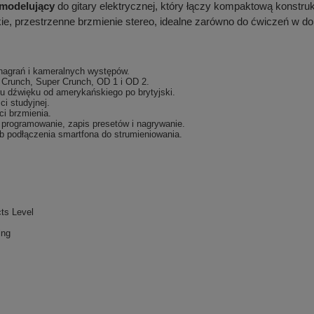
modelujący
do gitary elektrycznej, który łączy kompaktową konstr
ie, przestrzenne brzmienie stereo, idealne zarówno do ćwiczeń w dom
nagrań i kameralnych występów.
, Crunch, Super Crunch, OD 1 i OD 2.
ru dźwięku od amerykańskiego po brytyjski.
ci studyjnej.
ci brzmienia.
rogramowanie, zapis presetów i nagrywanie.
b podłączenia smartfona do strumieniowania.
cts Level
ing