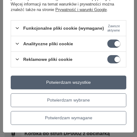
Więcej informacji na temat warunków i prywatności można
znaleźć także na stronie
Prywatność i warunki Google
.
Zawsze
Marka
BlackSmith
Funkcjonalne pliki cookie (wymagane)
aktywne
Podmiot odpowiedzialny za ten
FX-Music Group Filipowicz
produkt na terenie UE
sp.j.
Więcej
Analityczne pliki cookie
Symbol
BSMANW0946
Reklamowe pliki cookie
KATEGORIA
STRUNY
DO GITARY ELEKTRYCZNEJ
ROZMIAR
09-46
Potwierdzam wszystkie
Parametry bezpieczeństwa
Parametry bezpieczeństwa
Potwierdzam wybrane
Może potrzebujesz tego do gitary
Potwierdzam wymagane
OKAZJA
Korbka do strun DP0002 z obcinarką