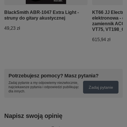
BlackSmith ABR-1047 Extra Light -
KT66 JJ Electro
struny do gitary akustycznej
elektronowa - d
zamiennik ACQa
49,23 zł
VT75, VT198_G
615,94 zł
Potrzebujesz pomocy? Masz pytania?
Zadaj pytanie a my odpowiemy niezwłocznie,
Zadaj pytanie
najciekawsze pytania i odpowiedzi publikując
dla innych.
Napisz swoją opinię