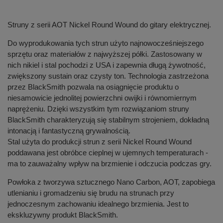
Struny z serii AOT Nickel Round Wound do gitary elektrycznej.
Do wyprodukowania tych strun użyto najnowocześniejszego
sprzętu oraz materiałów z najwyższej półki. Zastosowany w
nich nikiel i stal pochodzi z USA i zapewnia długą żywotność,
zwiększony sustain oraz czysty ton. Technologia zastrzeżona
przez BlackSmith pozwala na osiągnięcie produktu o
niesamowicie jednolitej powierzchni owijki i równomiernym
naprężeniu. Dzięki wszystkim tym rozwiązaniom struny
BlackSmith charakteryzują się stabilnym strojeniem, dokładną
intonacją i fantastyczną grywalnością.
Stal użyta do produkcji strun z serii Nickel Round Wound
poddawana jest obróbce cieplnej w ujemnych temperaturach -
ma to zauważalny wpływ na brzmienie i odczucia podczas gry.
Powłoka z tworzywa sztucznego Nano Carbon, AOT, zapobiega
utlenianiu i gromadzeniu się brudu na strunach przy
jednoczesnym zachowaniu idealnego brzmienia. Jest to
ekskluzywny produkt BlackSmith.