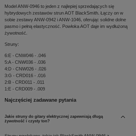
Model ANW-0946 to jeden z najlepiej sprzedających się
hybrydowych zestawów strun AOT BlackSmith. Łączy on w
sobie zestawy ANW-0942 i ANW-1046, oferując solidne dolne
pasmo i pełną elastyczność. Powłoka AOT daje im wydłużoną
żywotność.
Struny:
6:E - CNW046 - .046
5:A - CNW036 - .036
4:D - CNW026 - .026
3:G - CRD016 - .016
2:B - CRD011 - .011
1:E - CRD009 - .009
Najczęściej zadawane pytania
Jakie struny do gitary elektrycznej zapewniają długą
żywotność i czysty ton?
Struny powlekane, takie jak BlackSmith ANW-0946 z