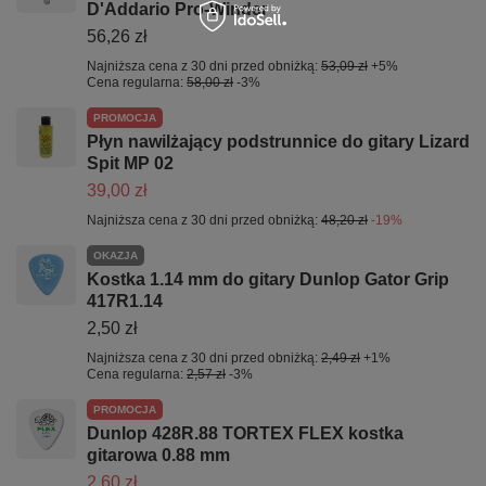
D'Addario Pro-Winder
56,26 zł
Najniższa cena z 30 dni przed obniżką:
53,09 zł
+5%
Cena regularna:
58,00 zł
-3%
PROMOCJA
Płyn nawilżający podstrunnice do gitary Lizard
Spit MP 02
39,00 zł
Najniższa cena z 30 dni przed obniżką:
48,20 zł
-19%
OKAZJA
Kostka 1.14 mm do gitary Dunlop Gator Grip
417R1.14
2,50 zł
Najniższa cena z 30 dni przed obniżką:
2,49 zł
+1%
Cena regularna:
2,57 zł
-3%
PROMOCJA
Dunlop 428R.88 TORTEX FLEX kostka
gitarowa 0.88 mm
2,60 zł