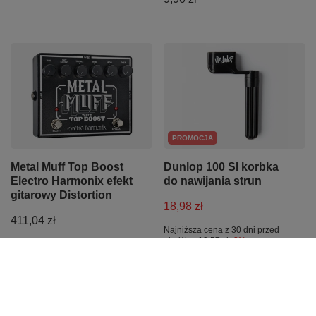
PROMOCJA
Metal Muff Top Boost
Dunlop 100 SI korbka
Electro Harmonix efekt
do nawijania strun
gitarowy Distortion
18,98 zł
411,04 zł
Najniższa cena z 30 dni przed
obniżką:
19,57 zł
-3%