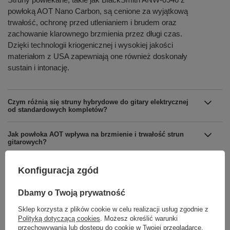
powłoką AOT Nano Carbon, są cenione za wyjątkową
trwałość, ochronę przed utlenianiem i brudem oraz
zachowanie klarownego brzmienia przez długi czas.
Dzięki technologii kriogenicznej i wysokiej jakości
materiałom z USA zapewniają one również doskonały
sustain i intonację.
Czym różnią się struny hybrydowe do gitary elektrycznej
od standardowych kompletów?
Jak powłoka AOT wpływa na brzmienie i trwałość strun
gitarowych?
Jakie znaczenie ma obróbka kriogeniczna w strunach
Konfiguracja zgód
gitarowych?
Dbamy o Twoją prywatność
Jakie struny do gitary najlepiej sprawdzą się do stylów
takich jak rock czy metal?
Sklep korzysta z plików cookie w celu realizacji usług zgodnie z
Polityką dotyczącą cookies
. Możesz określić warunki
przechowywania lub dostępu do cookie w Twojej przeglądarce.