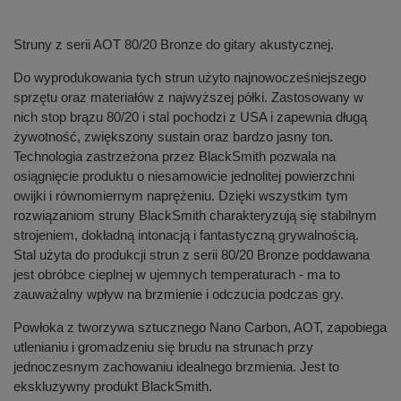
Struny z serii AOT 80/20 Bronze do gitary akustycznej.
Do wyprodukowania tych strun użyto najnowocześniejszego
sprzętu oraz materiałów z najwyższej półki. Zastosowany w
nich stop brązu 80/20 i stal pochodzi z USA i zapewnia długą
żywotność, zwiększony sustain oraz bardzo jasny ton.
Technologia zastrzeżona przez BlackSmith pozwala na
osiągnięcie produktu o niesamowicie jednolitej powierzchni
owijki i równomiernym naprężeniu. Dzięki wszystkim tym
rozwiązaniom struny BlackSmith charakteryzują się stabilnym
strojeniem, dokładną intonacją i fantastyczną grywalnością.
Stal użyta do produkcji strun z serii 80/20 Bronze poddawana
jest obróbce cieplnej w ujemnych temperaturach - ma to
zauważalny wpływ na brzmienie i odczucia podczas gry.
Powłoka z tworzywa sztucznego Nano Carbon, AOT, zapobiega
utlenianiu i gromadzeniu się brudu na strunach przy
jednoczesnym zachowaniu idealnego brzmienia. Jest to
ekskluzywny produkt BlackSmith.