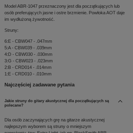
Model ABR-1047 przeznaczony jest dla początkujących lub
osób preferujących jasne i ostre brzmienie. Powłoka AOT daje
im wydłużoną żywotność.
Struny:
6:E - CBW047 - .047mm
5:A - CBW039 - .039mm
4:D - CBW030 - .030mm
3:G - CBW023 - .023mm
2:B - CRD014 - .014mm
1:E - CRD010 - .010mm
Najczęściej zadawane pytania
Jakie struny do gitary akustycznej dla początkujących są
polecane?
Dla osób zaczynających grę na gitarze akustycznej
najlepszym wyborem są struny o mniejszym
naprężeniu, tzw. Extra Light, jak np. BlackSmith ABR-