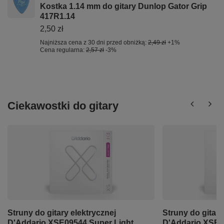
Kostka 1.14 mm do gitary Dunlop Gator Grip
417R1.14
2,50 zł
Najniższa cena z 30 dni przed obniżką:
2,49 zł
+1%
Cena regularna:
2,57 zł
-3%
Ciekawostki do gitary
Struny do gitary elektrycznej
Struny do gitary
D'Addario XSE09544 Super Light
D'Addario XSE1