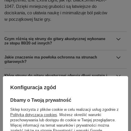
1047. Dzięki mniejszej grubości są łatwiejsze do
dociskania, co ułatwia naukę i minimalizuje ból palców
w początkowej fazie gry.
Czym różnią się struny do gitary akustycznej wykonane
ze stopu 80/20 od innych?
Jakie znaczenie ma powłoka ochronna na strunach
gitarowych?
Które struny do gitary akustycznej oferują długi sustain i
stabilne strojenie?
Konfiguracja zgód
Jak często należy wymieniać struny w gitarze
akustycznej?
Dbamy o Twoją prywatność
Sklep korzysta z plików cookie w celu realizacji usług zgodnie z
Polityką dotyczącą cookies
. Możesz określić warunki
przechowywania lub dostępu do cookie w Twojej przeglądarce.
Więcej informacji na temat warunków i prywatności można
znaleźć także na stronie
Prywatność i warunki Google
.