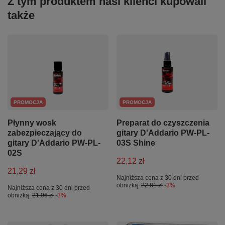
Z tym produktem nasi klienci kupowali
także
PROMOCJA
PROMOCJA
Płynny wosk
Preparat do czyszczenia
zabezpieczający do
gitary D'Addario PW-PL-
gitary D'Addario PW-PL-
03S Shine
02S
22,12 zł
21,29 zł
Najniższa cena z 30 dni przed
obniżką:
22,81 zł
-3%
Najniższa cena z 30 dni przed
obniżką:
21,96 zł
-3%