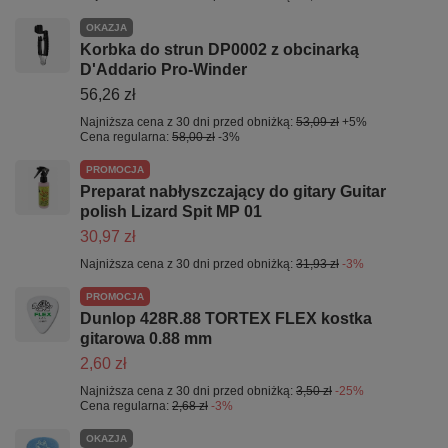
OKAZJA
Korbka do strun DP0002 z obcinarką
D'Addario Pro-Winder
56,26 zł
Najniższa cena z 30 dni przed obniżką:
53,09 zł
+5%
Cena regularna:
58,00 zł
-3%
PROMOCJA
Preparat nabłyszczający do gitary Guitar
polish Lizard Spit MP 01
30,97 zł
Najniższa cena z 30 dni przed obniżką:
31,93 zł
-3%
PROMOCJA
Dunlop 428R.88 TORTEX FLEX kostka
gitarowa 0.88 mm
2,60 zł
Najniższa cena z 30 dni przed obniżką:
3,50 zł
-25%
Cena regularna:
2,68 zł
-3%
OKAZJA