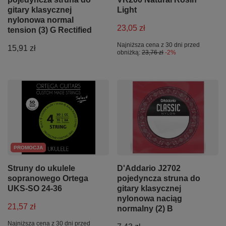
gitary klasycznej
Light
nylonowa normal
23,05 zł
tension (3) G Rectified
Najniższa cena z 30 dni przed
15,91 zł
obniżką:
23,76 zł
-2%
PROMOCJA
Struny do ukulele
D'Addario J2702
sopranowego Ortega
pojedyncza struna do
UKS-SO 24-36
gitary klasycznej
nylonowa naciąg
21,57 zł
normalny (2) B
Najniższa cena z 30 dni przed