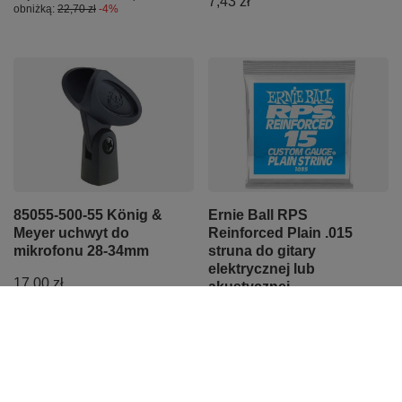
7,43 zł
obniżką:
22,70 zł
-4%
85055-500-55 König &
Ernie Ball RPS
Meyer uchwyt do
Reinforced Plain .015
mikrofonu 28-34mm
struna do gitary
elektrycznej lub
17,00 zł
akustycznej
4,99 zł