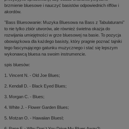
brzmienie bluesowe i nauczyć basistów odpowiednich riffów i
akordów.
"Bass Bluesowanie: Muzyka Bluesowa na Bass z Tabulaturami"
to nie tylko zbiór utworów, ale również świetna okazja do
rozwijania umiejętności w grze bluesowej na basie. To pozycja
obowiązkowa dla każdego basisty, który pragnie poznać tajniki
tego fascynującego gatunku muzycznego i stać się lepszym
wykonawcą bluesa na swoim instrumencie.
spis bluesów:
1. Vincent N. - Old Joe Blues;
2. Kendall D. - Black Eyed Blues;
3. Morgan C. - Blues;
4. White J. - Flower Garden Blues;
5. Motzan O. - Hawaiian Bluesl;
6. Papa F. - Why Don`t You Drive My Blues Away?;