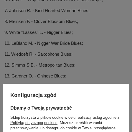
7. Johnson R. - Kind Hearted Woman Blues;
8. Meinken F. - Clover Blossom Blues;
9. White "Lasses" L. - Nigger Blues;
10. LeBlanc M. - Nigger War Bride Blues;
11. Wiedoeft R. - Saxophone Blues;
12. Simms S.B. - Metropolitan Blues;
13. Gardner O. - Chinese Blues;
14. Mayo S. - The Down and Out Blues;
Konfiguracja zgód
15. Barbour B. - The Temptation Blues;
Dbamy o Twoją prywatność
16. Minor C.L. - The Wary Way Blues;
Sklep korzysta z plików cookie w celu realizacji usług zgodnie z
17. Johnson R. - Love In Vain Blues;
Polityką dotyczącą cookies
. Możesz określić warunki
przechowywania lub dostępu do cookie w Twojej przeglądarce.
18. Mortton F. "Jelly Roll" - New Orleans Blues.