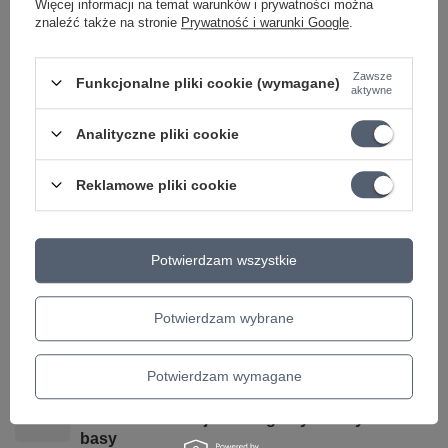
Więcej informacji na temat warunków i prywatności można
znaleźć także na stronie
Prywatność i warunki Google
.
(opracowanie: P. Mazur)
Zawsze
Funkcjonalne pliki cookie (wymagane)
aktywne
Marka
Contra
Analityczne pliki cookie
Podmiot odpowiedzialny za ten
Wydawnictwo Muzyczne
produkt na terenie UE
Contra
Więcej
Reklamowe pliki cookie
Symbol
Bass bluesowanie
TEMATYKA
Gra na gitarze
Potwierdzam wszystkie
Parametry bezpieczeństwa
Parametry bezpieczeństwa
Potwierdzam wybrane
Może potrzebujesz tego do gitary
Potwierdzam wymagane
PROMOCJA
RockStand - Stojak na 3 gitary elektryczne /
basy