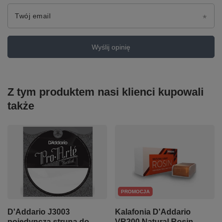
Twój email
Wyślij opinię
Z tym produktem nasi klienci kupowali
także
PROMOCJA
D'Addario J3003
Kalafonia D'Addario
pojedyncza struna do
VR200 Natural Rosin