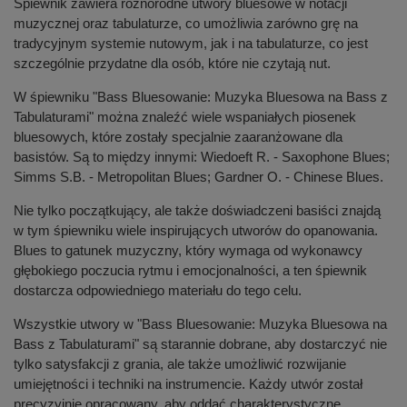
Śpiewnik zawiera różnorodne utwory bluesowe w notacji
muzycznej oraz tabulaturze, co umożliwia zarówno grę na
tradycyjnym systemie nutowym, jak i na tabulaturze, co jest
szczególnie przydatne dla osób, które nie czytają nut.
W śpiewniku "Bass Bluesowanie: Muzyka Bluesowa na Bass z
Tabulaturami" można znaleźć wiele wspaniałych piosenek
bluesowych, które zostały specjalnie zaaranżowane dla
basistów. Są to między innymi: Wiedoeft R. - Saxophone Blues;
Simms S.B. - Metropolitan Blues; Gardner O. - Chinese Blues.
Nie tylko początkujący, ale także doświadczeni basiści znajdą
w tym śpiewniku wiele inspirujących utworów do opanowania.
Blues to gatunek muzyczny, który wymaga od wykonawcy
głębokiego poczucia rytmu i emocjonalności, a ten śpiewnik
dostarcza odpowiedniego materiału do tego celu.
Wszystkie utwory w "Bass Bluesowanie: Muzyka Bluesowa na
Bass z Tabulaturami" są starannie dobrane, aby dostarczyć nie
tylko satysfakcji z grania, ale także umożliwić rozwijanie
umiejętności i techniki na instrumencie. Każdy utwór został
precyzyjnie opracowany, aby oddać charakterystyczne