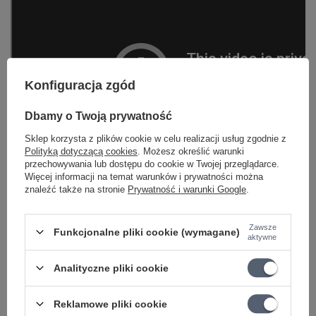
Konfiguracja zgód
Dbamy o Twoją prywatność
Sklep korzysta z plików cookie w celu realizacji usług zgodnie z
Polityką dotyczącą cookies
. Możesz określić warunki
przechowywania lub dostępu do cookie w Twojej przeglądarce.
Więcej informacji na temat warunków i prywatności można
znaleźć także na stronie
Prywatność i warunki Google
.
Zawsze
Funkcjonalne pliki cookie (wymagane)
aktywne
Analityczne pliki cookie
DO POBRANIA
Reklamowe pliki cookie
210/9 Statyw mikrofonowy czarny König &amp; Meyer