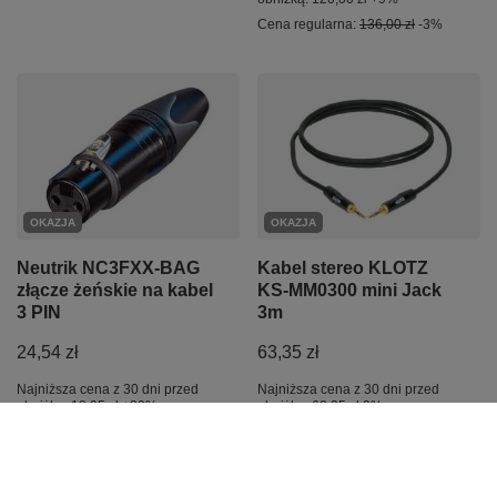
Cena regularna:
136,00 zł
-3%
OKAZJA
OKAZJA
Neutrik NC3FXX-BAG
Kabel stereo KLOTZ
złącze żeńskie na kabel
KS-MM0300 mini Jack
3 PIN
3m
24,54 zł
63,35 zł
Najniższa cena z 30 dni przed
Najniższa cena z 30 dni przed
obniżką:
18,95 zł
+29%
obniżką:
63,35 zł
0%
Cena regularna:
25,30 zł
-3%
Cena regularna:
65,30 zł
-3%