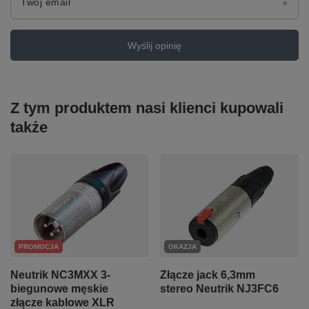
Twój email
Wyślij opinię
Z tym produktem nasi klienci kupowali
także
PROMOCJA
OKAZJA
Neutrik NC3MXX 3-
Złącze jack 6,3mm
biegunowe męskie
stereo Neutrik NJ3FC6
złącze kablowe XLR