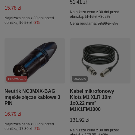
51,41 zł
15,78 zł
Najniższa cena z 30 dni przed
obniżką:
11,12 zł
+362%
Najniższa cena z 30 dni przed
obniżką:
16,27 zł
-3%
Cena regularna:
53,00 zł
-3%
PROMOCJA
OKAZJA
Neutrik NC3MXX-BAG
Kabel mikrofonowy
męskie złącze kablowe 3
Klotz M1 XLR 10m
PIN
1x0.22 mm²
M1K1FM1000
16,79 zł
131,92 zł
Najniższa cena z 30 dni przed
obniżką:
17,30 zł
-2%
Najniższa cena z 30 dni przed
obniżką:
120,00 zł
+9%