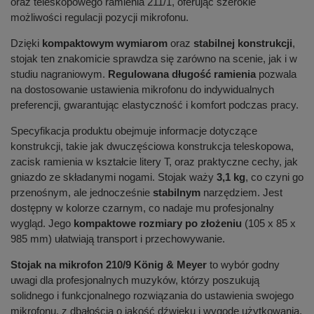
oraz teleskopowego ramienia 211/1, oferując szerokie
możliwości regulacji pozycji mikrofonu.
Dzięki
kompaktowym wymiarom
oraz
stabilnej konstrukcji
,
stojak ten znakomicie sprawdza się zarówno na scenie, jak i w
studiu nagraniowym.
Regulowana długość ramienia
pozwala
na dostosowanie ustawienia mikrofonu do indywidualnych
preferencji, gwarantując elastyczność i komfort podczas pracy.
Specyfikacja produktu obejmuje informacje dotyczące
konstrukcji, takie jak dwuczęściowa konstrukcja teleskopowa,
zacisk ramienia w kształcie litery T, oraz praktyczne cechy, jak
gniazdo ze składanymi nogami. Stojak waży
3,1 kg
, co czyni go
przenośnym, ale jednocześnie
stabilnym
narzędziem. Jest
dostępny w kolorze czarnym, co nadaje mu profesjonalny
wygląd. Jego
kompaktowe rozmiary po złożeniu
(105 x 85 x
985 mm) ułatwiają transport i przechowywanie.
Stojak na mikrofon 210/9 König & Meyer
to wybór godny
uwagi dla profesjonalnych muzyków, którzy poszukują
solidnego i funkcjonalnego rozwiązania do ustawienia swojego
mikrofonu, z dbałością o jakość dźwięku i wygodę użytkowania.