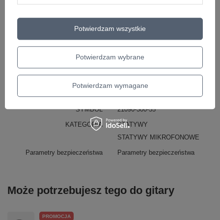
210/9 Statyw mikrofonowy czarny König &amp; Meyer
Potwierdzam wszystkie
Marka
König & Meyer
Podmiot odpowiedzialny za ten
König & Meyer GmbH & Co.
Potwierdzam wybrane
produkt na terenie UE
KG
Więcej
Symbol
21090-300-55
Potwierdzam wymagane
KOLOR
Czarny
SYMBOL
21090-300-55
KATEGORIA
STATYWY
STATYWY MIKROFONOWE
Parametry bezpieczeństwa
Parametry bezpieczeństwa
Może potrzebujesz tego do gitary
PROMOCJA