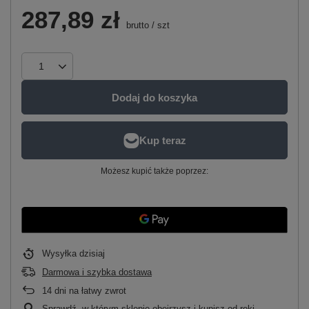
287,89 zł
brutto
/
szt
Dodaj do koszyka
Możesz kupić także poprzez:
Wysyłka
dzisiaj
Darmowa i szybka dostawa
14
dni na łatwy zwrot
Sprawdź, w którym sklepie obejrzysz i kupisz od ręki