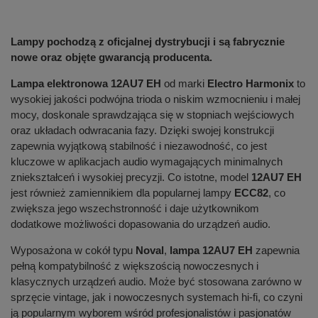
Lampy pochodzą z oficjalnej dystrybucji i są fabrycznie
nowe oraz objęte gwarancją producenta.
Lampa elektronowa 12AU7 EH
od marki
Electro Harmonix
to
wysokiej jakości podwójna trioda o niskim wzmocnieniu i małej
mocy, doskonale sprawdzająca się w stopniach wejściowych
oraz układach odwracania fazy. Dzięki swojej konstrukcji
zapewnia wyjątkową stabilność i niezawodność, co jest
kluczowe w aplikacjach audio wymagających minimalnych
zniekształceń i wysokiej precyzji. Co istotne, model
12AU7 EH
jest również zamiennikiem dla popularnej lampy
ECC82
, co
zwiększa jego wszechstronność i daje użytkownikom
dodatkowe możliwości dopasowania do urządzeń audio.
Wyposażona w cokół typu
Noval
,
lampa 12AU7 EH
zapewnia
pełną kompatybilność z większością nowoczesnych i
klasycznych urządzeń audio. Może być stosowana zarówno w
sprzęcie vintage, jak i nowoczesnych systemach hi-fi, co czyni
ją popularnym wyborem wśród profesjonalistów i pasjonatów