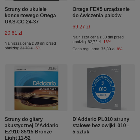
Struny do ukulele
Ortega FEX5 urządzenie
koncertowego Ortega
do ćwiczenia palców
UKS-CC 24-37
69,27 zł
20,61 zł
Najniższa cena z 30 dni przed
obniżką:
82,72 zł
-16%
Najniższa cena z 30 dni przed
obniżką:
21,70 zł
-5%
Cena regularna:
75,30 zł
-8%
Struny do gitary
D'Addario PL010 struny
akustycznej D'Addario
stalowe bez owijki .010 -
EZ910 85/15 Bronze
5 sztuk
Light 11-52