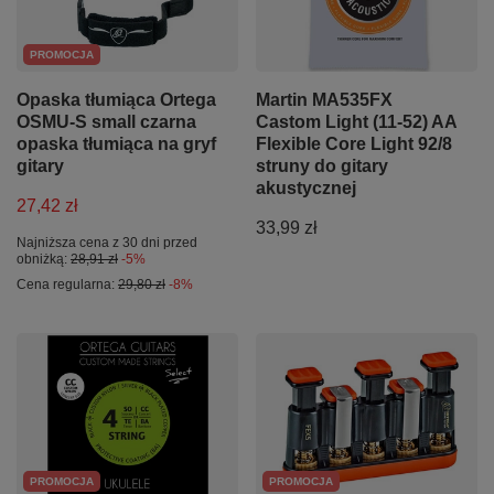
PROMOCJA
Opaska tłumiąca Ortega
Martin MA535FX
OSMU-S small czarna
Castom Light (11-52) AA
opaska tłumiąca na gryf
Flexible Core Light 92/8
gitary
struny do gitary
akustycznej
27,42 zł
33,99 zł
Najniższa cena z 30 dni przed
obniżką:
28,91 zł
-5%
Cena regularna:
29,80 zł
-8%
PROMOCJA
PROMOCJA