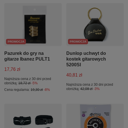
PROMOCJA
PROMOCJA
Pazurek do gry na
Dunlop uchwyt do
gitarze Ibanez PULT1
kostek gitarowych
5200SI
17,76 zł
40,81 zł
Najniższa cena z 30 dni przed
obniżką:
18,72 zł
-5%
Najniższa cena z 30 dni przed
obniżką:
42,08 zł
-3%
Cena regularna:
19,30 zł
-8%