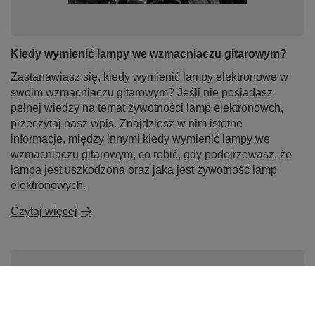
Kiedy wymienić lampy we wzmacniaczu gitarowym?
Zastanawiasz się, kiedy wymienić lampy elektronowe w
swoim wzmacniaczu gitarowym? Jeśli nie posiadasz
pełnej wiedzy na temat żywotności lamp elektronowch,
przeczytaj nasz wpis. Znajdziesz w nim istotne
informacje, między innymi kiedy wymienić lampy we
wzmacniaczu gitarowym, co robić, gdy podejrzewasz, że
lampa jest uszkodzona oraz jaka jest żywotność lamp
elektronowych.
Czytaj więcej