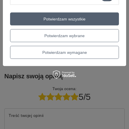
Do czego służy lampa 12AU7 EH?
Jakie są charakterystyczne cechy lampy 12AU7 EH?
Czy lampa 12AU7 EH jest kompatybilna z innymi modelami?
Jakie są zalety używania lampy 12AU7 EH?
Potwierdzam wszystkie
Jak wpływa lampa 12AU7 EH na brzmienie wzmacniacza?
Potrzebujesz pomocy? Masz pytania?
Potwierdzam wybrane
Zadaj pytanie a my odpowiemy niezwłocznie,
Zadaj pytanie
najciekawsze pytania i odpowiedzi publikując
dla innych.
Potwierdzam wymagane
Napisz swoją opinię
Twoja ocena:
5/5
Treść twojej opinii