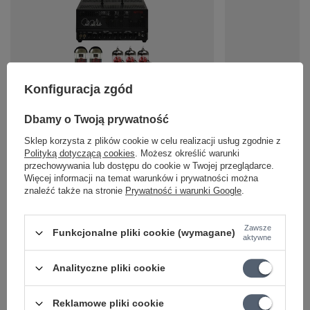
PROMOCJA
Konfiguracja zgód
PRS MT15 - Zestaw lamp
Pazurek do gry 
Dbamy o Twoją prywatność
PULT1
1 078,00 zł
Sklep korzysta z plików cookie w celu realizacji usług zgodnie z
17,76 zł
Polityką dotyczącą cookies
. Możesz określić warunki
przechowywania lub dostępu do cookie w Twojej przeglądarce.
Najniższa cena z 30 d
Więcej informacji na temat warunków i prywatności można
18,72 zł
-5%
znaleźć także na stronie
Prywatność i warunki Google
.
Cena regularna:
19,30
Zawsze
Funkcjonalne pliki cookie (wymagane)
aktywne
Analityczne pliki cookie
Pytania innych klientów
Reklamowe pliki cookie
Co to jest lampa elektronowa 12AU7 EH Electro Harmonix?