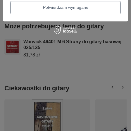
Parametry bezpieczeństwa
Parametry bezpieczeństwa
Potwierdzam wymagane
Może potrzebujesz tego do gitary
Warwick 46401 M 6 Struny do gitary basowej
025/135
81,78 zł
Ciekawostki do gitary