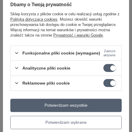
12,99" x 2,76"
Dbamy o Twoją prywatność
maks. długość korpusu 55 cm / 21,65"
waga 3,30 kg / 7,28 lbs
Sklep korzysta z plików cookie w celu realizacji usług zgodnie z
Polityką dotyczącą cookies
. Możesz określić warunki
przechowywania lub dostępu do cookie w Twojej przeglądarce.
Więcej informacji na temat warunków i prywatności można
znaleźć także na stronie
Prywatność i warunki Google
.
Marka
RockGear
Podmiot odpowiedzialny za ten
Warwick GmbH & Co Music
Zawsze
Funkcjonalne pliki cookie (wymagane)
produkt na terenie UE
Equipment KG
Więcej
aktywne
Symbol
RB 20505 STARLINE
Analityczne pliki cookie
Długość Gitary
115 cm
Stan
Nowy
Reklamowe pliki cookie
MARKA
Rockbag
Przeznaczenie
gitara basowa
Potwierdzam wszystkie
RODZAJ
twardy
Kod producenta
20505-STARLINE
Potwierdzam wybrane
KATEGORIA
POKROWCE