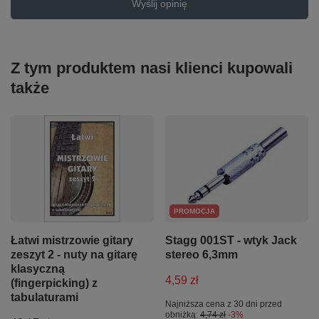
Wyślij opinię
Z tym produktem nasi klienci kupowali
także
PROMOCJA
Łatwi mistrzowie gitary
Stagg 001ST - wtyk Jack
zeszyt 2 - nuty na gitarę
stereo 6,3mm
klasyczną
4,59 zł
(fingerpicking) z
tabulaturami
Najniższa cena z 30 dni przed
obniżką:
4,74 zł
-3%