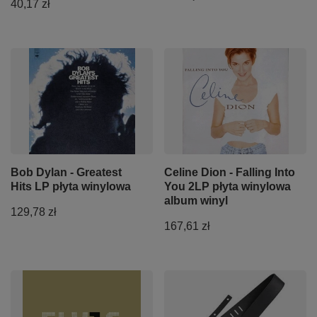
40,17 zł
Bob Dylan - Greatest
Celine Dion - Falling Into
Hits LP płyta winylowa
You 2LP płyta winylowa
album winyl
129,78 zł
167,61 zł