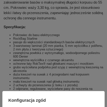
zakwaterowanie basów o maksymalnej długości korpusu do 55
cm. Pokrowiec waży 3,30 kg, co sprawia, że jest stosunkowo
lekki i łatwy do przenoszenia, zapewniając jednocześnie solidną
ochronę dla cennego instrumentu.
Specyfikacja:
Pokrowiec do basu elektrycznego
RockBag Starline
pasuje do większości standardowych basów elektrycznych
3-warstwowy laminat (20 mm pianka, 5 mm wyściółka z polifenu,
2 mm płyta z tworzywa sztucznego)
zewnętrzna powłoka z wytrzymałego, wodoodpornego poliestru
600 Denier
wewnętrzna wyściółka z czarnego aksamitu
ochronne łaty RokTex® nad główkami maszyn i mostkiem
grubo wyściełana podpórka pod szyję z wewnętrzną kieszenią na
akcesoria
duża kieszeń na suwak z 4 przegrodami nad korpusem
instrumentu
mała kieszeń na suwak nad główką instrumentu
2 uchwyty do przenoszenia (z boku i z przodu)
2 odpinane, regulowane, wyściełane pasy do noszenia na
plecach z metalowymi okuciami
spód wzmocniony PVC z metalowymi nóżkami
antypoślizgowe gumowe nóżki w kształcie piramidy
Konfiguracja zgód
czarny
wymiary wewnętrzne (dł. x szer. x gł.) 115 x 33 x 7 cm / 45,28" x