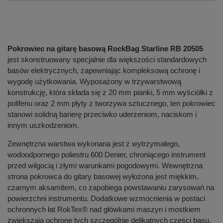
Pokrowiec na gitarę basową RockBag Starline RB 20505
jest skonstruowany specjalnie dla większości standardowych
basów elektrycznych, zapewniając kompleksową ochronę i
wygodę użytkowania. Wyposażony w trzywarstwową
konstrukcję, która składa się z 20 mm pianki, 5 mm wyściółki z
polifenu oraz 2 mm płyty z tworzywa sztucznego, ten pokrowiec
stanowi solidną barierę przeciwko uderzeniom, naciskom i
innym uszkodzeniom.
Zewnętrzna warstwa wykonana jest z wytrzymałego,
wodoodpornego poliestru 600 Denier, chroniącego instrument
przed wilgocią i złymi warunkami pogodowymi. Wewnętrzna
strona pokrowca do gitary basowej wyłożona jest miękkim,
czarnym aksamitem, co zapobiega powstawaniu zarysowań na
powierzchni instrumentu. Dodatkowe wzmocnienia w postaci
ochronnych łat RokTex® nad główkami maszyn i mostkiem
zwiększają ochronę tych szczególnie delikatnych części basu.