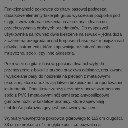
Funkcjonalność pokrowca do gitary basowej podnoszą
dodatkowe elementy takie jak grubo wyściełana podpórka pod
szyję z wewnętrzną kieszenią na akcesoria, idealna do
przechowywania drobnych przedmiotów. Do dyspozycji
użytkownika są również dwie kieszenie na suwak – jedna duża
z czterema przegrodami nad korpusem basu oraz mniejsza nad
główką instrumentu, które zapewniają przestrzeń na noty
muzyczne, stroiki czy inne akcesoria.
Pokrowiec na gitarę basową posiada dwa uchwyty do
przenoszenia z boku i z przodu oraz dwa odpinane, regulowane
i wyściełane pasy do noszenia na plecach z metalowymi
okuciami, które umożliwiają łatwe i bezpieczne transportowanie
instrumentu. Dodatkowe zabezpieczenie stanowi wzmocniony
spód z PVC i metalowymi nóżkami oraz antypoślizgowe
gumowe nóżki w kształcie piramidy, które zapewniają
stabilność pokrowca gdy jest postawiony na ziemi.
Wymiary wewnętrzne pokrowca gitarowego to 115 cm długości,
33 cm szerokości i 7 cm głębokości, co pozwala na