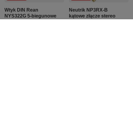
Wtyk DIN Rean
Neutrik NP3RX-B
NYS322G 5-biegunowe
kątowe złącze stereo
złącze z pozłacanymi
6,35mm 3-biegunowe
stykami na kabel
32,67 zł
11,89 zł
Najniższa cena z 30 dni przed
obniżką:
33,68 zł
-3%
Najniższa cena z 30 dni przed
obniżką:
12,26 zł
-3%
Zamówienia
Status zamówienia