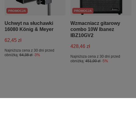
PROMOCJA
PROMOCJA
Uchwyt na słuchawki
Wzmacniacz gitarowy
16080 König & Meyer
combo 10W Ibanez
IBZ10GV2
62,45 zł
428,46 zł
Najniższa cena z 30 dni przed
obniżką:
64,38 zł
-3%
Najniższa cena z 30 dni przed
obniżką:
451,00 zł
-5%
Zamówienia
Status zamówienia