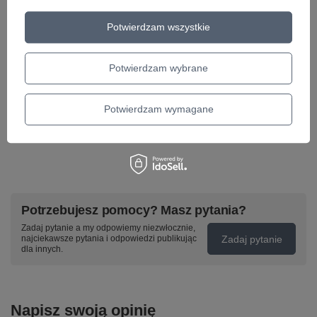
Potwierdzam wszystkie
Potwierdzam wybrane
Janis Joplin - Janis Joplin's Greatest
Olivia Rodrigo -
Hits LP płyta winylowa
winylowa
Potwierdzam wymagane
64,00 zł
159,12 zł
Potrzebujesz pomocy? Masz pytania?
Zadaj pytanie a my odpowiemy niezwłocznie,
Zadaj pytanie
najciekawsze pytania i odpowiedzi publikując
dla innych.
Napisz swoją opinię