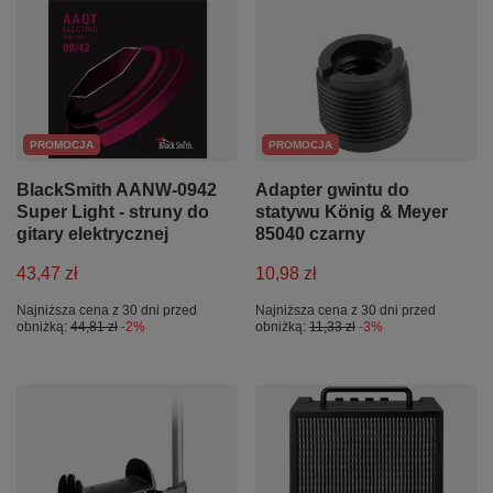
PROMOCJA
PROMOCJA
BlackSmith AANW-0942
Adapter gwintu do
Super Light - struny do
statywu König & Meyer
gitary elektrycznej
85040 czarny
43,47 zł
10,98 zł
Najniższa cena z 30 dni przed
Najniższa cena z 30 dni przed
obniżką:
44,81 zł
-2%
obniżką:
11,33 zł
-3%