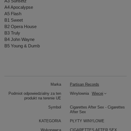
A3 Sunsetz
A4 Apocalypse
A5 Flash
B1 Sweet
B2 Opera House
B3 Truly
B4 John Wayne
B5 Young & Dumb
Marka
Partisan Records
Podmiot odpowiedzialny za ten
Winylownia
Więcej
produkt na terenie UE
Symbol
Cigarettes After Sex - Cigarettes
After Sex
KATEGORIA
PŁYTY WINYLOWE
Wykonawca
CIGARETTES AFTER SEX