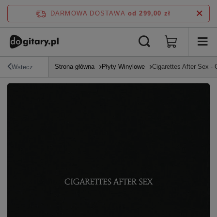
DARMOWA DOSTAWA
od 299,00 zł
Strona główna
Płyty Winylowe
Cigarettes After Sex - 
Wstecz