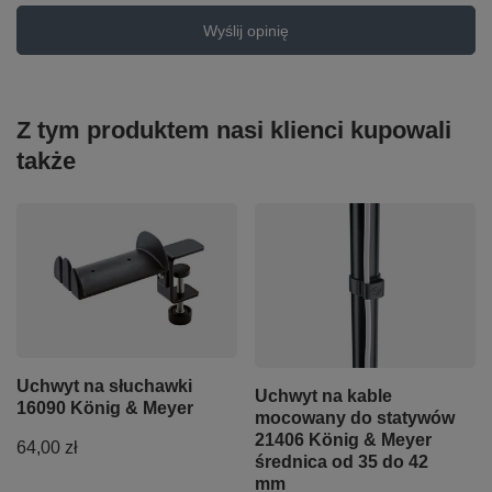
Wyślij opinię
Z tym produktem nasi klienci kupowali
także
Uchwyt na słuchawki
Uchwyt na kable
16090 König & Meyer
mocowany do statywów
21406 König & Meyer
64,00 zł
średnica od 35 do 42
mm