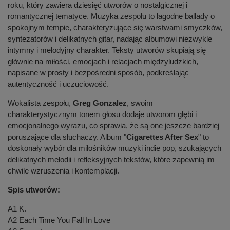
roku, który zawiera dziesięć utworów o nostalgicznej i
romantycznej tematyce. Muzyka zespołu to łagodne ballady o
spokojnym tempie, charakteryzujące się warstwami smyczków,
syntezatorów i delikatnych gitar, nadając albumowi niezwykle
intymny i melodyjny charakter. Teksty utworów skupiają się
głównie na miłości, emocjach i relacjach międzyludzkich,
napisane w prosty i bezpośredni sposób, podkreślając
autentyczność i uczuciowość.
Wokalista zespołu,
Greg Gonzalez
, swoim
charakterystycznym tonem głosu dodaje utworom głębi i
emocjonalnego wyrazu, co sprawia, że są one jeszcze bardziej
poruszające dla słuchaczy. Album "
Cigarettes After Sex
" to
doskonały wybór dla miłośników muzyki indie pop, szukających
delikatnych melodii i refleksyjnych tekstów, które zapewnią im
chwile wzruszenia i kontemplacji.
Spis utworów:
A1 K.
A2 Each Time You Fall In Love