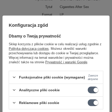
Tytuł
Cigarettes After Sex
Format
LP
Vinyl
Konfiguracja zgód
Wytwórnia
Partisan Records
Dbamy o Twoją prywatność
Data premiery
2017
Sklep korzysta z plików cookie w celu realizacji usług zgodnie z
Gatunek muzyczny
Rock
Polityką dotyczącą cookies
. Możesz określić warunki
Styl muzyczny
Indie Rock
przechowywania lub dostępu do cookie w Twojej przeglądarce.
Więcej informacji na temat warunków i prywatności można
Parametry bezpieczeństwa
Parametry bezpieczeństwa
znaleźć także na stronie
Prywatność i warunki Google
.
Nośnik
płyta winylowa
Zawsze
Funkcjonalne pliki cookie (wymagane)
aktywne
Ciekawostki do gitary
Analityczne pliki cookie
Reklamowe pliki cookie