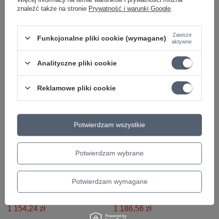
+ Dodaj do porównania
znaleźć także na stronie
Prywatność i warunki Google
.
+ Dodaj do porównania
Zawsze
Funkcjonalne pliki cookie (wymagane)
aktywne
Polecamy
Analityczne pliki cookie
Reklamowe pliki cookie
Potwierdzam wszystkie
PROMOCJA
PROMOCJA
Potwierdzam wybrane
Gitara
Gitara
elektroakustyczna
elektroakustyczna
Ibanez TCY10E-BK
Ibanez PF12MHCE-OPN
Potwierdzam wymagane
Talman Double Cutaway
Dreadnought Cutaway
1 154,24 zł
1 186,56 zł