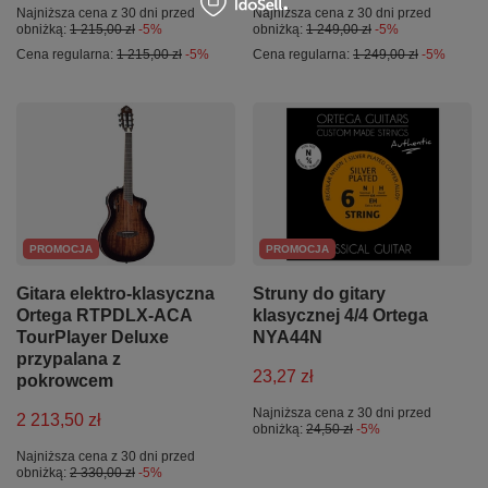
Najniższa cena z 30 dni przed
Najniższa cena z 30 dni przed
obniżką:
1 215,00 zł
-5%
obniżką:
1 249,00 zł
-5%
Cena regularna:
1 215,00 zł
-5%
Cena regularna:
1 249,00 zł
-5%
PROMOCJA
PROMOCJA
Gitara elektro-klasyczna
Struny do gitary
Ortega RTPDLX-ACA
klasycznej 4/4 Ortega
TourPlayer Deluxe
NYA44N
przypalana z
23,27 zł
pokrowcem
Najniższa cena z 30 dni przed
2 213,50 zł
obniżką:
24,50 zł
-5%
Najniższa cena z 30 dni przed
obniżką:
2 330,00 zł
-5%