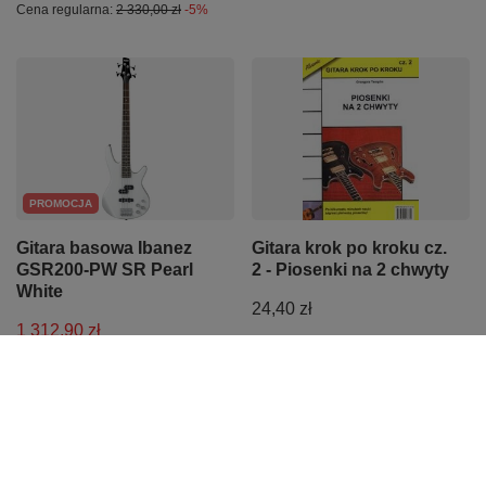
Cena regularna:
2 330,00 zł
-5%
PROMOCJA
Gitara basowa Ibanez
Gitara krok po kroku cz.
GSR200-PW SR Pearl
2 - Piosenki na 2 chwyty
White
24,40 zł
1 312,90 zł
Najniższa cena z 30 dni przed
obniżką:
1 382,00 zł
-5%
Cena regularna:
1 382,00 zł
-5%