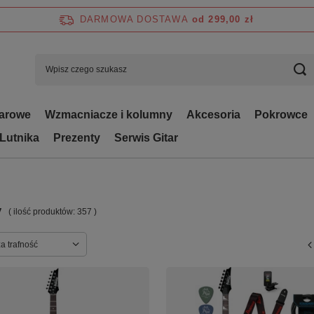
DARMOWA DOSTAWA
od 299,00 zł
tarowe
Wzmacniacze i kolumny
Akcesoria
Pokrowce
 Lutnika
Prezenty
Serwis Gitar
y
( ilość produktów:
357
)
ortowanie
a trafność