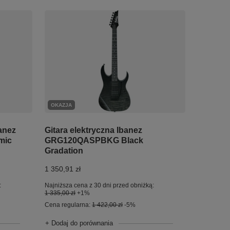
OKAZJA
anez
Gitara elektryczna Ibanez
mic
GRG120QASPBKG Black
Gradation
1 350,91 zł
:
Najniższa cena z 30 dni przed obniżką:
1 335,00 zł
+1%
Cena regularna:
1 422,00 zł
-5%
+ Dodaj do porównania