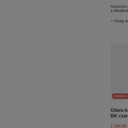
Najniższa 
1 755,00 zł
+ Dodaj d
PROMOC
Gitara 
BK cza
1 294,85 