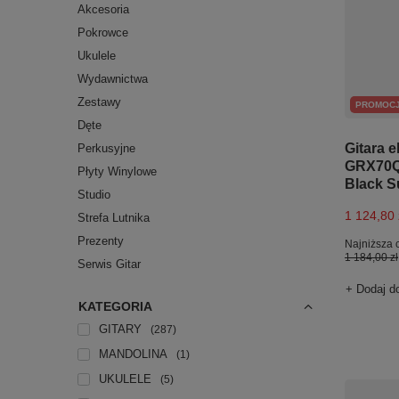
Akcesoria
Pokrowce
Ukulele
Wydawnictwa
Zestawy
PROMOC
Dęte
Gitara e
Perkusyjne
GRX70Q
Płyty Winylowe
Black S
Studio
1 124,80 
Strefa Lutnika
Prezenty
Najniższa 
1 184,00 zł
Serwis Gitar
+ Dodaj d
KATEGORIA
GITARY
287
MANDOLINA
1
UKULELE
5