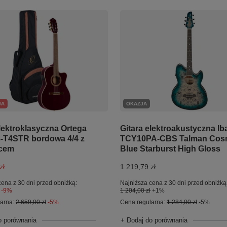
JA
OKAZJA
elektroklasyczna Ortega
Gitara elektroakustyczna Ib
-T4STR bordowa 4/4 z
TCY10PA-CBS Talman Cos
cem
Blue Starburst High Gloss
zł
1 219,79 zł
cena z 30 dni przed obniżką:
Najniższa cena z 30 dni przed obniżką
-9%
1 204,00 zł
+1%
larna:
2 659,00 zł
-5%
Cena regularna:
1 284,00 zł
-5%
o porównania
+ Dodaj do porównania