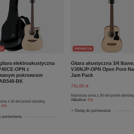
JA
PROMOCJA
gitara elektroakustyczna
Gitara akustyczna 3/4 Ibane
 V40CE-OPN z
V30NJP-OPN Open Pore Nat
wanym pokrowcem
Jam Pack
IAB540-BK
741,00 zł
Najniższa cena z 30 dni przed obniżką
780,00 zł
-5%
cena z 30 dni przed obniżką:
-5%
+ Dodaj do porównania
o porównania