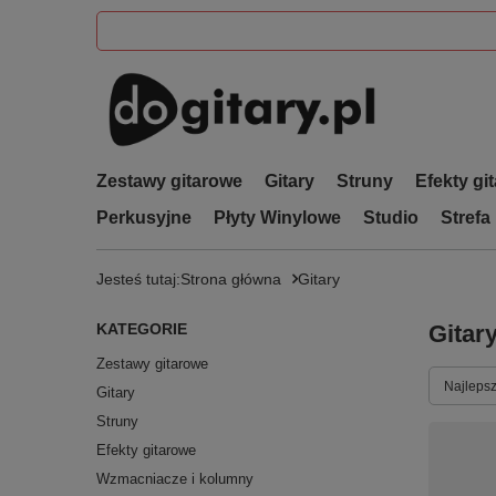
Zestawy gitarowe
Gitary
Struny
Efekty gi
Perkusyjne
Płyty Winylowe
Studio
Strefa
Jesteś tutaj:
Strona główna
Gitary
KATEGORIE
Gitar
Zestawy gitarowe
Zmień s
Najlepsz
Gitary
Struny
Efekty gitarowe
Wzmacniacze i kolumny