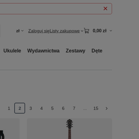
0,00 zł
zł
Zaloguj się
Listy zakupowe
Ukulele
Wydawnictwa
Zestawy
Dęte
1
2
3
4
5
6
7
...
15