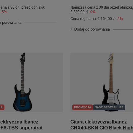
cena z 30 dni przed obniżką:
Najniższa cena z 30 dni przed obniżką
-5%
2 280,00 zł
-9%
Cena regularna:
2 164,00 zł
-5%
o porównania
+ Dodaj do porównania
JA
PROMOCJA
NASZ BESTSELLER
lektryczna Ibanez
Gitara elektryczna Ibanez
FA-TBS superstrat
GRX40-BKN GIO Black Nigh