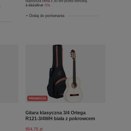
Najniższa cena z 30 dni przed obniżką:
1 162,00 zł
-5%
:
+ Dodaj do porównania
PROMOCJA
Gitara klasyczna 3/4 Ortega
R121-3/4WH biała z pokrowcem
954,75 zł