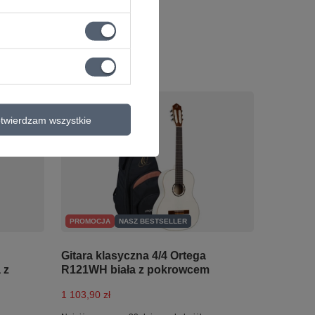
twierdzam wszystkie
PROMOCJA
NASZ BESTSELLER
Gitara klasyczna 4/4 Ortega
 z
R121WH biała z pokrowcem
1 103,90 zł