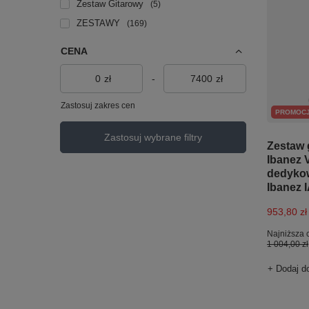
Zestaw Gitarowy
5
ZESTAWY
169
CENA
zł
-
zł
Zastosuj zakres cen
PROMOC
Zastosuj wybrane filtry
Zestaw 
Ibanez
dedyko
Ibanez 
953,80 zł
Najniższa 
1 004,00 zł
+ Dodaj d