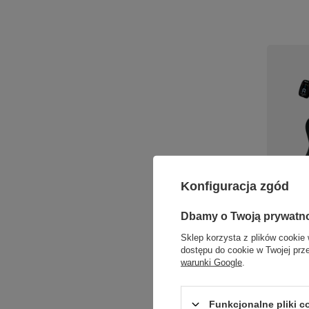
PROMOC
Konfiguracja zgód
Zestaw 
Dbamy o Twoją prywatn
GRG12
Marshal
Sklep korzysta z plików cookie 
akcesor
dostępu do cookie w Twojej prz
warunki Google
.
2 315,14 
Najniższa 
Funkcjonalne pliki 
2 790,14 zł