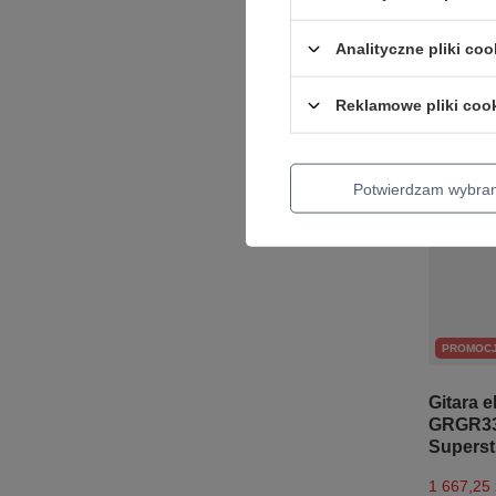
Cena regu
Analityczne pliki coo
+ Dodaj d
Reklamowe pliki coo
Potwierdzam wybra
PROMOC
Gitara e
GRGR33
Superst
1 667,25 