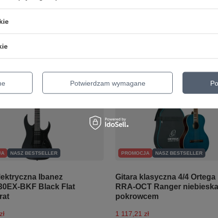
larna:
2 437,00 zł
-5%
kie
o porównania
kie
ne
Potwierdzam wymagane
Po
JA
NASZ BESTSELLER
PROMOCJA
NASZ BESTSELLER
lektryczna Ibanez
Gitara klasyczna 4/4 Ortega
0EX-BKF Black Flat
RRA-OCT Ranger niebieska
rat
pokrowcem
zł
1 117,21 zł