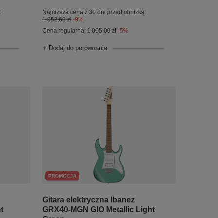
:
Najniższa cena z 30 dni przed obniżką:
1 052,60 zł
-9%
Cena regularna:
1 005,00 zł
-5%
+ Dodaj do porównania
PROMOCJA
Gitara elektryczna Ibanez
t
GRX40-MGN GIO Metallic Light