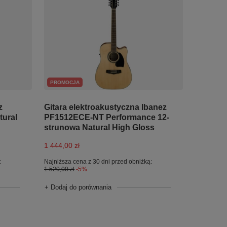
PROMOCJA
z
Gitara elektroakustyczna Ibanez
ural
PF1512ECE-NT Performance 12-
strunowa Natural High Gloss
1 444,00 zł
:
Najniższa cena z 30 dni przed obniżką:
1 520,00 zł
-5%
+ Dodaj do porównania