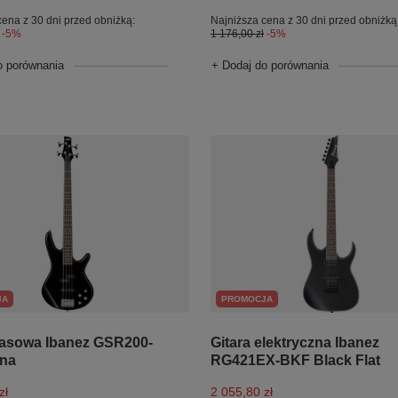
cena z 30 dni przed obniżką:
Najniższa cena z 30 dni przed obniżką
-5%
1 176,00 zł
-5%
o porównania
+ Dodaj do porównania
JA
PROMOCJA
basowa Ibanez GSR200-
Gitara elektryczna Ibanez
rna
RG421EX-BKF Black Flat
zł
2 055,80 zł