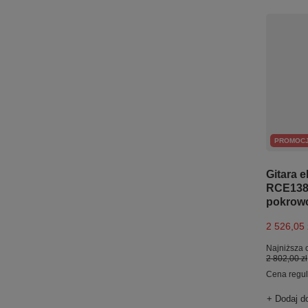
PROMOC
Gitara 
RCE138
pokrow
2 526,05 
Najniższa 
2 802,00 zł
Cena regu
+ Dodaj d