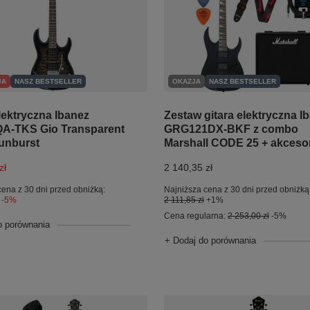
JA
NASZ BESTSELLER
OKAZJA
NASZ BESTSELLER
lektryczna Ibanez
Zestaw gitara elektryczna I
A-TKS Gio Transparent
GRG121DX-BKF z combo
unburst
Marshall CODE 25 + akceso
zł
2 140,35 zł
cena z 30 dni przed obniżką:
Najniższa cena z 30 dni przed obniżką
-5%
2 111,85 zł
+1%
Cena regularna:
2 253,00 zł
-5%
o porównania
+ Dodaj do porównania