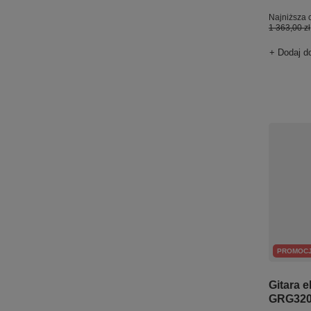
Najniższa 
1 363,00 zł
+ Dodaj d
PROMOC
Gitara e
GRG320