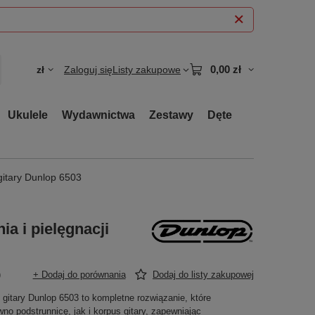
0,00 zł
zł
Zaloguj się
Listy zakupowe
Ukulele
Wydawnictwa
Zestawy
Dęte
gitary Dunlop 6503
a i pielęgnacji
)
+ Dodaj do porównania
Dodaj do listy zakupowej
 gitary Dunlop 6503 to kompletne rozwiązanie, które
no podstrunnicę, jak i korpus gitary, zapewniając