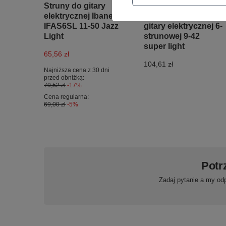
Struny do gitary
D'Addario ESXL120
elektrycznej Ibanez
Niklowane struny do
IFAS6SL 11-50 Jazz
gitary elektrycznej 6-
Light
strunowej 9-42
super light
65,56 zł
104,61 zł
Najniższa cena z 30 dni
przed obniżką:
79,52 zł
-17%
Cena regularna:
69,00 zł
-5%
Potr
Zadaj pytanie a my od