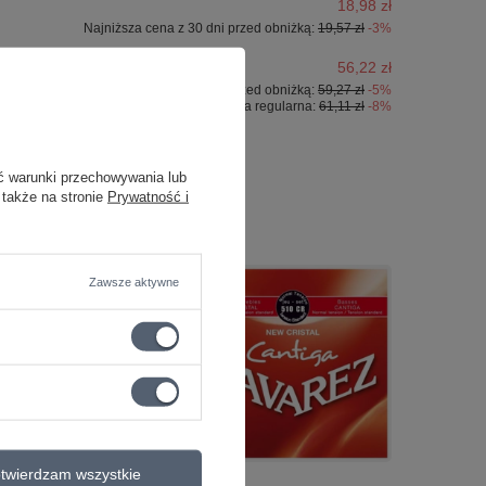
18,98 zł
Najniższa cena z 30 dni przed obniżką:
19,57 zł
-3%
56,22 zł
Najniższa cena z 30 dni przed obniżką:
59,27 zł
-5%
Cena regularna:
61,11 zł
-8%
ć warunki przechowywania lub
 także na stronie
Prywatność i
Zawsze aktywne
twierdzam wszystkie