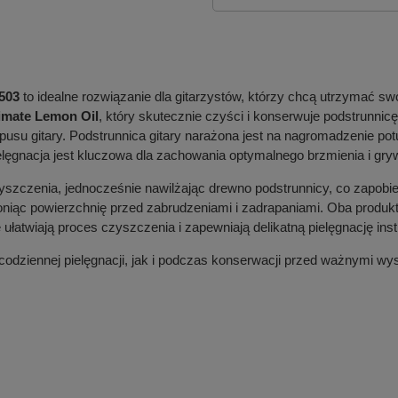
6503
to idealne rozwiązanie dla gitarzystów, którzy chcą utrzymać sw
timate Lemon Oil
, który skutecznie czyści i konserwuje podstrunnic
usu gitary. Podstrunnica gitary narażona jest na nagromadzenie po
ielęgnacja jest kluczowa dla zachowania optymalnego brzmienia i gry
zczenia, jednocześnie nawilżając drewno podstrunnicy, co zapobie
roniąc powierzchnię przed zabrudzeniami i zadrapaniami. Oba produk
 ułatwiają proces czyszczenia i zapewniają delikatną pielęgnację ins
codziennej pielęgnacji, jak i podczas konserwacji przed ważnymi wy