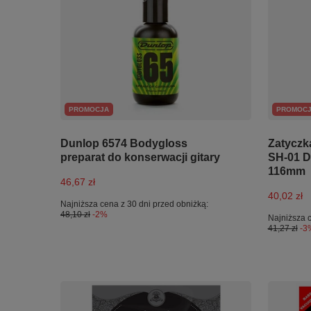
PROMOCJA
PROMOC
Dunlop 6574 Bodygloss
Zatyczk
preparat do konserwacji gitary
SH-01 D
116mm
46,67 zł
40,02 zł
Najniższa cena z 30 dni przed obniżką:
48,10 zł
-2%
Najniższa c
41,27 zł
-3