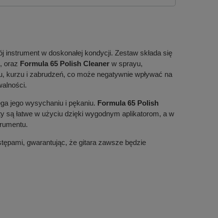
ój instrument w doskonałej kondycji. Zestaw składa się
ę, oraz
Formula 65 Polish Cleaner
w sprayu,
tu, kurzu i zabrudzeń, co może negatywnie wpływać na
walności.
ga jego wysychaniu i pękaniu.
Formula 65 Polish
ty są łatwe w użyciu dzięki wygodnym aplikatorom, a w
trumentu.
stępami, gwarantując, że gitara zawsze będzie