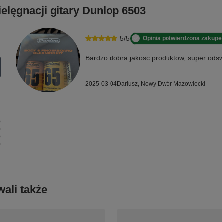
ielęgnacji gitary Dunlop 6503
5/5
Opinia potwierdzona zakup
Bardzo dobra jakość produktów, super odśw
2025-03-04
Dariusz, Nowy Dwór Mazowiecki
1
0
0
0
0
ali także