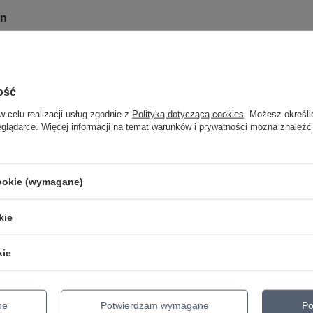
un
ktrycznej Ibanez IGCZ10
ość
w celu realizacji usług zgodnie z
Polityką dotyczącą cookies
. Możesz określi
eglądarce. Więcej informacji na temat warunków i prywatności można znaleźć
cookie (wymagane)
kie
kie
PROMOCJA
ne
Potwierdzam wymagane
Po