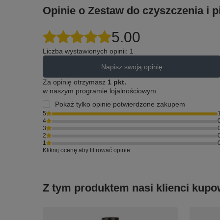
Opinie o Zestaw do czyszczenia i p
5.00
Liczba wystawionych opinii: 1
Napisz swoją opinię
Za opinię otrzymasz
1 pkt.
w naszym programie lojalnościowym.
Pokaż tylko opinie potwierdzone zakupem
5
4
3
2
1
Kliknij ocenę aby filtrować opinie
Z tym produktem nasi klienci kupow