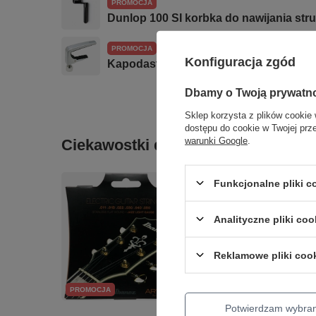
PROMOCJA
Dunlop 100 SI korbka do nawijania str
PROMOCJA
Konfiguracja zgód
Kapodaster do gitary akustycznej i ele
Dbamy o Twoją prywatn
Sklep korzysta z plików cookie 
dostępu do cookie w Twojej prz
warunki Google
.
Ciekawostki do gitary
Funkcjonalne pliki 
Analityczne pliki coo
Reklamowe pliki coo
PROMOCJA
Potwierdzam wybra