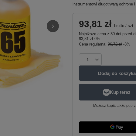
instrumentowi długotrwałą ochronę 
93,81 zł
brutto
/
szt
Najniższa cena z 30 dni przed o
93,81 zł
0%
Cena regularna:
96,72 zł
-3%
Dodaj do koszyka
Możesz kupić także poprz