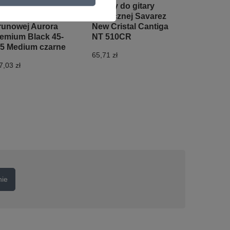
arne Struny do
Struny do gitary
tary basowej 4-
klasycznej Savarez
runowej Aurora
New Cristal Cantiga
emium Black 45-
NT 510CR
5 Medium czarne
65,71 zł
7,03 zł
nie