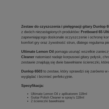
Zestaw do czyszczenia i pielęgnacji gitary Dunlop 
z dwóch niezastąpionych produktów:
Fretboard 65 Ul
zapewniającego doskonałe oczyszczenie i ochronę korp
komfort gry oraz żywotność strun, dlatego regularna p
Ultimate Lemon Oil
pomaga usunąć wszelkie zanieczys
Cleaner
natomiast nadaje korpusowi gitary połysk, ch
zestawie znajdują się dwie bawełniane ściereczki, które
Dunlop 6503
to zestaw, który sprawdzi się zarówno w 
wyglądać i brzmieć perfekcyjnie.
Specyfikacja:
Ultimate Lemon Oil z aplikatorem 118ml
Guitar Polish Cleaner w spray'u 118ml
2 ściereczki bawełniane