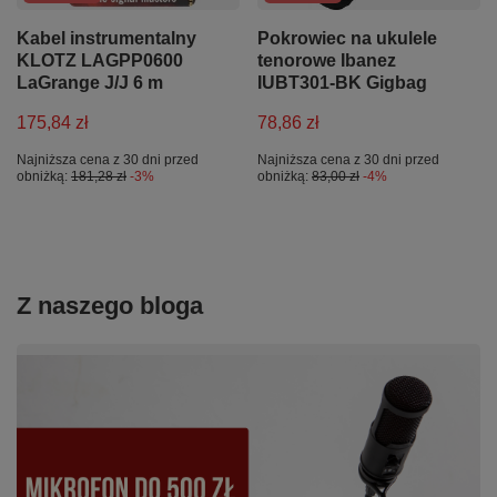
Kabel instrumentalny
Pokrowiec na ukulele
KLOTZ LAGPP0600
tenorowe Ibanez
LaGrange J/J 6 m
IUBT301-BK Gigbag
175,84 zł
78,86 zł
Najniższa cena z 30 dni przed
Najniższa cena z 30 dni przed
obniżką:
181,28 zł
-3%
obniżką:
83,00 zł
-4%
Z naszego bloga