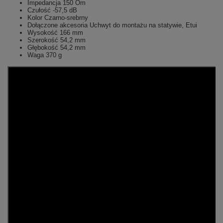
Impedancja 150 Om
Czułość -57,5 dB
Kolor Czarno-srebrny
Dołączone akcesoria Uchwyt do montażu na statywie, Etui
Wysokość 166 mm
Szerokość 54,2 mm
Głębokość 54,2 mm
Waga 370 g