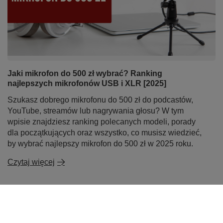
Jaki mikrofon do 500 zł wybrać? Ranking
najlepszych mikrofonów USB i XLR [2025]
Szukasz dobrego mikrofonu do 500 zł do podcastów,
YouTube, streamów lub nagrywania głosu? W tym
wpisie znajdziesz ranking polecanych modeli, porady
dla początkujących oraz wszystko, co musisz wiedzieć,
by wybrać najlepszy mikrofon do 500 zł w 2025 roku.
Czytaj więcej