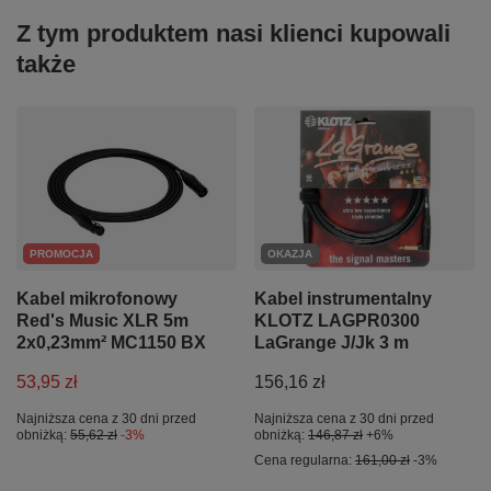
Z tym produktem nasi klienci kupowali
także
PROMOCJA
OKAZJA
Kabel mikrofonowy
Kabel instrumentalny
Red's Music XLR 5m
KLOTZ LAGPR0300
2x0,23mm² MC1150 BX
LaGrange J/Jk 3 m
53,95 zł
156,16 zł
Najniższa cena z 30 dni przed
Najniższa cena z 30 dni przed
obniżką:
55,62 zł
-3%
obniżką:
146,87 zł
+6%
Cena regularna:
161,00 zł
-3%