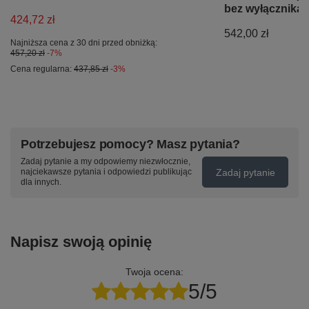
bez wyłącznika
424,72 zł
542,00 zł
Najniższa cena z 30 dni przed obniżką:
457,20 zł
-7%
Cena regularna:
437,85 zł
-3%
Potrzebujesz pomocy? Masz pytania?
Zadaj pytanie a my odpowiemy niezwłocznie,
Zadaj pytanie
najciekawsze pytania i odpowiedzi publikując
dla innych.
Napisz swoją opinię
Twoja ocena:
5/5