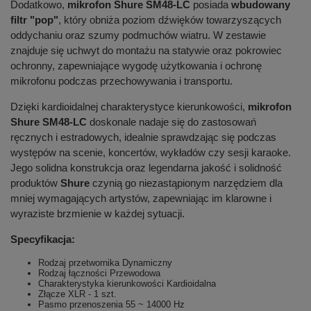
Dodatkowo,
mikrofon Shure SM48-LC
posiada
wbudowany
filtr "pop"
, który obniża poziom dźwięków towarzyszących
oddychaniu oraz szumy podmuchów wiatru. W zestawie
znajduje się uchwyt do montażu na statywie oraz pokrowiec
ochronny, zapewniające wygodę użytkowania i ochronę
mikrofonu podczas przechowywania i transportu.
Dzięki kardioidalnej charakterystyce kierunkowości,
mikrofon
Shure SM48-LC
doskonale nadaje się do zastosowań
ręcznych i estradowych, idealnie sprawdzając się podczas
występów na scenie, koncertów, wykładów czy sesji karaoke.
Jego solidna konstrukcja oraz legendarna jakość i solidność
produktów
Shure
czynią go niezastąpionym narzędziem dla
mniej wymagających artystów, zapewniając im klarowne i
wyraziste brzmienie w każdej sytuacji.
Specyfikacja:
Rodzaj przetwornika Dynamiczny
Rodzaj łączności Przewodowa
Charakterystyka kierunkowości Kardioidalna
Złącze XLR - 1 szt.
Pasmo przenoszenia 55 ~ 14000 Hz