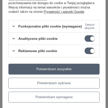
przechowywania lub dostępu do cookie w Twojej przeglądarce.
Symbol
010-03-039
Więcej informacji na temat warunków i prywatności można
KATEGORIA
MIKROFONY
znaleźć także na stronie
Prywatność i warunki Google
.
Parametry bezpieczeństwa
Parametry bezpieczeństwa
Zawsze
Funkcjonalne pliki cookie (wymagane)
aktywne
Może potrzebujesz tego do gitary
Analityczne pliki cookie
Osłona mikrofonowa Popkiller 23956 König &
Reklamowe pliki cookie
Meyer średnica tarczy 130mm
99,00 zł
Potwierdzam wszystkie
PROMOCJA
Kabel mikrofonowy Klotz Greyhound XLR 3m
1x0.22 mm² GRG1FM03.0
Potwierdzam wybrane
50,26 zł
Najniższa cena z 30 dni przed obniżką:
51,81 zł
-2%
Potwierdzam wymagane
210/9 Statyw mikrofonowy czarny König &
Meyer