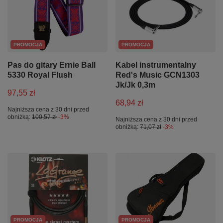
PROMOCJA
PROMOCJA
Pas do gitary Ernie Ball
Kabel instrumentalny
5330 Royal Flush
Red's Music GCN1303
Jk/Jk 0,3m
97,55 zł
68,94 zł
Najniższa cena z 30 dni przed
obniżką:
100,57 zł
-3%
Najniższa cena z 30 dni przed
obniżką:
71,07 zł
-3%
PROMOCJA
PROMOCJA