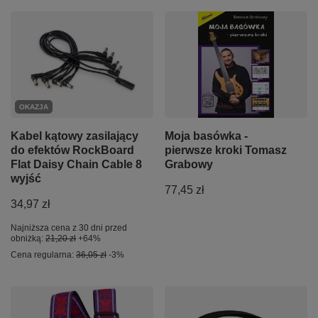
OKAZJA
Kabel kątowy zasilający
Moja basówka -
do efektów RockBoard
pierwsze kroki Tomasz
Flat Daisy Chain Cable 8
Grabowy
wyjść
77,45 zł
34,97 zł
Najniższa cena z 30 dni przed
obniżką:
21,20 zł
+64%
Cena regularna:
36,05 zł
-3%