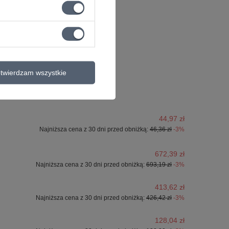
ontaktuj się ze
sprzęt z Twojego
twierdzam wszystkie
44,97 zł
Najniższa cena z 30 dni przed obniżką:
46,36 zł
-3%
672,39 zł
Najniższa cena z 30 dni przed obniżką:
693,19 zł
-3%
413,62 zł
Najniższa cena z 30 dni przed obniżką:
426,42 zł
-3%
128,04 zł