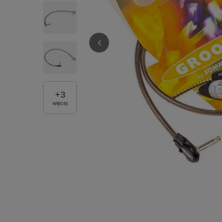
+
3
więcej