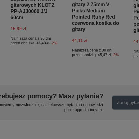
gitary 2,75mm V-
gitarowych KLOTZ
gi
Picks Medium
PP-AJJ0060 J/J
Pi
Pointed Ruby Red
60cm
Pe
czerwona kostka do
pe
15,99 zł
gitary
gi
Najniższa cena z 30 dni
44,11 zł
44,
przed obniżką:
16,48 zł
-2%
Najniższa cena z 30 dni
Naj
przed obniżką:
45,47 zł
-2%
prz
zebujesz pomocy? Masz pytania?
Zadaj pyta
powiemy niezwłocznie, najciekawsze pytania i odpowiedzi
publikując dla innych.