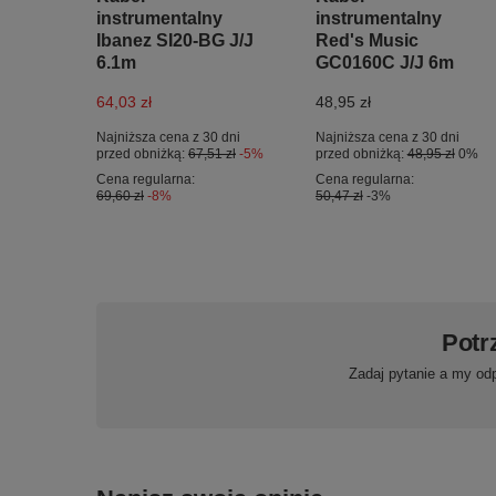
instrumentalny
instrumentalny
Ibanez SI20-BG J/J
Red's Music
6.1m
GC0160C J/J 6m
64,03 zł
48,95 zł
Najniższa cena z 30 dni
Najniższa cena z 30 dni
przed obniżką:
67,51 zł
-5%
przed obniżką:
48,95 zł
0%
Cena regularna:
Cena regularna:
69,60 zł
-8%
50,47 zł
-3%
Potr
Zadaj pytanie a my od