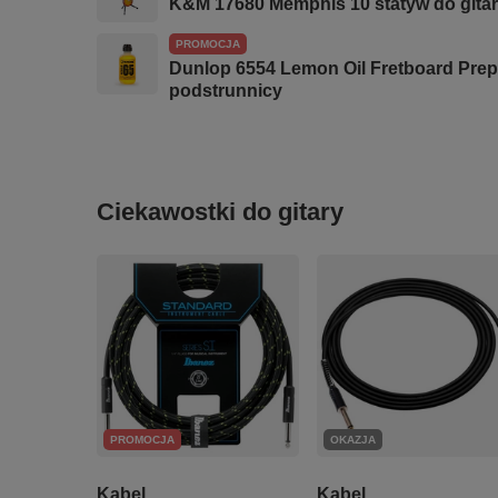
K&M 17680 Memphis 10 statyw do gita
PROMOCJA
Dunlop 6554 Lemon Oil Fretboard Prepa
podstrunnicy
Ciekawostki do gitary
PROMOCJA
OKAZJA
Kabel
Kabel