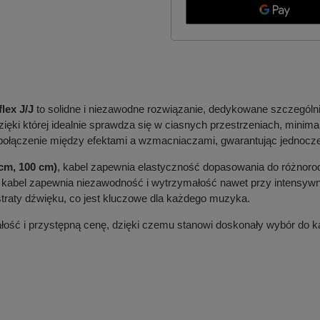
lex J/J
to solidne i niezawodne rozwiązanie, dedykowane szczegól
dzięki której idealnie sprawdza się w ciasnych przestrzeniach, mini
 połączenie między efektami a wzmacniaczami, gwarantując jednocz
 cm, 100 cm)
, kabel zapewnia elastyczność dopasowania do różnorod
abel zapewnia niezawodność i wytrzymałość nawet przy intensyw
traty dźwięku, co jest kluczowe dla każdego muzyka.
ałość i przystępną cenę, dzięki czemu stanowi doskonały wybór do k