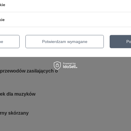
kie
GWARANCJA PRODUCENTA NA 2 LATA
antuje naprawę lub wymianę sprzętu do 24 miesięcy od daty zakupu. Sk
kie
rednictwem formularza reklamacji aby
zamówić kuriera który odbierze 
domu.
ne
Potwierdzam wymagane
Po
 i przewodów zasilających o
ołek dla muzyków
arny skórzany