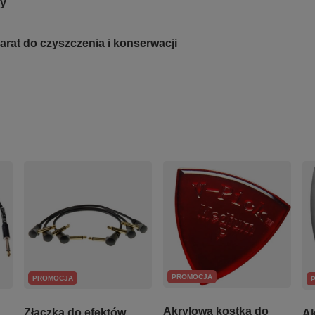
ry
rat do czyszczenia i konserwacji
PROMOCJA
PROMOCJA
Akrylowa kostka do
Złączka do efektów
Ak