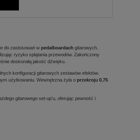
nie do zastosowań w
pedalboardach
gitarowych.
malizując ryzyko splątania przewodów. Zakończony
eśnie doskonałą jakość dźwięku.
nych konfiguracji gitarowych zestawów efektów.
nym użytkowaniu. Wewnętrzna żyła o
przekroju 0,75
ażdego gitarowego set-up'u, oferując pewność i