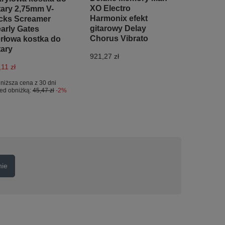
XO Electro
tary 2,75mm V-
Harmonix efekt
cks Screamer
gitarowy Delay
arly Gates
Chorus Vibrato
rłowa kostka do
tary
921,27 zł
11 zł
niższa cena z 30 dni
ed obniżką:
45,47 zł
-2%
nie