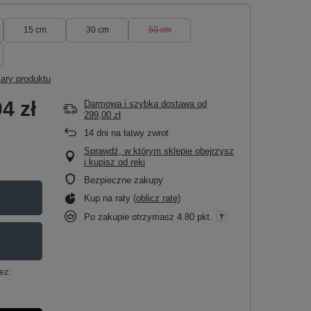
15 cm
30 cm
50 cm
ary produktu
4 zł
Darmowa i szybka dostawa
od
299,00 zł
14
dni na łatwy zwrot
Sprawdź, w którym sklepie obejrzysz
i kupisz od ręki
Bezpieczne zakupy
Kup na raty (
oblicz ratę
)
Po zakupie otrzymasz
4.80 pkt.
ez: