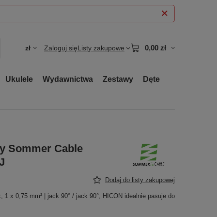
0,00 zł
zł
Zaloguj się
Listy zakupowe
Ukulele
Wydawnictwa
Zestawy
Dęte
J
ny Sommer Cable
/J
Dodaj do listy zakupowej
, 1 x 0,75 mm² | jack 90° / jack 90°, HICON idealnie pasuje do