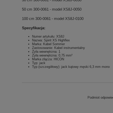
50 cm 300-0061 - model XS8J-0050
100 cm 300-0061 - model XS8J-0100
Specyfikacja:
Numer artykułu: XS8J
Nazwa: Spirit XS Highflex
Marka: Kabel Sommer
Zastosowanie: Kabel instrumentalny
Żyła wewnętrzna: 1
Żyła wewnętrzna: 0,75 mm²
Marka złącza: HICON
Typ: jack
Typ (szczegółowy): jack kątowy męski 6,3 mm mono
Podmiot odpowied