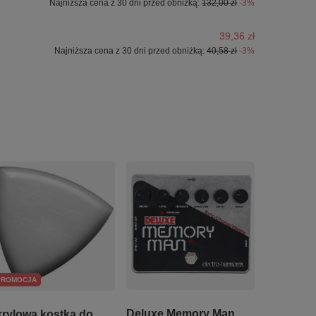
Najniższa cena z 30 dni przed obniżką:
132,00 zł
-3%
39,36 zł
Najniższa cena z 30 dni przed obniżką:
40,58 zł
-3%
PROMOCJA
Deluxe Memory Man
rylowa kostka do