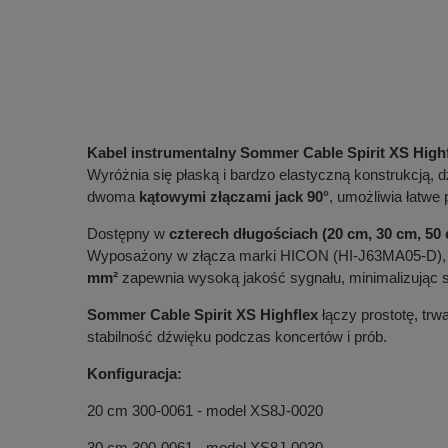
Kabel instrumentalny Sommer Cable Spirit XS Highf
Wyróżnia się płaską i bardzo elastyczną konstrukcją, 
dwoma
kątowymi złączami jack 90°
, umożliwia łatwe
Dostępny w
czterech długościach (20 cm, 30 cm, 50
Wyposażony w złącza marki HICON (HI-J63MA05-D), k
mm²
zapewnia wysoką jakość sygnału, minimalizując s
Sommer Cable Spirit XS Highflex
łączy prostotę, trw
stabilność dźwięku podczas koncertów i prób.
Konfiguracja:
20 cm 300-0061 - model XS8J-0020
30 cm 300-0061 - model XS8J-0030