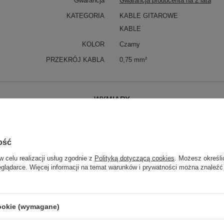
Gwarancja
Gwarancja producenta na 2 lata
KATEGORIA
KABLE GITAROWE
KABLE
KOLOR
Czarny
PRZEKRÓJ KABLA
0,75 mm²
WYMIARY
DŁUGOŚĆ
1m
0.2m
0.3m
ość
0.5m
w celu realizacji usług zgodnie z
Polityką dotyczącą cookies
. Możesz określi
eglądarce. Więcej informacji na temat warunków i prywatności można znaleźć
WTYKI
2 x Kątowy
Parametry bezpieczeństwa
Parametry bezpieczeństwa
cookie (wymagane)