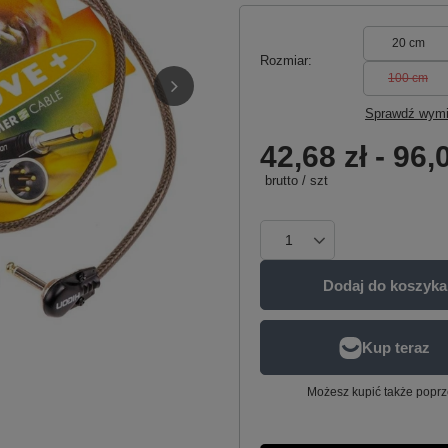
20 cm
Rozmiar
100 cm
Sprawdź wymi
42,68 zł
-
96,0
brutto
/
szt
Dodaj do koszyka
Możesz kupić także poprz