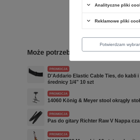
Analityczne pliki coo
Producent gwar
Reklamowe pliki coo
sklepem za poś
Potwierdzam wybra
Może potrzebujesz tego do gitary
PROMOCJA
D'Addario Elastic Cable Ties, do kabli
średnicy 1/4" 10 szt
PROMOCJA
14060 König & Meyer stool okrągły st
PROMOCJA
Pas do gitary Richter Raw V Nappa cz
PROMOCJA