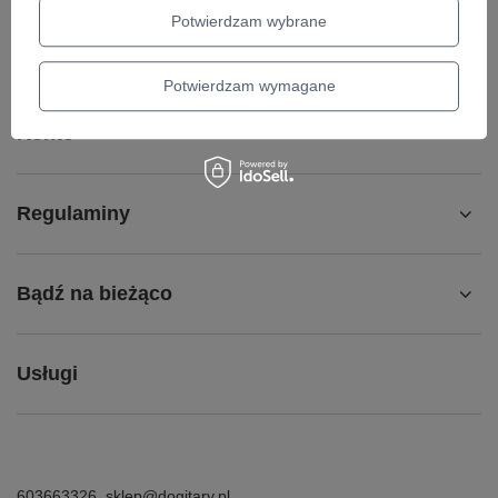
Chcę wymienić produkt
Potwierdzam wybrane
Kontakt
Potwierdzam wymagane
Konto
Regulaminy
Bądź na bieżąco
Usługi
603663326
sklep@dogitary.pl