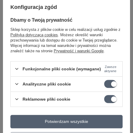
Konfiguracja zgód
Korbka do nawijania strun - różne kolory
13,20 zł
Dbamy o Twoją prywatność
13,60 zł
Sklep korzysta z plików cookie w celu realizacji usług zgodnie z
Polityką dotyczącą cookies
. Możesz określić warunki
Magazyn główny
przechowywania lub dostępu do cookie w Twojej przeglądarce.
Dostępny
Więcej informacji na temat warunków i prywatności można
znaleźć także na stronie
Prywatność i warunki Google
.
Zawsze
Funkcjonalne pliki cookie (wymagane)
aktywne
Zamówienia
Analityczne pliki cookie
Status zamówienia
Reklamowe pliki cookie
Śledzenie przesyłki
Chcę zareklamować produkt
Potwierdzam wszystkie
Chcę odstąpić od umowy