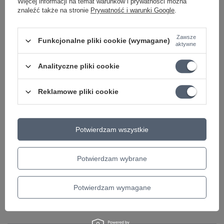
Więcej informacji na temat warunków i prywatności można
znaleźć także na stronie
Prywatność i warunki Google
.
Status zamówienia
Śledzenie przesyłki
Zawsze
Funkcjonalne pliki cookie (wymagane)
aktywne
Chcę zareklamować produkt
Chcę odstąpić od umowy
Analityczne pliki cookie
Chcę wymienić produkt
Reklamowe pliki cookie
Kontakt
Potwierdzam wszystkie
Konto
Potwierdzam wybrane
Regulaminy
Potwierdzam wymagane
Bądź na bieżąco