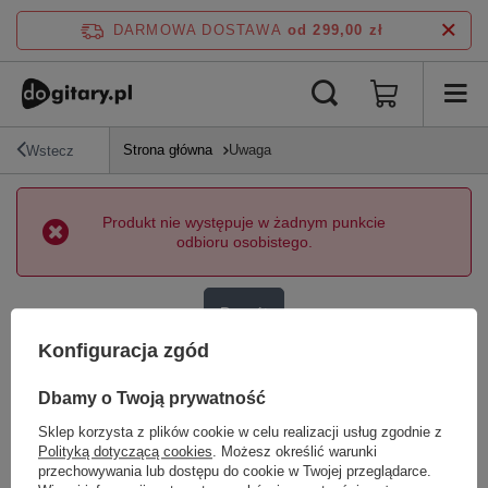
DARMOWA DOSTAWA
od 299,00 zł
Strona główna
Uwaga
Wstecz
Produkt nie występuje w żadnym punkcie
odbioru osobistego.
Powrót
Konfiguracja zgód
Dbamy o Twoją prywatność
Sklep korzysta z plików cookie w celu realizacji usług zgodnie z
Polityką dotyczącą cookies
. Możesz określić warunki
Zamówienia
przechowywania lub dostępu do cookie w Twojej przeglądarce.