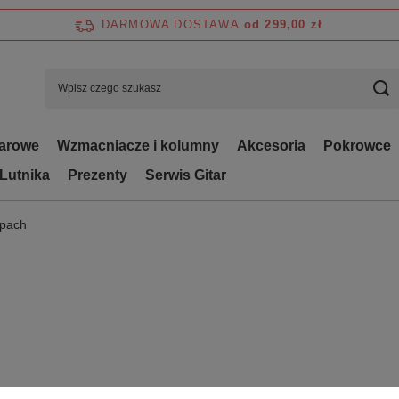
DARMOWA DOSTAWA
od 299,00 zł
tarowe
Wzmacniacze i kolumny
Akcesoria
Pokrowce
 Lutnika
Prezenty
Serwis Gitar
epach