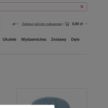
0,00 zł
zł
Zaloguj się
Listy zakupowe
Ukulele
Wydawnictwa
Zestawy
Dęte