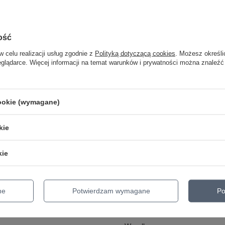
ość
w celu realizacji usług zgodnie z
Polityką dotyczącą cookies
. Możesz określi
eglądarce. Więcej informacji na temat warunków i prywatności można znaleźć
cookie (wymagane)
kie
kie
Regulaminy
ne
Potwierdzam wymagane
Po
uj się
Informacje o sklepie