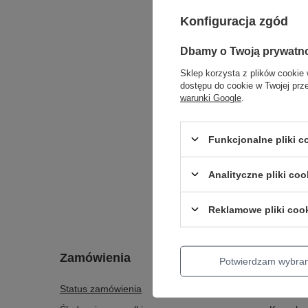
Konfiguracja zgód
Dbamy o Twoją prywatn
Sklep korzysta z plików cookie 
dostępu do cookie w Twojej prz
warunki Google
.
Funkcjonalne pliki 
Analityczne pliki coo
Reklamowe pliki coo
Zamówienia
Konto
Potwierdzam wybra
Status zamówienia
Zarejestr