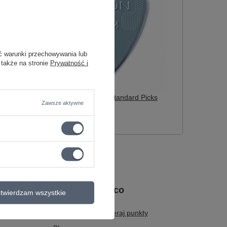
ć warunki przechowywania lub
 także na stronie
Prywatność i
Dunlop 44P.88 Nylon Standard Picks
Zawsze aktywne
0.88mm
2,83 zł
2,92 zł
Bądź na bieżąco
twierdzam wszystkie
Dogitary Club - zbieraj punkty