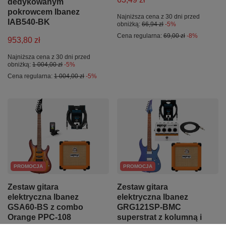
dedykowanym
pokrowcem Ibanez
Najniższa cena z 30 dni przed
IAB540-BK
obniżką:
66,94 zł
-5%
Cena regularna:
69,00 zł
-8%
953,80 zł
Najniższa cena z 30 dni przed
obniżką:
1 004,00 zł
-5%
Cena regularna:
1 004,00 zł
-5%
PROMOCJA
PROMOCJA
Zestaw gitara
Zestaw gitara
elektryczna Ibanez
elektryczna Ibanez
GSA60-BS z combo
GRG121SP-BMC
Orange PPC-108
superstrat z kolumną i