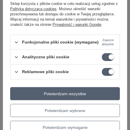
Sklep korzysta z plików cookie w celu realizacji usług zgodnie z
Polityką dotyczącą cookies
. Możesz określić warunki
Efekt gitarowy Warm
Efekt gitarowy Warm
przechowywania lub dostępu do cookie w Twojej przeglądarce.
Audio Centavo
Audio Warmdrive
Więcej informacji na temat warunków i prywatności można
Overdrive
Overdrive
znaleźć także na stronie
Prywatność i warunki Google
.
833,27 zł
700,40 zł
Zawsze
Funkcjonalne pliki cookie (wymagane)
aktywne
+ Dodaj do porównania
+ Dodaj do porównania
Analityczne pliki cookie
Polecamy
Reklamowe pliki cookie
Potwierdzam wszystkie
Potwierdzam wybrane
Potwierdzam wymagane