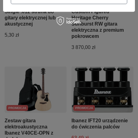
ERNIE BALL Plain Steel
Epiphone Les Paul
Single .012 struna do
Custom Figured
gitary elektrycznej lub
Heritage Cherry
akustycznej
Sunburst RW gitara
elektryczna z premium
5,30 zł
pokrowcem
3 870,00 zł
PROMOCJA
PROMOCJA
Zestaw gitara
Ibanez IFT20 urządzenie
elektroakustyczna
do ćwiczenia palców
Ibanez V40CE-OPN z
63,49 zł