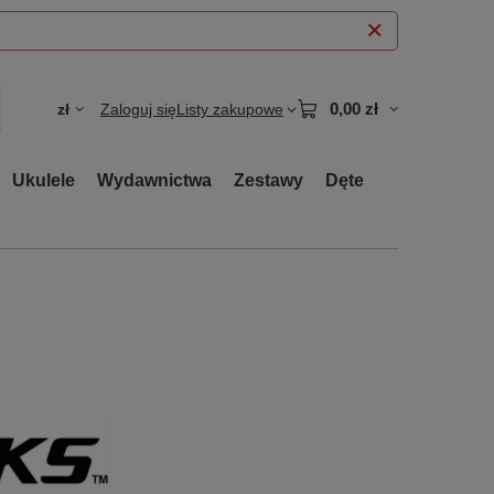
0,00 zł
zł
Zaloguj się
Listy zakupowe
Ukulele
Wydawnictwa
Zestawy
Dęte