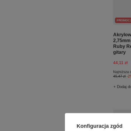
PROMOC
Akrylow
2,75mm 
Ruby Re
gitary
44,11 zł
Najniższa 
45,47 zł
-2
+ Dodaj d
Konfiguracja zgód