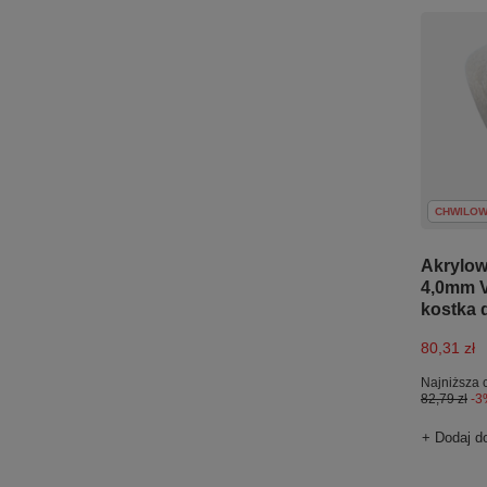
CHWILOW
Akrylow
4,0mm V
kostka d
80,31 zł
Najniższa 
82,79 zł
-3
+ Dodaj d