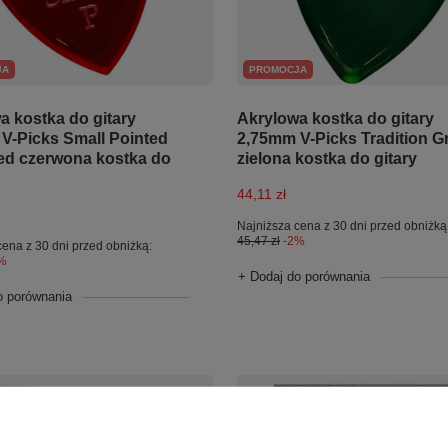
JA
PROMOCJA
a kostka do gitary
Akrylowa kostka do gitary
V-Picks Small Pointed
2,75mm V-Picks Tradition G
d czerwona kostka do
zielona kostka do gitary
44,11 zł
Najniższa cena z 30 dni przed obniżką
45,47 zł
-2%
cena z 30 dni przed obniżką:
%
+ Dodaj do porównania
o porównania