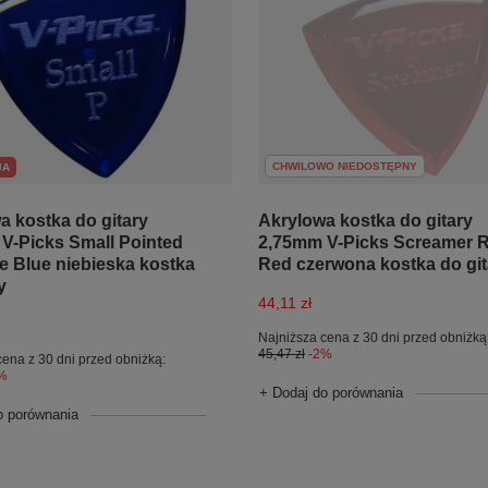
CHWILOWO NIEDOSTĘPNY
JA
Akrylowa kostka do gitary
a kostka do gitary
2,75mm V-Picks Screamer 
V-Picks Small Pointed
Red czerwona kostka do git
e Blue niebieska kostka
y
44,11 zł
Najniższa cena z 30 dni przed obniżką
45,47 zł
-2%
cena z 30 dni przed obniżką:
%
+ Dodaj do porównania
o porównania