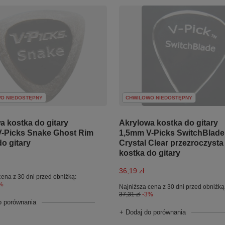
O NIEDOSTĘPNY
CHWILOWO NIEDOSTĘPNY
a kostka do gitary
Akrylowa kostka do gitary
-Picks Snake Ghost Rim
1,5mm V-Picks SwitchBlade
o gitary
Crystal Clear przezroczysta
kostka do gitary
36,19 zł
cena z 30 dni przed obniżką:
%
Najniższa cena z 30 dni przed obniżką
37,31 zł
-3%
o porównania
+ Dodaj do porównania