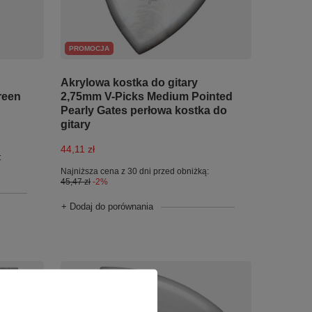
PROMOCJA
Akrylowa kostka do gitary
reen
2,75mm V-Picks Medium Pointed
Pearly Gates perłowa kostka do
gitary
44,11 zł
:
Najniższa cena z 30 dni przed obniżką:
45,47 zł
-2%
+ Dodaj do porównania