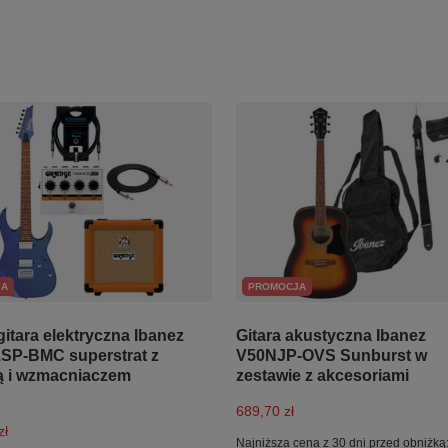
JA
PROMOCJA
itara elektryczna Ibanez
Gitara akustyczna Ibanez
P-BMC superstrat z
V50NJP-OVS Sunburst w
 i wzmacniaczem
zestawie z akcesoriami
689,70 zł
zł
Najniższa cena z 30 dni przed obniżką