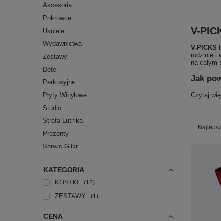
Akcesoria
Pokrowce
V-PICK
Ukulele
Wydawnictwa
V-PICKS
t
rodzinie i
Zestawy
na całym 
Dęte
Jak po
Perkusyjne
Czytaj wię
Płyty Winylowe
Studio
Strefa Lutnika
Zmień s
Najlepsz
Prezenty
Serwis Gitar
KATEGORIA
KOSTKI
15
ZESTAWY
1
CENA