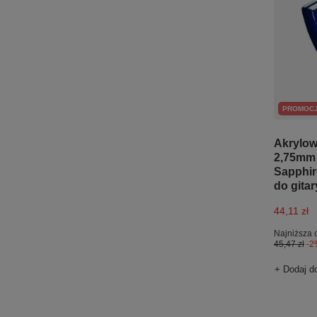
PROMOC
Akrylow
2,75mm 
Sapphir
do gitar
44,11 zł
Najniższa 
45,47 zł
-2
+ Dodaj d