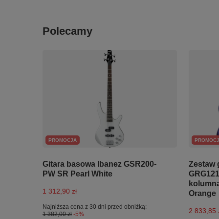
Polecamy
PROMOCJA
PROMOC
Gitara basowa Ibanez GSR200-
Zestaw g
PW SR Pearl White
GRG121S
kolumną
1 312,90 zł
Orange
Najniższa cena z 30 dni przed obniżką:
2 833,85 
1 382,00 zł
-5%