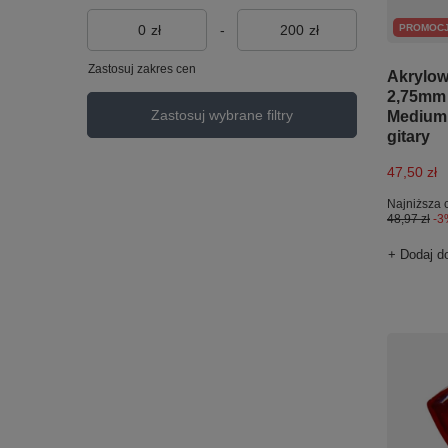
PROMOC
zł
-
zł
Zastosuj zakres cen
Akrylow
2,75mm 
Zastosuj wybrane filtry
Medium 
gitary
47,50 zł
Najniższa 
48,97 zł
-3
+ Dodaj d