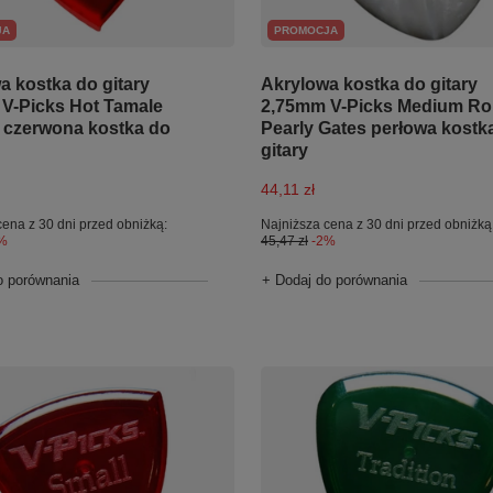
PROMOCJA
JA
Akrylowa kostka do gitary
a kostka do gitary
2,75mm V-Picks Medium R
V-Picks Hot Tamale
Pearly Gates perłowa kostk
czerwona kostka do
gitary
44,11 zł
Najniższa cena z 30 dni przed obniżką
cena z 30 dni przed obniżką:
45,47 zł
-2%
%
+ Dodaj do porównania
o porównania