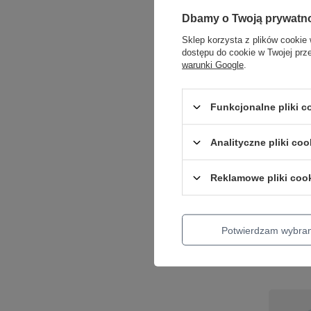
Dbamy o Twoją prywatn
Sklep korzysta z plików cookie 
dostępu do cookie w Twojej prz
warunki Google
.
PROMOC
Funkcjonalne pliki 
Akrylow
2,75mm 
Ruby Re
Analityczne pliki coo
gitary
Reklamowe pliki coo
44,11 zł
Najniższa 
45,47 zł
-2
Potwierdzam wybra
+ Dodaj d