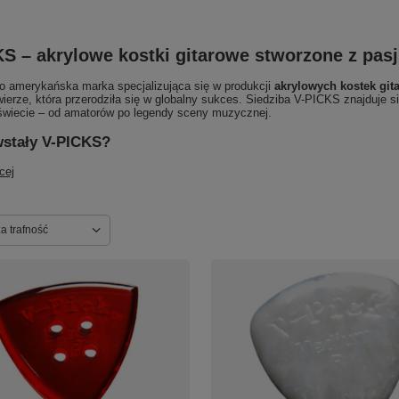
S – akrylowe kostki gitarowe stworzone z pasj
o amerykańska marka specjalizująca się w produkcji
akrylowych kostek git
 wierze, która przerodziła się w globalny sukces. Siedziba V-PICKS znajduje 
świecie – od amatorów po legendy sceny muzycznej.
wstały V-PICKS?
cej
ortowanie
a trafność