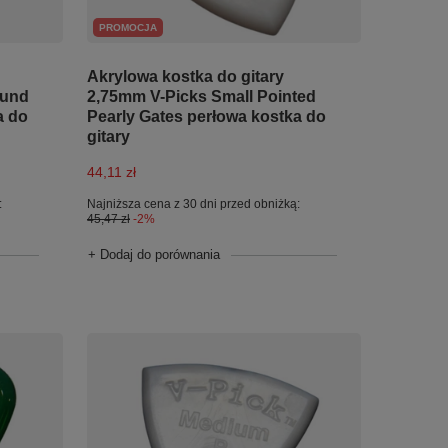
PROMOCJA
Akrylowa kostka do gitary
ound
2,75mm V-Picks Small Pointed
a do
Pearly Gates perłowa kostka do
gitary
44,11 zł
:
Najniższa cena z 30 dni przed obniżką:
45,47 zł
-2%
+ Dodaj do porównania