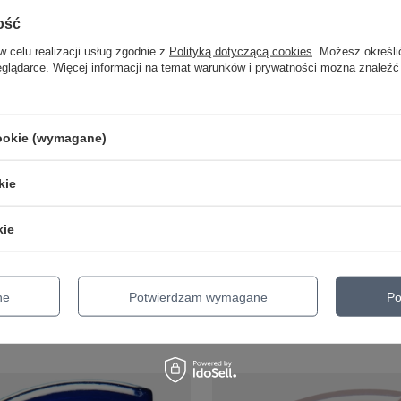
ość
w celu realizacji usług zgodnie z
Polityką dotyczącą cookies
. Możesz określi
eglądarce. Więcej informacji na temat warunków i prywatności można znaleźć
JA
PROMOCJA
cookie (wymagane)
a kostka do gitary
Akrylowa kostka do gitary
V-Picks Medium Pointed
1,5mm V-Picks Medium Poi
d czerwona kostka do
Lite przezroczysta kostka d
kie
gitary
kie
36,19 zł
cena z 30 dni przed obniżką:
Najniższa cena z 30 dni przed obniżką
%
37,31 zł
-3%
ne
Potwierdzam wymagane
Po
o porównania
+ Dodaj do porównania