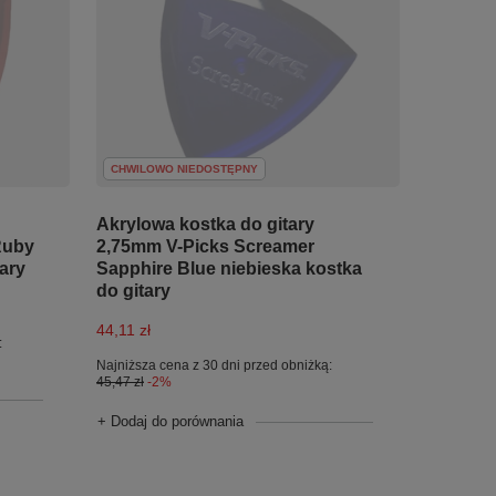
CHWILOWO NIEDOSTĘPNY
Akrylowa kostka do gitary
Ruby
2,75mm V-Picks Screamer
ary
Sapphire Blue niebieska kostka
do gitary
44,11 zł
:
Najniższa cena z 30 dni przed obniżką:
45,47 zł
-2%
+ Dodaj do porównania