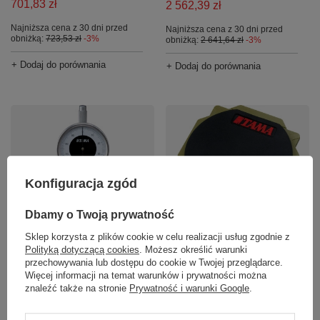
701,83 zł
2 562,39 zł
Najniższa cena z 30 dni przed
Najniższa cena z 30 dni przed
obniżką:
723,53 zł
-3%
obniżką:
2 641,64 zł
-3%
+ Dodaj do porównania
+ Dodaj do porównania
Konfiguracja zgód
PROMOCJA
Dbamy o Twoją prywatność
Stroik do perkusji Tama
Pad perkusyjny 7″ do
Sklep korzysta z plików cookie w celu realizacji usług zgodnie z
TW100
ćwiczeń Tama TDP7S
Polityką dotyczącą cookies
. Możesz określić warunki
przechowywania lub dostępu do cookie w Twojej przeglądarce.
533,07 zł
256,74 zł
Więcej informacji na temat warunków i prywatności można
znaleźć także na stronie
Prywatność i warunki Google
.
Najniższa cena z 30 dni przed
+ Dodaj do porównania
obniżką:
549,55 zł
-3%