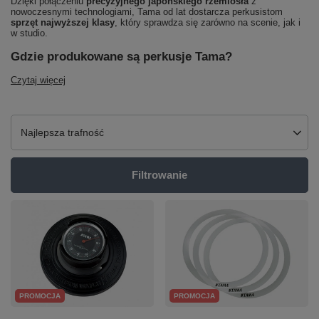
Dzięki połączeniu
precyzyjnego japońskiego rzemiosła
z
nowoczesnymi technologiami, Tama od lat dostarcza perkusistom
sprzęt najwyższej klasy
, który sprawdza się zarówno na scenie, jak i
w studio.
Gdzie produkowane są perkusje Tama?
Czytaj więcej
Zmień sortowanie
Najlepsza trafność
Filtrowanie
PROMOCJA
PROMOCJA