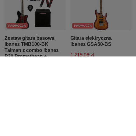
PROMOCJA
PROMOCJA
Zestaw gitara basowa
Gitara elektryczna
Ibanez TMB100-BK
Ibanez GSA60-BS
Talman z combo Ibanez
1 215,06 zł
P20 Promethean +
akcesoria
Najniższa cena z 30 dni przed
obniżką:
1 279,00 zł
-5%
2 050,74 zł
Cena regularna:
1 279,00 zł
-5%
Najniższa cena z 30 dni przed
obniżką:
2 158,68 zł
-5%
Cena regularna:
2 158,68 zł
-5%