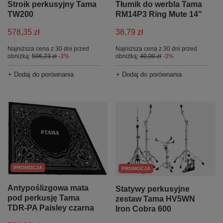
Stroik perkusyjny Tama
Tłumik do werbla Tama
TW200
RM14P3 Ring Mute 14"
578,35 zł
38,79 zł
Najniższa cena z 30 dni przed
Najniższa cena z 30 dni przed
obniżką:
596,23 zł
-3%
obniżką:
40,00 zł
-3%
+ Dodaj do porównania
+ Dodaj do porównania
PROMOCJA
PROMOCJA
Antypoślizgowa mata
Statywy perkusyjne
pod perkusję Tama
zestaw Tama HV5WN
TDR-PA Paisley czarna
Iron Cobra 600