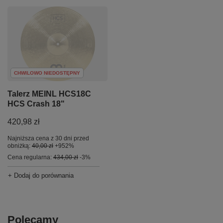
CHWILOWO NIEDOSTĘPNY
Talerz MEINL HCS18C
HCS Crash 18"
420,98 zł
Najniższa cena z 30 dni przed
obniżką:
40,00 zł
+952%
Cena regularna:
434,00 zł
-3%
+ Dodaj do porównania
Polecamy