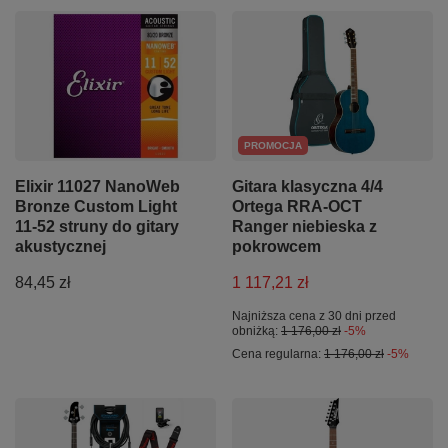
PROMOCJA
Elixir 11027 NanoWeb
Gitara klasyczna 4/4
Bronze Custom Light
Ortega RRA-OCT
11-52 struny do gitary
Ranger niebieska z
akustycznej
pokrowcem
84,45 zł
1 117,21 zł
Najniższa cena z 30 dni przed
obniżką:
1 176,00 zł
-5%
Cena regularna:
1 176,00 zł
-5%