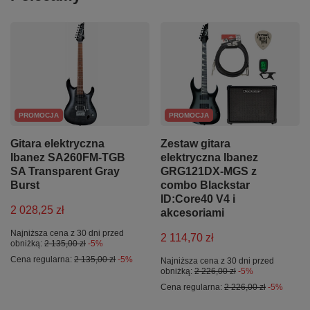
PROMOCJA
PROMOCJA
Gitara elektryczna
Zestaw gitara
Ibanez SA260FM-TGB
elektryczna Ibanez
SA Transparent Gray
GRG121DX-MGS z
Burst
combo Blackstar
ID:Core40 V4 i
2 028,25 zł
akcesoriami
Najniższa cena z 30 dni przed
2 114,70 zł
obniżką:
2 135,00 zł
-5%
Cena regularna:
2 135,00 zł
-5%
Najniższa cena z 30 dni przed
obniżką:
2 226,00 zł
-5%
Cena regularna:
2 226,00 zł
-5%