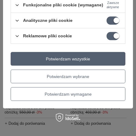
Zawsze
+ Dodaj do porównania
Funkcjonalne pliki cookie (wymagane)
aktywne
Analityczne pliki cookie
Reklamowe pliki cookie
Potwierdzam wszystkie
CHWILOWO NIEDOSTĘPNY
CHWILOWO NIEDOSTĘPNY
Statyw perkusyjny Tama
Statyw perkusyjny Tama
Potwierdzam wybrane
HC83BW oadpro Boom
CCA30 Cymbal Holder +
Cymbal Stand
Multiclamp
Potwierdzam wymagane
533,50 zł
390,91 zł
Najniższa cena z 30 dni przed
Najniższa cena z 30 dni przed
obniżką:
550,00 zł
-3%
obniżką:
403,00 zł
-3%
+ Dodaj do porównania
+ Dodaj do porównania