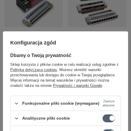
Harmonijka ustna
Harmonijka ustna
Seydel Blues 1847
Seydel Blues 1847 Low
Konfiguracja zgód
Classic D harmonijka
LD harmonijka
diatoniczna
diatoniczna
Dbamy o Twoją prywatność
330,63 zł
339,90 zł
Sklep korzysta z plików cookie w celu realizacji usług zgodnie z
Polityką dotyczącą cookies
. Możesz określić warunki
przechowywania lub dostępu do cookie w Twojej przeglądarce.
+ Dodaj do porównania
+ Dodaj do porównania
Więcej informacji na temat warunków i prywatności można
znaleźć także na stronie
Prywatność i warunki Google
.
Zawsze
Funkcjonalne pliki cookie (wymagane)
aktywne
Analityczne pliki cookie