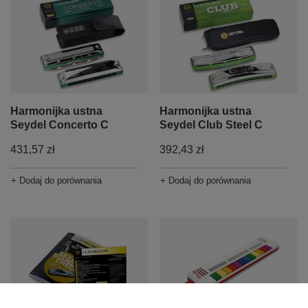
Harmonijka ustna
Harmonijka ustna
Seydel Concerto C
Seydel Club Steel C
431,57 zł
392,43 zł
+ Dodaj do porównania
+ Dodaj do porównania