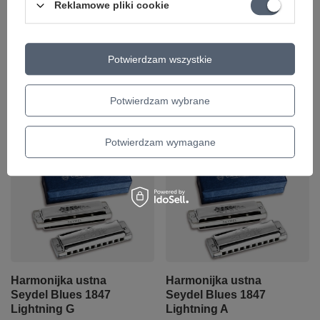
Reklamowe pliki cookie
Harmonijka ustna
Harmonijka ustna
Seydel Blues 1847
Seydel Blues 1847
Silver G
Noble C
Potwierdzam wszystkie
314,15 zł
414,06 zł
Potwierdzam wybrane
+ Dodaj do porównania
+ Dodaj do porównania
Potwierdzam wymagane
Harmonijka ustna
Harmonijka ustna
Seydel Blues 1847
Seydel Blues 1847
Lightning G
Lightning A