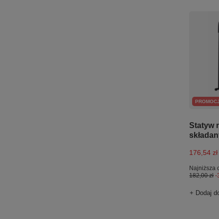
PROMOC
Statyw 
składan
176,54 zł
Najniższa 
182,00 zł
-
+ Dodaj d