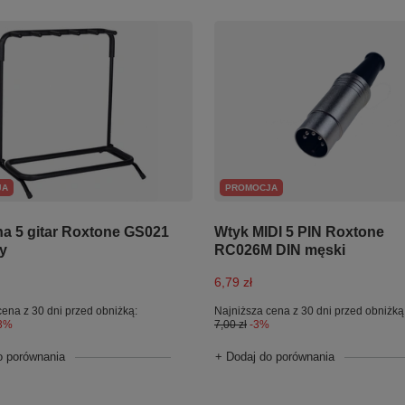
JA
PROMOCJA
na 5 gitar Roxtone GS021
Wtyk MIDI 5 PIN Roxtone
y
RC026M DIN męski
6,79 zł
cena z 30 dni przed obniżką:
Najniższa cena z 30 dni przed obniżką
3%
7,00 zł
-3%
o porównania
+ Dodaj do porównania