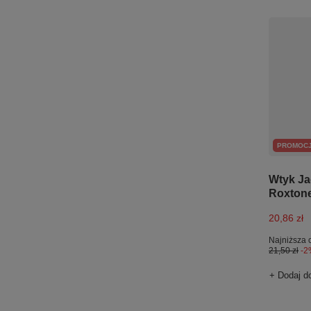
PROMOC
Wtyk Ja
Roxton
20,86 zł
Najniższa 
21,50 zł
-2
+ Dodaj d