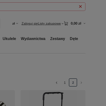
0,00 zł
zł
Zaloguj się
Listy zakupowe
Ukulele
Wydawnictwa
Zestawy
Dęte
1
2