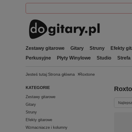
Zestawy gitarowe
Gitary
Struny
Efekty gi
Perkusyjne
Płyty Winylowe
Studio
Strefa
Jesteś tutaj:
Strona główna
Roxtone
KATEGORIE
Roxt
Zestawy gitarowe
Zmień s
Najlepsz
Gitary
Struny
Efekty gitarowe
Wzmacniacze i kolumny