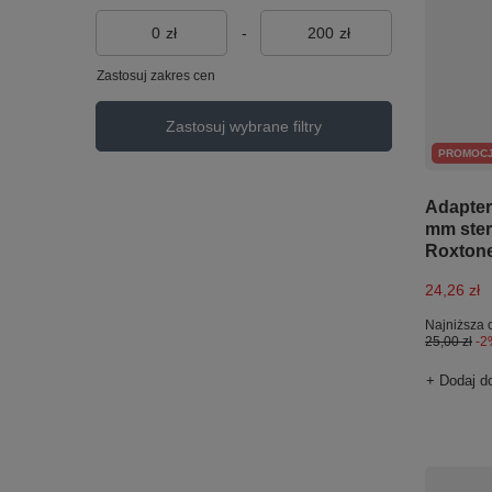
zł
-
zł
Zastosuj zakres cen
Zastosuj wybrane filtry
PROMOC
Adapter
mm ster
Roxton
24,26 zł
Najniższa 
25,00 zł
-2
+ Dodaj d