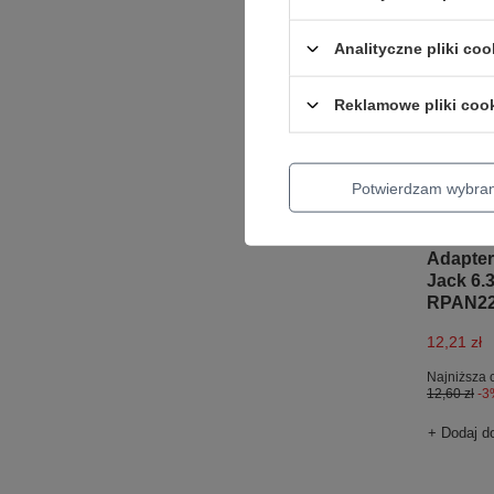
Analityczne pliki coo
Reklamowe pliki coo
Potwierdzam wybra
PROMOC
Adapter
Jack 6.
RPAN2
12,21 zł
Najniższa 
12,60 zł
-3
+ Dodaj d