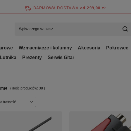
DARMOWA DOSTAWA
od 299,00 zł
tarowe
Wzmacniacze i kolumny
Akcesoria
Pokrowce
 Lutnika
Prezenty
Serwis Gitar
one
( ilość produktów:
38
)
ortowanie
a trafność