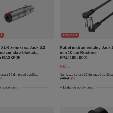
JA
PROMOCJA
 XLR żeński na Jack 6.3
Kabel instrumentalny Jack 
eo żeński z blokadą
mm 10 cm Roxtone
e RA3XFJF
FPJJ100L0001
9,61 zł
cena z 30 dni przed obniżką:
Najniższa cena z 30 dni przed obniżką
%
9,90 zł
-2%
o porównania
+ Dodaj do porównania