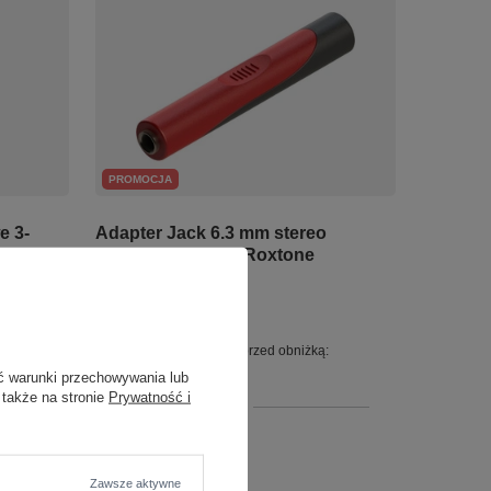
PROMOCJA
e 3-
Adapter Jack 6.3 mm stereo
gniazdo–gniazdo Roxtone
RPAN285
17,45 zł
:
Najniższa cena z 30 dni przed obniżką:
18,00 zł
-3%
ć warunki przechowywania lub
 także na stronie
Prywatność i
+ Dodaj do porównania
Zawsze aktywne