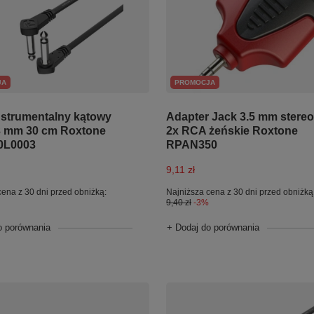
JA
PROMOCJA
nstrumentalny kątowy
Adapter Jack 3.5 mm stereo
3 mm 30 cm Roxtone
2x RCA żeńskie Roxtone
0L0003
RPAN350
9,11 zł
cena z 30 dni przed obniżką:
Najniższa cena z 30 dni przed obniżką
9,40 zł
-3%
o porównania
+ Dodaj do porównania