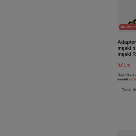
PROMOC
Adapter
męski n
męski 
9,61 zł
Najniższa 
9,90 zł
-2%
+ Dodaj d