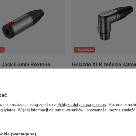
PROMOCJA
JA
Gniazdo XLR żeńskie kątow
 Jack 6.3mm Roxtone
pin Roxtone RX3RMP-NT
NN Stereo
11,34 zł
Najniższa cena z 30 dni przed obniżką
cena z 30 dni przed obniżką:
ość
11,70 zł
-3%
w celu realizacji usług zgodnie z
Polityką dotyczącą cookies
. Możesz określi
+ Dodaj do porównania
o porównania
eglądarce. Więcej informacji na temat warunków i prywatności można znaleźć
cookie (wymagane)