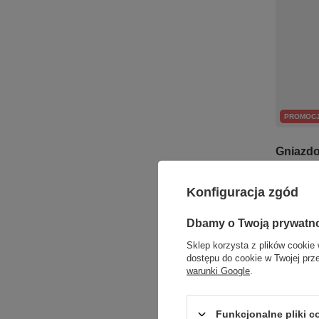
PROMOC
Gniazdo
RJ3FP-
Konfiguracja zgód
7,66 zł
Najniższa 
Dbamy o Twoją prywatn
7,90 zł
-3%
Sklep korzysta z plików cookie 
+ Dodaj d
dostępu do cookie w Twojej prz
warunki Google
.
Funkcjonalne pliki 