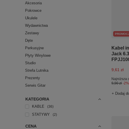
Akcesoria
Pokrowce
Ukulele
Wydawnictwa
Zestawy
PROMOC
Dęte
Kabel i
Perkusyjne
Jack 6.
Płyty Winylowe
FPJJ10
Studio
9,61 zł
Strefa Lutnika
Prezenty
Najniższa 
9,90 zł
-2%
Serwis Gitar
+ Dodaj d
KATEGORIA
KABLE
36
STATYWY
2
CENA