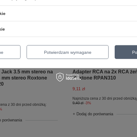
kie
kie
ne
Potwierdzam wymagane
Po
PROMOCJA
JA
Adapter RCA na 2x RCA że
 Jack 3.5 mm stereo na
Roxtone RPAN310
3 mm stereo Roxtone
20
9,11 zł
Najniższa cena z 30 dni przed obniżką
9,40 zł
-3%
cena z 30 dni przed obniżką:
%
+ Dodaj do porównania
o porównania