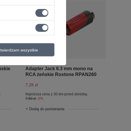
twierdzam wszystkie
PROMOCJA
ńskie
Adapter Jack 6.3 mm mono na
RCA żeńskie Roxtone RPAN260
7,28 zł
:
Najniższa cena z 30 dni przed obniżką:
7,50 zł
-2%
+ Dodaj do porównania