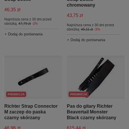
chromowany
46,35 zł
43,75 zł
Najniższa cena z 30 dni przed
obniżką:
47,79 zł
-3%
Najniższa cena z 30 dni przed
obniżką:
45,11 zł
-3%
+ Dodaj do porównania
+ Dodaj do porównania
PROMOCJA
PROMOCJA
Richter Strap Connector
Pas do gitary Richter
M zaczep do paska
Beavertail Monster
czarny skórzany
Black czarny skórzany
46,96 zł
615,44 zł