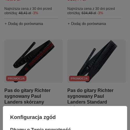
Najniższa cena z 30 dni przed
Najniższa cena z 30 dni przed
obniżką:
48,41 zł
-3%
obniżką:
634,48 zł
-3%
+ Dodaj do porównania
+ Dodaj do porównania
PROMOCJA
PROMOCJA
Pas do gitary Richter
Pas do gitary Richter
sygnowany Paul
sygnowany Paul
Landers skórzany
Landers Standard
skórzany czarny
797,27 zł
Konfiguracja zgód
327,71 zł
Najniższa cena z 30 dni przed
obniżką:
821,94 zł
-3%
Najniższa cena z 30 dni przed
Dbamy o Twoją prywatność