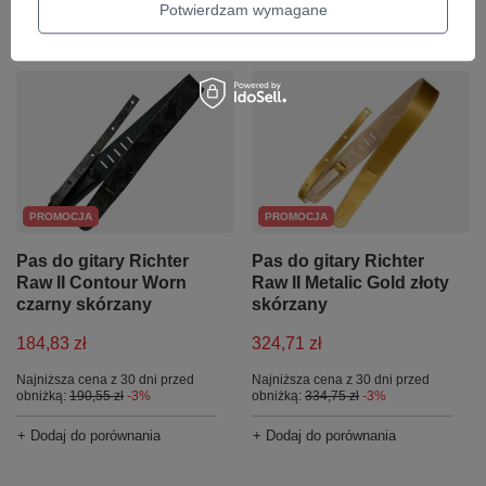
Potwierdzam wymagane
+ Dodaj do porównania
PROMOCJA
PROMOCJA
Pas do gitary Richter
Pas do gitary Richter
Raw II Contour Worn
Raw II Metalic Gold złoty
czarny skórzany
skórzany
184,83 zł
324,71 zł
Najniższa cena z 30 dni przed
Najniższa cena z 30 dni przed
obniżką:
190,55 zł
-3%
obniżką:
334,75 zł
-3%
+ Dodaj do porównania
+ Dodaj do porównania