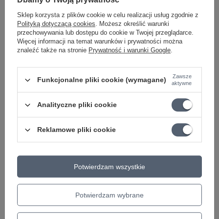
obniżką:
337,84 zł
-3%
+ Dodaj do porównania
Sklep korzysta z plików cookie w celu realizacji usług zgodnie z
+ Dodaj do porównania
Polityką dotyczącą cookies
. Możesz określić warunki
przechowywania lub dostępu do cookie w Twojej przeglądarce.
Więcej informacji na temat warunków i prywatności można
znaleźć także na stronie
Prywatność i warunki Google
.
Zawsze
Funkcjonalne pliki cookie (wymagane)
aktywne
Analityczne pliki cookie
OKAZJA
PROMOCJA
Reklamowe pliki cookie
Pas do gitary Richter
Pas do gitary Richter
Raw II Contour Croc
Raw II Contour Western
brązowy skórzany
Rose brązowy skórzany
Potwierdzam wszystkie
177,85 zł
177,85 zł
Najniższa cena z 30 dni przed
Najniższa cena z 30 dni przed
Potwierdzam wybrane
obniżką:
177,85 zł
0%
obniżką:
183,34 zł
-2%
Cena regularna:
183,34 zł
-3%
+ Dodaj do porównania