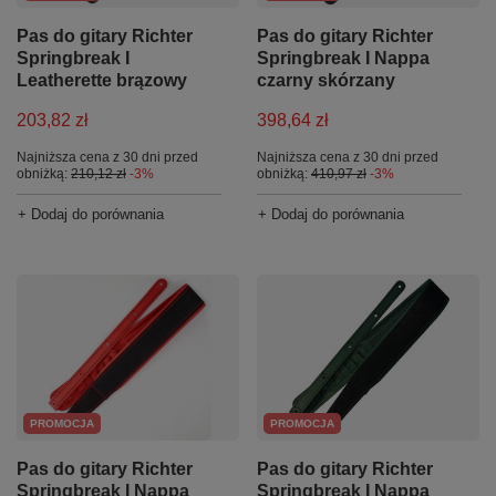
Pas do gitary Richter
Pas do gitary Richter
Springbreak I
Springbreak I Nappa
Leatherette brązowy
czarny skórzany
203,82 zł
398,64 zł
Najniższa cena z 30 dni przed
Najniższa cena z 30 dni przed
obniżką:
210,12 zł
-3%
obniżką:
410,97 zł
-3%
+ Dodaj do porównania
+ Dodaj do porównania
PROMOCJA
PROMOCJA
Pas do gitary Richter
Pas do gitary Richter
Springbreak I Nappa
Springbreak I Nappa