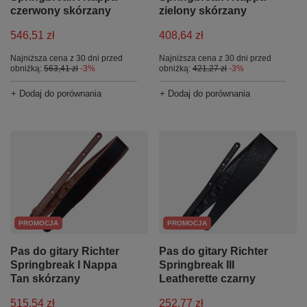
czerwony skórzany
zielony skórzany
546,51 zł
408,64 zł
Najniższa cena z 30 dni przed
Najniższa cena z 30 dni przed
obniżką:
563,41 zł
-3%
obniżką:
421,27 zł
-3%
+ Dodaj do porównania
+ Dodaj do porównania
PROMOCJA
PROMOCJA
Pas do gitary Richter
Pas do gitary Richter
Springbreak I Nappa
Springbreak III
Tan skórzany
Leatherette czarny
515,54 zł
252,77 zł