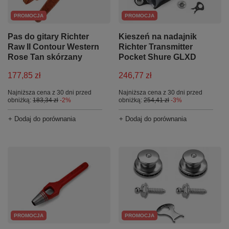
PROMOCJA
PROMOCJA
Kieszeń na nadajnik
Pas do gitary Richter
Richter Transmitter
Raw II Contour Western
Pocket Shure GLXD
Rose Tan skórzany
246,77 zł
177,85 zł
Najniższa cena z 30 dni przed
Najniższa cena z 30 dni przed
obniżką:
254,41 zł
-3%
obniżką:
183,34 zł
-2%
+ Dodaj do porównania
+ Dodaj do porównania
PROMOCJA
PROMOCJA