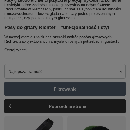
Pasy gitarowe Richter
to połączenie
precyzji wykonania, komfortu
i estetyki
, które zdobyły uznanie gitarzystów na całym świecie.
Produkowane w Niemczech, paski Richter są synonimem
solidności
i niezawodności
– bez względu na to, czy jesteś profesjonalnym
muzykiem, czy początkującym gitarzystą.
Pasy do gitary Richter – funkcjonalność i styl
W naszej ofercie znajdziesz
szeroki wybór pasów gitarowych
Richter
, zaprojektowanych z myślą o różnych potrzebach i gustach:
Czytaj więcej
Zmień sortowanie
Najlepsza trafność
Filtrowanie
Poprzednia strona