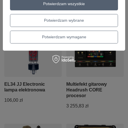
Potwierdzam wszystkie
Potwierdzam wybrane
Polecamy
Potwierdzam wymagane
EL34 JJ Electronic
Multiefekt gitarowy
lampa elektronowa
Headrush CORE
procesor
106,00 zł
3 255,83 zł