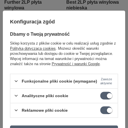
Further 2LP płyta
Best 2LP płyta winylowa
winylowa
niebieska
159,12 zł
199,44 zł
Konfiguracja zgód
+ Dodaj do porównania
+ Dodaj do porównania
Dbamy o Twoją prywatność
Sklep korzysta z plików cookie w celu realizacji usług zgodnie z
Polityką dotyczącą cookies
. Możesz określić warunki
przechowywania lub dostępu do cookie w Twojej przeglądarce.
Więcej informacji na temat warunków i prywatności można
znaleźć także na stronie
Prywatność i warunki Google
.
Zawsze
Funkcjonalne pliki cookie (wymagane)
aktywne
CHWILOWO NIEDOSTĘPNY
Analityczne pliki cookie
Roxette - Joyride LP
płyta winylowa
Reklamowe pliki cookie
121,99 zł
+ Dodaj do porównania