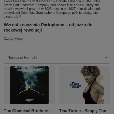
swoje korzenie ma w Niemczech – została założona w 1896 roku
przez Carl Lindström Company pod nazwą
Parlophon
. Brytyjski
oddział wytwórni powstał w 1923 roku, a od 1927 roku działał pod
skrzydłami Columbia Graphophone Company, później stając się
częścią EMI.
Wzrost znaczenia Parlophone – od jazzu do
rockowej rewolucji
Czytaj więcej
Zmień sortowanie
Najlepsza trafność
The Chemical Brothers -
Tina Turner - Simply The