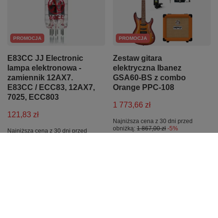
PROMOCJA
PROMOCJA
E83CC JJ Electronic
Zestaw gitara
lampa elektronowa -
elektryczna Ibanez
zamiennik 12AX7.
GSA60-BS z combo
E83CC / ECC83, 12AX7,
Orange PPC-108
7025, ECC803
1 773,66 zł
121,83 zł
Najniższa cena z 30 dni przed
obniżką:
1 867,00 zł
-5%
Najniższa cena z 30 dni przed
obniżką:
131,00 zł
-7%
Cena regularna:
1 867,00 zł
-5%