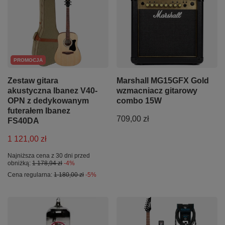
PROMOCJA
Zestaw gitara
Marshall MG15GFX Gold
akustyczna Ibanez V40-
wzmacniacz gitarowy
OPN z dedykowanym
combo 15W
futerałem Ibanez
709,00 zł
FS40DA
1 121,00 zł
Najniższa cena z 30 dni przed
obniżką:
1 178,94 zł
-4%
Cena regularna:
1 180,00 zł
-5%