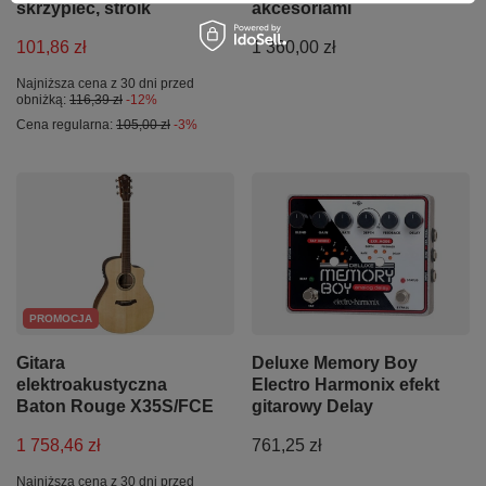
skrzypiec, stroik
akcesoriami
101,86 zł
1 360,00 zł
Najniższa cena z 30 dni przed
obniżką:
116,39 zł
-12%
Cena regularna:
105,00 zł
-3%
PROMOCJA
Gitara
Deluxe Memory Boy
elektroakustyczna
Electro Harmonix efekt
Baton Rouge X35S/FCE
gitarowy Delay
1 758,46 zł
761,25 zł
Najniższa cena z 30 dni przed