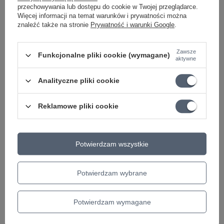
2LP płyta winylowa
splatter
przechowywania lub dostępu do cookie w Twojej przeglądarce.
Więcej informacji na temat warunków i prywatności można
164,43 zł
171,86 zł
znaleźć także na stronie
Prywatność i warunki Google
.
+ Dodaj do porównania
+ Dodaj do porównania
Zawsze
Funkcjonalne pliki cookie (wymagane)
aktywne
Analityczne pliki cookie
Polecamy
Reklamowe pliki cookie
Potwierdzam wszystkie
Potwierdzam wybrane
PROMOCJA
Tuner skrzypcowy
Zestaw gitara klasyczna
Potwierdzam wymagane
D'Addario PW-CT-14
4/4 La Mancha Rubi CM
tuner chromatyczny do
z pokrowcem i