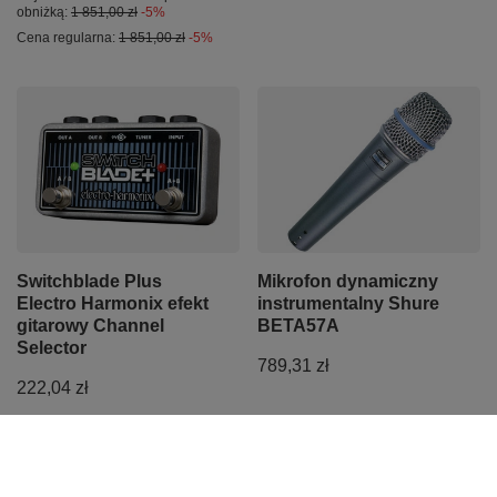
obniżką:
1 851,00 zł
-5%
Cena regularna:
1 851,00 zł
-5%
Switchblade Plus
Mikrofon dynamiczny
Electro Harmonix efekt
instrumentalny Shure
gitarowy Channel
BETA57A
Selector
789,31 zł
222,04 zł