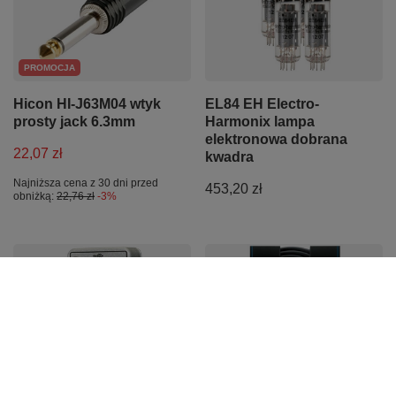
PROMOCJA
Hicon HI-J63M04 wtyk
EL84 EH Electro-
prosty jack 6.3mm
Harmonix lampa
elektronowa dobrana
22,07 zł
kwadra
Najniższa cena z 30 dni przed
453,20 zł
obniżką:
22,76 zł
-3%
PROMOCJA