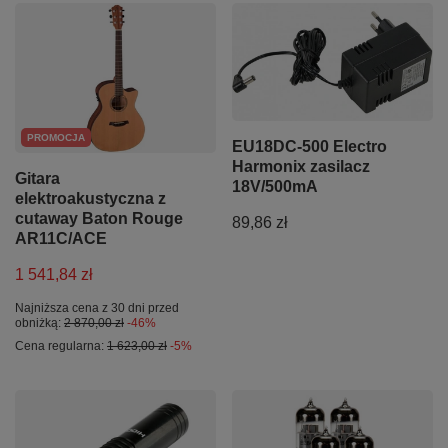
PROMOCJA
EU18DC-500 Electro
Harmonix zasilacz
Gitara
18V/500mA
elektroakustyczna z
cutaway Baton Rouge
89,86 zł
AR11C/ACE
1 541,84 zł
Najniższa cena z 30 dni przed
obniżką:
2 870,00 zł
-46%
Cena regularna:
1 623,00 zł
-5%