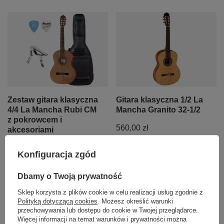
Zestaw gitara klasyczna
Gitara klasyczna 1/2 La
4/4 La Mancha Rubi CM
Mancha Granito 32-1/2
z pokrowcem i
560,00 zł
akcesoriami
1 360,00 zł
+ Dodaj do porównania
Konfiguracja zgód
+ Dodaj do porównania
Dbamy o Twoją prywatność
Sklep korzysta z plików cookie w celu realizacji usług zgodnie z
Polityką dotyczącą cookies
. Możesz określić warunki
przechowywania lub dostępu do cookie w Twojej przeglądarce.
Więcej informacji na temat warunków i prywatności można