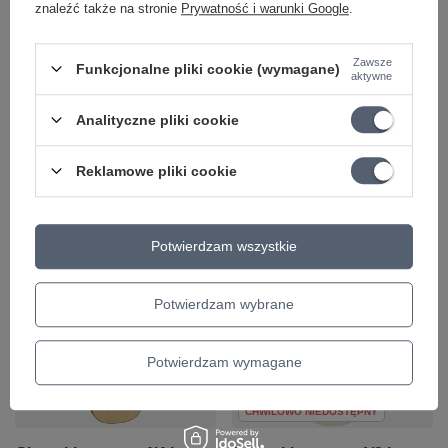
znaleźć także na stronie
Prywatność i warunki Google
.
Zawsze
Funkcjonalne pliki cookie (wymagane)
aktywne
Analityczne pliki cookie
Gitara klasyczna 4/4La
Gitara klasyczna 4/4 La
Mancha Rubinito LSM
Mancha Rubinito CM
Reklamowe pliki cookie
644,00 zł
860,00 zł
+ Dodaj do porównania
+ Dodaj do porównania
Potwierdzam wszystkie
Potwierdzam wybrane
Potwierdzam wymagane
CHWILOWO NIEDOSTĘPNY