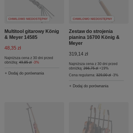
CHWILOWO NIEDOSTĘPNY
CHWILOWO NIEDOSTĘPNY
Multitool gitarowy König
Zestaw do strojenia
& Meyer 14585
pianina 16700 König &
Meyer
48,35 zł
319,14 zł
Najniższa cena z 30 dni przed
obniżką:
49,85 zł
-3%
Najniższa cena z 30 dni przed
obniżką:
266,75 zł
+19%
+ Dodaj do porównania
Cena regularna:
329,00 zł
-3%
+ Dodaj do porównania