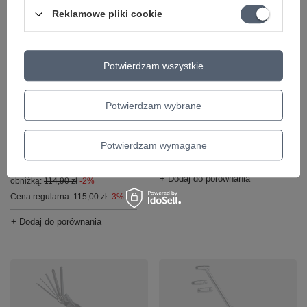
Reklamowe pliki cookie
CHWILOWO NIEDOSTĘPNY
CHWILOWO NIEDOSTĘPNY
Potwierdzam wszystkie
Klips do nut 16060
Stojak do gitary
König & Meyer
elektrycznej 17581
Potwierdzam wybrane
König & Meyer Heli 2
16,99 zł
brązowy
Najniższa cena z 30 dni przed
Potwierdzam wymagane
111,56 zł
obniżką:
17,51 zł
-2%
Najniższa cena z 30 dni przed
+ Dodaj do porównania
obniżką:
114,90 zł
-2%
Cena regularna:
115,00 zł
-3%
+ Dodaj do porównania