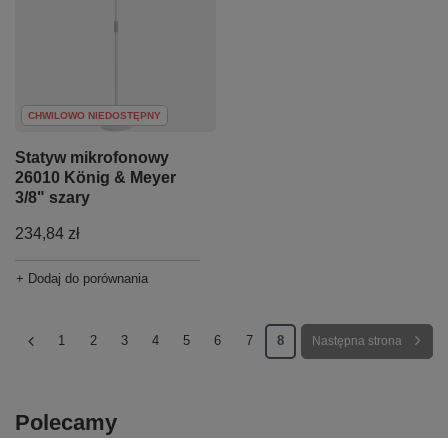
CHWILOWO NIEDOSTĘPNY
Statyw mikrofonowy
26010 König & Meyer
3/8" szary
234,84 zł
+ Dodaj do porównania
1
2
3
4
5
6
7
8
Następna strona
Polecamy