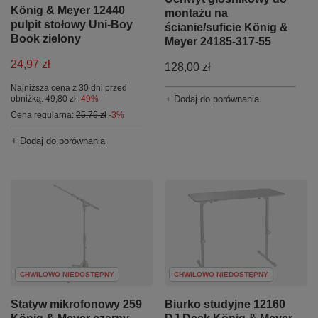
König & Meyer 12440
montażu na
pulpit stołowy Uni-Boy
ścianie/suficie König &
Book zielony
Meyer 24185-317-55
24,97 zł
128,00 zł
Najniższa cena z 30 dni przed
obniżką:
49,80 zł
-49%
+ Dodaj do porównania
Cena regularna:
25,75 zł
-3%
+ Dodaj do porównania
CHWILOWO NIEDOSTĘPNY
CHWILOWO NIEDOSTĘPNY
Statyw mikrofonowy 259
Biurko studyjne 12160