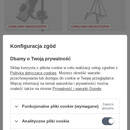
CHWILOWO NIEDOSTĘPNY
CHWILOWO NIEDOSTĘPNY
Stojak do gitary
Uchwyt na telefon do
elektrycznej 17581
statywu mikrofonowego
Konfiguracja zgód
König & Meyer Heli 2
19761 König & Meyer
czarny
Dbamy o Twoją prywatność
82,35 zł
66,94 zł
Sklep korzysta z plików cookie w celu realizacji usług zgodnie z
Najniższa cena z 30 dni przed
Polityką dotyczącą cookies
. Możesz określić warunki
obniżką:
141,53 zł
-41%
Najniższa cena z 30 dni przed
przechowywania lub dostępu do cookie w Twojej przeglądarce.
obniżką:
66,93 zł
+1%
Cena regularna:
84,90 zł
-3%
Więcej informacji na temat warunków i prywatności można
Cena regularna:
69,00 zł
-3%
znaleźć także na stronie
Prywatność i warunki Google
.
+ Dodaj do porównania
+ Dodaj do porównania
Zawsze
Funkcjonalne pliki cookie (wymagane)
aktywne
Analityczne pliki cookie