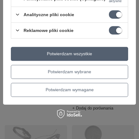
aktywne
Analityczne pliki cookie
Reklamowe pliki cookie
CHWILOWO NIEDOSTĘPNY
Potwierdzam wszystkie
Uchwyt mikrofonowy
Statyw do gitary KA-
KA-LINE STAND G-5
LINE STAND J-40B
Potwierdzam wybrane
5,60 zł
24,06 zł
Potwierdzam wymagane
Najniższa cena z 30 dni przed
+ Dodaj do porównania
obniżką:
24,80 zł
-2%
+ Dodaj do porównania