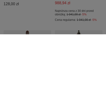
988,94 zł
128,00 zł
Najniższa cena z 30 dni przed
obniżką:
1 041,00 zł
-5%
Cena regularna:
1 041,00 zł
-5%
Gitara klasyczna 4/4 La
12AT7 EH Electro
Mancha Rubi CM
Harmonix -lampa
elektronowa
1 104,16 zł
105,45 zł