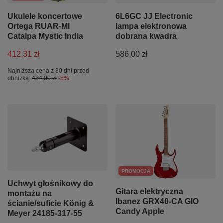
Ukulele koncertowe
6L6GC JJ Electronic
Ortega RUAR-MI
lampa elektronowa
Catalpa Mystic India
dobrana kwadra
412,31 zł
586,00 zł
Najniższa cena z 30 dni przed
obniżką:
434,00 zł
-5%
PROMOCJA
Uchwyt głośnikowy do
Gitara elektryczna
montażu na
Ibanez GRX40-CA GIO
ścianie/suficie König &
Candy Apple
Meyer 24185-317-55