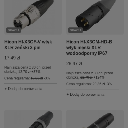
OKAZJA
OKAZJA
Hicon HI-X3CF-V wtyk
Hicon HI-X3CM-HD-B
XLR żeński 3 pin
wtyk męski XLR
wodoodporny IP67
17,49 zł
28,47 zł
Najniższa cena z 30 dni przed
obniżką:
12,70 zł
+37%
Najniższa cena z 30 dni przed
obniżką:
12,70 zł
+124%
Cena regularna:
18,03 zł
-3%
Cena regularna:
29,36 zł
-3%
+ Dodaj do porównania
+ Dodaj do porównania