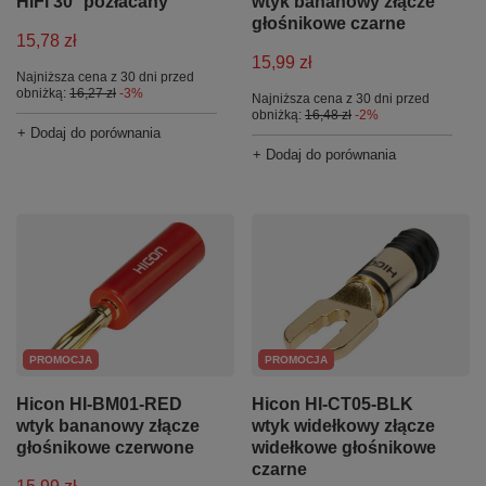
HiFi 30° pozłacany
wtyk bananowy złącze
głośnikowe czarne
15,78 zł
15,99 zł
Najniższa cena z 30 dni przed
obniżką:
16,27 zł
-3%
Najniższa cena z 30 dni przed
obniżką:
16,48 zł
-2%
+ Dodaj do porównania
+ Dodaj do porównania
PROMOCJA
PROMOCJA
Hicon HI-BM01-RED
Hicon HI-CT05-BLK
wtyk bananowy złącze
wtyk widełkowy złącze
głośnikowe czerwone
widełkowe głośnikowe
czarne