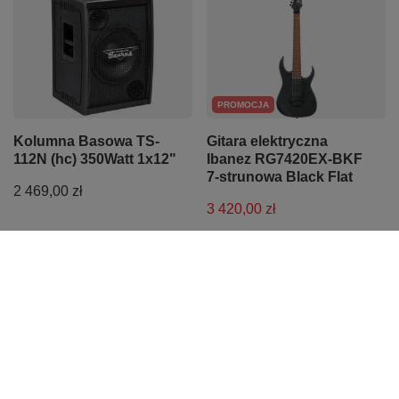
PROMOCJA
Kolumna Basowa TS-
Gitara elektryczna
112N (hc) 350Watt 1x12"
Ibanez RG7420EX-BKF
7-strunowa Black Flat
2 469,00 zł
3 420,00 zł
Najniższa cena z 30 dni przed
obniżką:
3 600,00 zł
-5%
Cena regularna:
3 600,00 zł
-5%