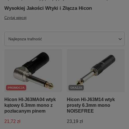
Wysokiej Jakości Wtyki i Złącza Hicon
Czytaj więcej
Zmień sortowanie
Najlepsza trafność
PROMOCJA
OKAZJA
Hicon HI-J63MA04 wtyk
Hicon HI-J63M14 wtyk
kątowy 6.3mm mono z
prosty 6.3mm mono
pozłacanym pinem
NOISEFREE
21,72 zł
23,19 zł