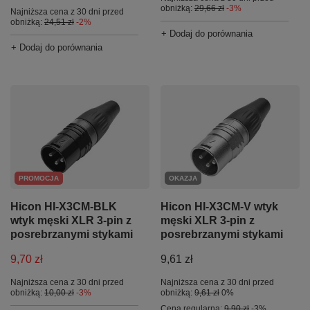
obniżką:
29,66 zł
-3%
Najniższa cena z 30 dni przed
obniżką:
24,51 zł
-2%
+ Dodaj do porównania
+ Dodaj do porównania
PROMOCJA
OKAZJA
Hicon HI-X3CM-BLK
Hicon HI-X3CM-V wtyk
wtyk męski XLR 3-pin z
męski XLR 3-pin z
posrebrzanymi stykami
posrebrzanymi stykami
9,70 zł
9,61 zł
Najniższa cena z 30 dni przed
Najniższa cena z 30 dni przed
obniżką:
10,00 zł
-3%
obniżką:
9,61 zł
0%
Cena regularna:
9,90 zł
-3%