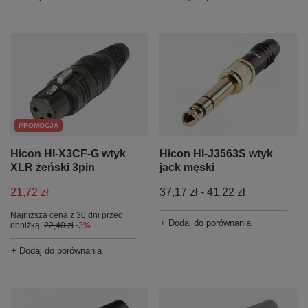
PROMOCJA
Hicon HI-X3CF-G wtyk
Hicon HI-J3563S wtyk
XLR żeński 3pin
jack męski
21,72 zł
od
37,17 zł
-
do
41,22 zł
Najniższa cena z 30 dni przed
+ Dodaj do porównania
obniżką:
22,40 zł
-3%
+ Dodaj do porównania