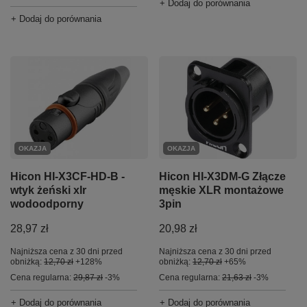
+ Dodaj do porównania
+ Dodaj do porównania
OKAZJA
OKAZJA
Hicon HI-X3CF-HD-B -
Hicon HI-X3DM-G Złącze
wtyk żeński xlr
męskie XLR montażowe
wodoodporny
3pin
28,97 zł
20,98 zł
Najniższa cena z 30 dni przed
Najniższa cena z 30 dni przed
obniżką:
12,70 zł
+128%
obniżką:
12,70 zł
+65%
Cena regularna:
29,87 zł
-3%
Cena regularna:
21,63 zł
-3%
+ Dodaj do porównania
+ Dodaj do porównania