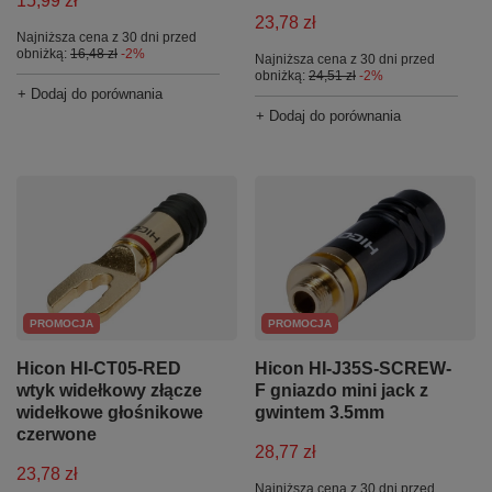
15,99 zł
23,78 zł
Najniższa cena z 30 dni przed
obniżką:
16,48 zł
-2%
Najniższa cena z 30 dni przed
obniżką:
24,51 zł
-2%
+ Dodaj do porównania
+ Dodaj do porównania
PROMOCJA
PROMOCJA
Hicon HI-CT05-RED
Hicon HI-J35S-SCREW-
wtyk widełkowy złącze
F gniazdo mini jack z
widełkowe głośnikowe
gwintem 3.5mm
czerwone
28,77 zł
23,78 zł
Najniższa cena z 30 dni przed