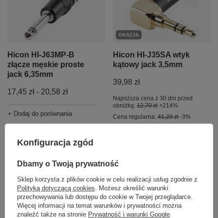
OKAZJA
Hicon HI-J63MP-B
Hicon HI-J35SA wtyk
złącze męskie proste
kątowy jack 3,5mm
jack 6,35mm
39,98 zł
od
17,45 zł
-
do
20,58 zł
Najniższa cena z 30 dni przed
obniżką:
12,70 zł
+214%
+ Dodaj do porównania
Cena regularna:
41,20 zł
-3%
+ Dodaj do porównania
Konfiguracja zgód
Dbamy o Twoją prywatność
Sklep korzysta z plików cookie w celu realizacji usług zgodnie z
Polityką dotyczącą cookies
. Możesz określić warunki
przechowywania lub dostępu do cookie w Twojej przeglądarce.
Więcej informacji na temat warunków i prywatności można
znaleźć także na stronie
Prywatność i warunki Google
.