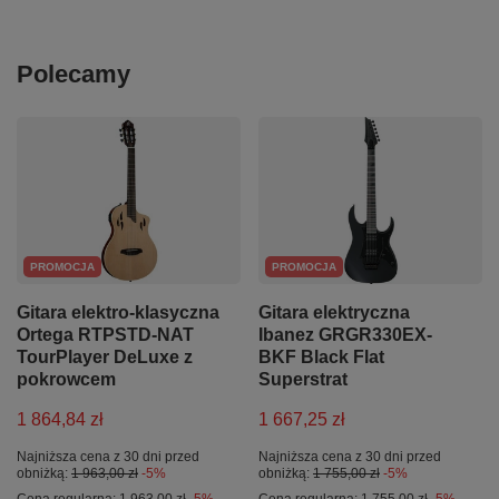
Polecamy
PROMOCJA
PROMOCJA
Gitara elektro-klasyczna
Gitara elektryczna
Ortega RTPSTD-NAT
Ibanez GRGR330EX-
TourPlayer DeLuxe z
BKF Black Flat
pokrowcem
Superstrat
1 864,84 zł
1 667,25 zł
Najniższa cena z 30 dni przed
Najniższa cena z 30 dni przed
obniżką:
1 963,00 zł
-5%
obniżką:
1 755,00 zł
-5%
Cena regularna:
1 963,00 zł
-5%
Cena regularna:
1 755,00 zł
-5%