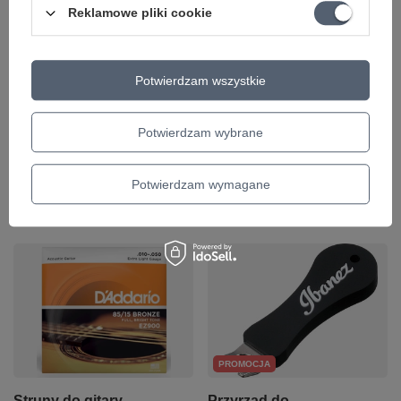
gitary akustycznej i
Reklamowe pliki cookie
elektrycznej
97,97 zł
Potwierdzam wszystkie
Najniższa cena z 30 dni przed
obniżką:
101,00 zł
-3%
+ Dodaj do porównania
Potwierdzam wybrane
Potwierdzam wymagane
Polecamy
PROMOCJA
Struny do gitary
Przyrząd do