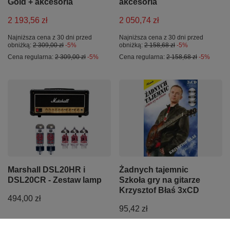
Gold + akcesoria
akcesoria
2 193,56 zł
2 050,74 zł
Najniższa cena z 30 dni przed
Najniższa cena z 30 dni przed
obniżką:
2 309,00 zł
-5%
obniżką:
2 158,68 zł
-5%
Cena regularna:
2 309,00 zł
-5%
Cena regularna:
2 158,68 zł
-5%
Marshall DSL20HR i
Żadnych tajemnic
DSL20CR - Zestaw lamp
Szkoła gry na gitarze
Krzysztof Błaś 3xCD
494,00 zł
95,42 zł