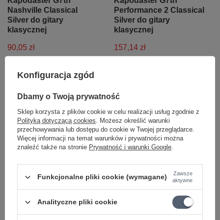
Kapodaster G7th
Kapodaster G7th
Nashville Classical
Performance 2 Classical
Silver do gitary
Silver do gitary
klasycznej
klasycznej
90,05 zł
157,14 zł
Najniższa cena z 30 dni przed
Najniższa cena z 30 dni przed
obniżką:
92,83 zł
-2%
obniżką:
162,00 zł
-3%
Konfiguracja zgód
+ Dodaj do porównania
+ Dodaj do porównania
Dbamy o Twoją prywatność
Sklep korzysta z plików cookie w celu realizacji usług zgodnie z
Polityką dotyczącą cookies
. Możesz określić warunki
przechowywania lub dostępu do cookie w Twojej przeglądarce.
Więcej informacji na temat warunków i prywatności można
znaleźć także na stronie
Prywatność i warunki Google
.
Zawsze
Funkcjonalne pliki cookie (wymagane)
aktywne
CHWILOWO NIEDOSTĘPNY
Kapodaster G7th
Analityczne pliki cookie
Nashville 6st Black do