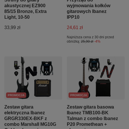
akustycznej EZ900
wyjmowania kołków
85/15 Bronze, Extra
gitarowych Ibanez
Light, 10-50
IPP10
33,99 zł
24,61 zł
Najniższa cena z 30 dni przed
obniżką:
25,90 zł
-4%
PROMOCJA
PROMOCJA
Zestaw gitara
Zestaw gitara basowa
elektryczna Ibanez
Ibanez TMB100-BK
GRGR330EX-BKF z
Talman z combo Ibanez
combo Marshall MG10G
P20 Promethean +