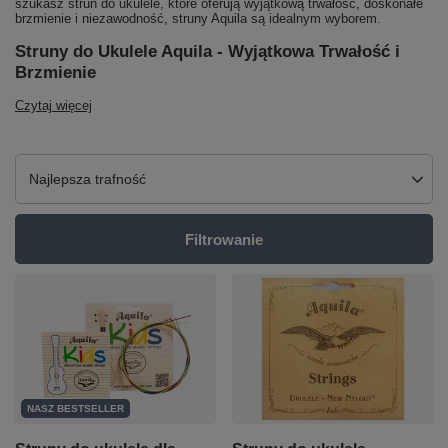
szukasz strun do ukulele, które oferują wyjątkową trwałość, doskonałe
brzmienie i niezawodność, struny Aquila są idealnym wyborem.
Struny do Ukulele Aquila - Wyjątkowa Trwałość i
Brzmienie
Czytaj więcej
Zmień sortowanie
Najlepsza trafność
Filtrowanie
NASZ BESTSELLER