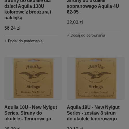
Struny do ukulele dla
Struny do ukulele
dzieci Aquila 138U
sopranowego Aquila 4U
kolorowe z broszurą i
62-95
naklejką
32,03 zł
56,24 zł
+ Dodaj do porównania
+ Dodaj do porównania
Aquila 10U - New Nylgut
Aquila 19U - New Nylgut
Series, Struny do
Series - zestaw 8 strun
ukulele - Tenorowego
do ukulele tenorowego