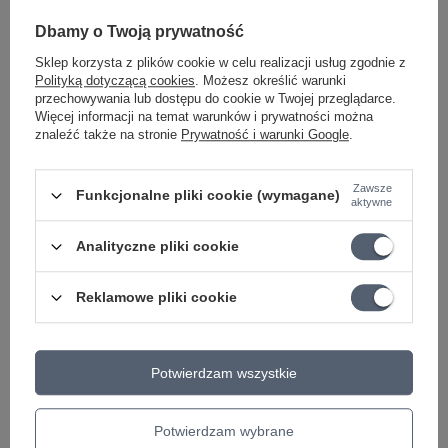
Dbamy o Twoją prywatność
Sklep korzysta z plików cookie w celu realizacji usług zgodnie z
Struny do ukulele
Struny do ukulele
Polityką dotyczącą cookies
. Możesz określić warunki
przechowywania lub dostępu do cookie w Twojej przeglądarce.
sopranowego Aquila
sopranowego Aquila 7U
Więcej informacji na temat warunków i prywatności można
58U 66-1.01 białe
65-97
znaleźć także na stronie
Prywatność i warunki Google
.
24,93 zł
35,43 zł
Zawsze
Funkcjonalne pliki cookie (wymagane)
+ Dodaj do porównania
+ Dodaj do porównania
aktywne
Analityczne pliki cookie
Reklamowe pliki cookie
Potwierdzam wszystkie
CHWILOWO NIEDOSTĘPNY
CHWILOWO NIEDOSTĘPNY
Potwierdzam wybrane
Struny do ukulele
Struny do ukulele