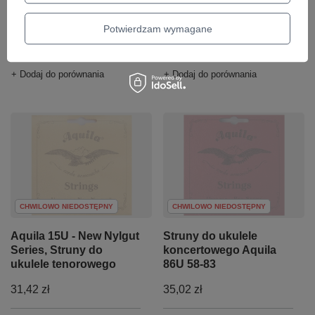
sopranowego Aquila
tenorowego Aquila 88U
83U 56-81
60-85
Potwierdzam wymagane
34,20 zł
36,05 zł
+ Dodaj do porównania
+ Dodaj do porównania
CHWILOWO NIEDOSTĘPNY
CHWILOWO NIEDOSTĘPNY
Aquila 15U - New Nylgut
Struny do ukulele
Series, Struny do
koncertowego Aquila
ukulele tenorowego
86U 58-83
31,42 zł
35,02 zł