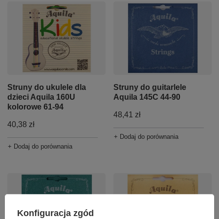
Struny do ukulele dla
Struny do guitarlele
dzieci Aquila 160U
Aquila 145C 44-90
kolorowe 61-94
48,41 zł
40,38 zł
+ Dodaj do porównania
+ Dodaj do porównania
Konfiguracja zgód