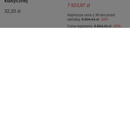
klasycznej
7 923,97 zł
32,20 zł
Najniższa cena z 30 dni przed
obniżką:
8 804,41 zł
-10%
Cena regularna:
8 804,41 zł
-10%
PROMOCJA
wieszak gitarowy
Efekt gitarowy do
ścienny Konig Meyer
samodzielnego
16250
montażu SERVO OEM
55,29 zł
266,77 zł
Najniższa cena z 30 dni przed
obniżką:
57,23 zł
-3%