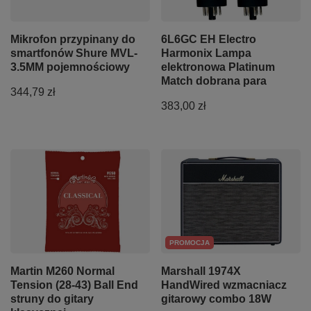
Mikrofon przypinany do
6L6GC EH Electro
smartfonów Shure MVL-
Harmonix Lampa
3.5MM pojemnościowy
elektronowa Platinum
Match dobrana para
344,79 zł
383,00 zł
PROMOCJA
Martin M260 Normal
Marshall 1974X
Tension (28-43) Ball End
HandWired wzmacniacz
struny do gitary
gitarowy combo 18W