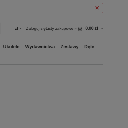
0,00 zł
zł
Zaloguj się
Listy zakupowe
Ukulele
Wydawnictwa
Zestawy
Dęte