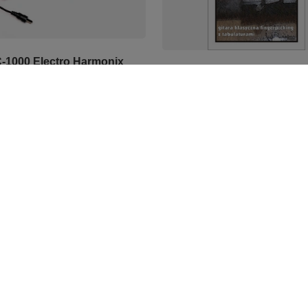
1000 Electro Harmonix
Łatwe piosenki biesiadne n
z 12V/1000mA
gitarę
33,99 zł
Regulaminy
uj się
Informacje o sklepie