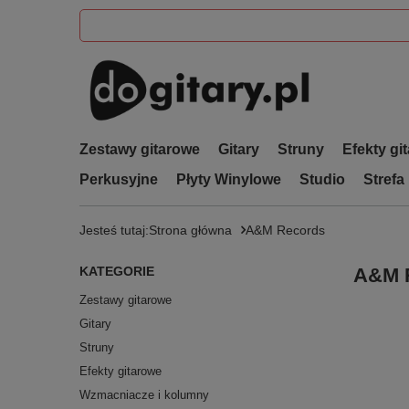
Zestawy gitarowe
Gitary
Struny
Efekty gi
Perkusyjne
Płyty Winylowe
Studio
Strefa
Jesteś tutaj:
Strona główna
A&M Records
KATEGORIE
A&M 
Zestawy gitarowe
Gitary
Struny
Efekty gitarowe
Wzmacniacze i kolumny