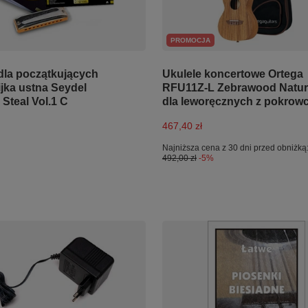
PROMOCJA
dla początkujących
Ukulele koncertowe Ortega
jka ustna Seydel
RFU11Z-L Zebrawood Natur
Steal Vol.1 C
dla leworęcznych z pokrow
467,40 zł
Najniższa cena z 30 dni przed obniżką
492,00 zł
-5%