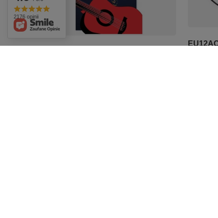
2176 opinii
EU12AC-
Śpiewnik biesiadny na gitarę -
zasilac
nuty na gitarę Absonic
84,00 zł
21,22 zł
Zamówienia
Konto
Status zamówienia
Zarejestr