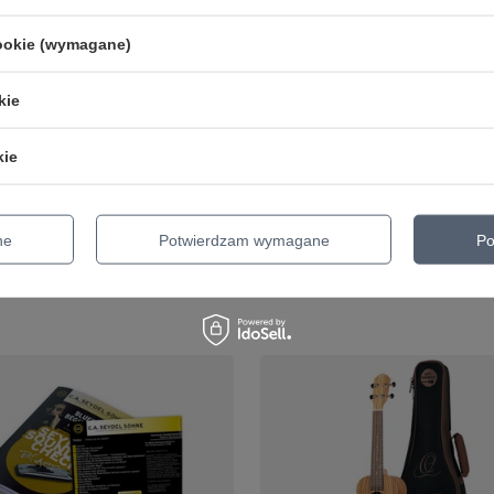
cookie (wymagane)
CHWILOWO NIEDOSTĘPNY
kie
ce - Ghost In The
STING - My Songs 2LP płyt
 LP płyta winylowa
winylowa
kie
139,05 zł
o porównania
+ Dodaj do porównania
ne
Potwierdzam wymagane
Po