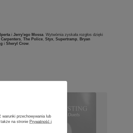
lperta
i
Jerry'ego Mossa
. Wytwórnia zyskała rozgłos dzięki
,
Carpenters
,
The Police
,
Styx
,
Supertramp
,
Bryan
ng
i
Sheryl Crow
.
ć warunki przechowywania lub
 także na stronie
Prywatność i