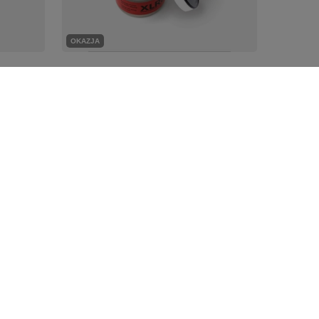
OKAZJA
a
Czyścik do strun PW-XLR8-01
D'addario
37,54 zł
Najniższa cena z 30 dni przed obniżką:
36,64 zł
+2%
Cena regularna:
38,70 zł
-3%
Bądź na bieżąco
Dogitary Club - zbieraj punkty