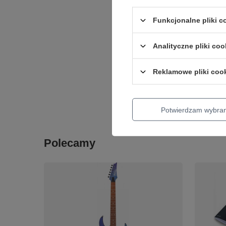
Funkcjonalne pliki 
Analityczne pliki coo
The Poli
Machine
Reklamowe pliki coo
107,14 zł
+ Dodaj d
Potwierdzam wybra
Polecamy