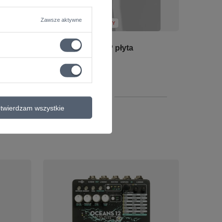
Zawsze aktywne
CHWILOWO NIEDOSTĘPNY
a
STING - Duets 2LP płyta
winylowa
159,12 zł
+ Dodaj do porównania
twierdzam wszystkie