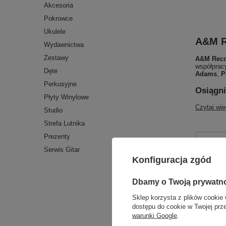
Akcesoria
Pokrowce
Ukulele
A&M R
Wydawnictwa
Zestawy
A&M Rec
współprac
Dęte
Adams
,
P
Perkusyjne
Osiągn
Płyty Winylowe
Czytaj wię
Studio
Strefa Lutnika
Prezenty
Zmień s
Najlepsz
Serwis Gitar
Konfiguracja zgód
Dbamy o Twoją prywatn
Sklep korzysta z plików cookie 
dostępu do cookie w Twojej prz
warunki Google
.