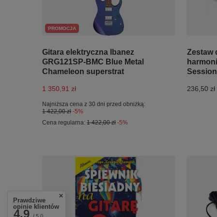
PROMOCJA
Gitara elektryczna Ibanez
Zestaw 
GRG121SP-BMC Blue Metal
harmoni
Chameleon superstrat
Session 
1 350,91 zł
236,50 zł
Najniższa cena z 30 dni przed obniżką:
1 422,00 zł
-5%
Cena regularna:
1 422,00 zł
-5%
Prawdziwe
opinie klientów
4.9
/ 5.0