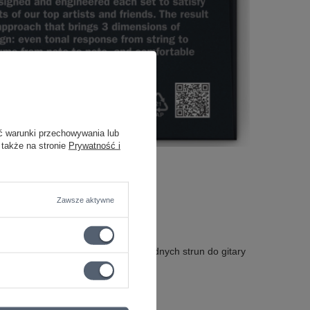
ć warunki przechowywania lub
 także na stronie
Prywatność i
 mocnych riffów
Zawsze aktywne
ci produktu. Jeśli szukasz niezawodnych strun do gitary
 nie zawiedzie Twoich oczekiwań.