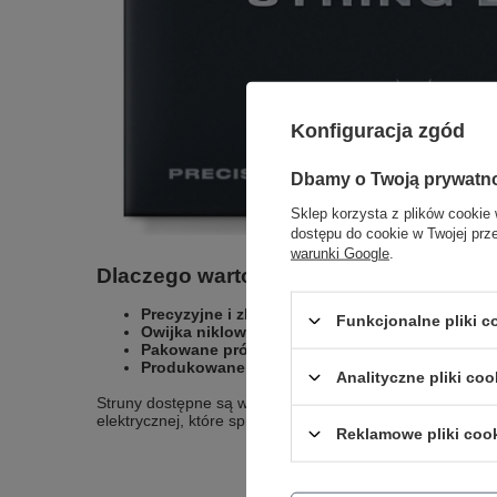
Konfiguracja zgód
Dbamy o Twoją prywatn
Sklep korzysta z plików cookie 
dostępu do cookie w Twojej prz
warunki Google
.
Dlaczego warto wybrać struny Dunlop
Precyzyjne i zbalansowane brzmienie
– struny o
Funkcjonalne pliki 
Owijka niklowana
zapewnia ciepłe i uniwersalne 
Pakowane próżniowo
dla zachowania świeżości i
Produkowane w USA
z zachowaniem najwyższej jak
Analityczne pliki coo
Struny dostępne są w naszym sklepie
od ręki
, bez konie
elektrycznej, które sprostają wyzwaniom sceny, studia i 
Reklamowe pliki coo