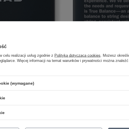
ość
w celu realizacji usług zgodnie z
Polityką dotyczącą cookies
. Możesz określi
eglądarce. Więcej informacji na temat warunków i prywatności można znaleźć
 DEN0946?
ferują agresywny środek pasma, wyraźne góry i mocny dół, idealny do
cookie (wymagane)
brzmienie, które dobrze wpasowuje się w różne gatunki muzyczne
 odporności na korozję
ości i ścisłej kontroli produkcji
kie
czności oczekiwania. Oferujemy szybką wysyłkę i gwarancję oryginalnoś
codziennej gry –
Dunlop DEN0946 Nickel Wound 9-46
to wybór, który
kie