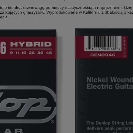
tuje idealną równowagę pomiędzy elastycznością a naprężeniem. Dzię
tkujących gitarzystów. Wyprodukowane w Kalifornii, z dbałością o każdy
ecie.