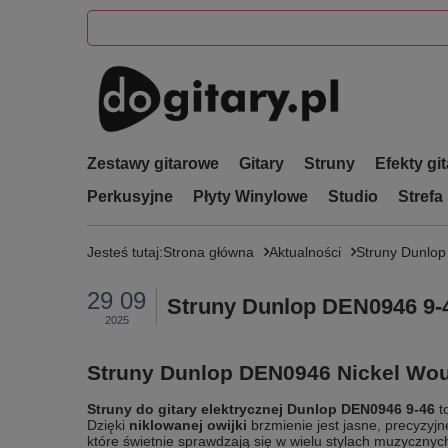
Zestawy gitarowe
Gitary
Struny
Efekty gi
Perkusyjne
Płyty Winylowe
Studio
Strefa
Jesteś tutaj:
Strona główna
Aktualności
Struny Dunlop
29 09
Struny Dunlop DEN0946 9-46
2025
Struny Dunlop DEN0946 Nickel Woun
Struny do gitary elektrycznej Dunlop DEN0946 9-46
t
Dzięki
niklowanej owijki
brzmienie jest jasne, precyzyj
które świetnie sprawdzają się w wielu stylach muzycznyc