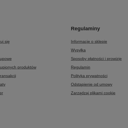
Regulaminy
uj się
Informacje o sklepie
Wysyłka
kupowe
Sposoby płatności i prowizje
kupionych produktów
Regulamin
transakcji
Polityka prywatności
aty
Odstąpienie od umowy
er
Zarządzaj plikami cookie