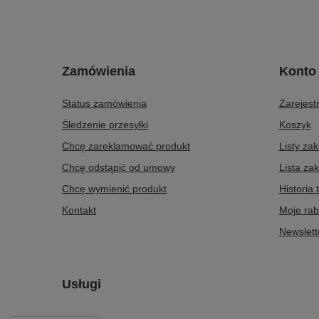
Zamówienia
Konto
Status zamówienia
Zarejestr
Śledzenie przesyłki
Koszyk
Chcę zareklamować produkt
Listy za
Chcę odstąpić od umowy
Lista za
Chcę wymienić produkt
Historia 
Kontakt
Moje rab
Newslett
Usługi