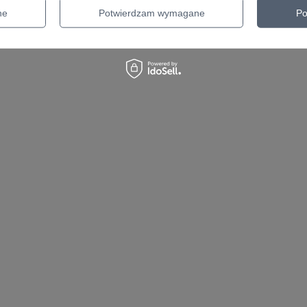
ne
Potwierdzam wymagane
Po