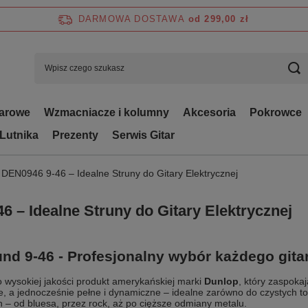
DARMOWA DOSTAWA
od 299,00 zł
tarowe
Wzmacniacze i kolumny
Akcesoria
Pokrowce
 Lutnika
Prezenty
Serwis Gitar
 DEN0946 9-46 – Idealne Struny do Gitary Elektrycznej
 – Idealne Struny do Gitary Elektrycznej
d 9-46 - Profesjonalny wybór każdego gita
o wysokiej jakości produkt amerykańskiej marki
Dunlop
, który zaspoka
ne, a jednocześnie pełne i dynamiczne – idealne zarówno do czystych t
h – od bluesa, przez rock, aż po cięższe odmiany metalu.