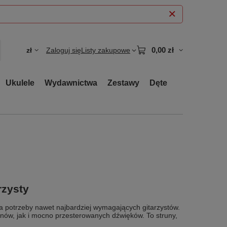
0,00 zł
zł
Zaloguj się
Listy zakupowe
Ukulele
Wydawnictwa
Zestawy
Dęte
rzysty
ja potrzeby nawet najbardziej wymagających gitarzystów.
onów, jak i mocno przesterowanych dźwięków. To struny,