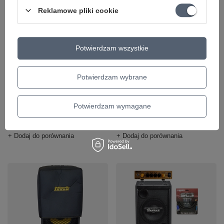
Reklamowe pliki cookie
Potwierdzam wszystkie
Combo do gitary
Zestaw GR Bass
Potwierdzam wybrane
basowej 40W Markbass
ONE800 wzmacniacz
CMB 101 Black Line
basowy + kolumna
Potwierdzam wymagane
1 107,25 zł
10 299,00 zł
+ Dodaj do porównania
+ Dodaj do porównania