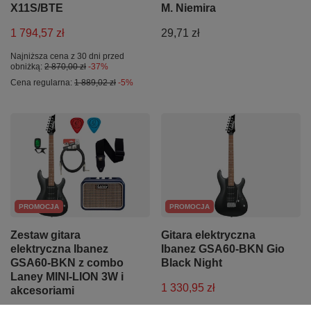
X11S/BTE
M. Niemira
1 794,57 zł
29,71 zł
Najniższa cena z 30 dni przed
obniżką:
2 870,00 zł
-37%
Cena regularna:
1 889,02 zł
-5%
PROMOCJA
PROMOCJA
Zestaw gitara
Gitara elektryczna
elektryczna Ibanez
Ibanez GSA60-BKN Gio
GSA60-BKN z combo
Black Night
Laney MINI-LION 3W i
1 330,95 zł
akcesoriami