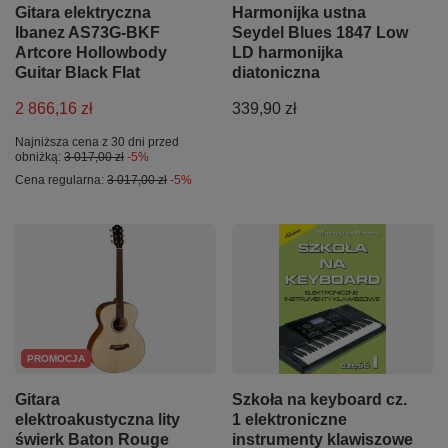
Gitara elektryczna
Harmonijka ustna
Ibanez AS73G-BKF
Seydel Blues 1847 Low
Artcore Hollowbody
LD harmonijka
Guitar Black Flat
diatoniczna
2 866,16 zł
339,90 zł
Najniższa cena z 30 dni przed
obniżką:
3 017,00 zł
-5%
Cena regularna:
3 017,00 zł
-5%
PROMOCJA
Gitara
Szkoła na keyboard cz.
elektroakustyczna lity
1 elektroniczne
świerk Baton Rouge
instrumenty klawiszowe