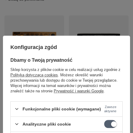
Konfiguracja zgód
Dbamy o Twoją prywatność
Wzmacniacz Basowy
GR Bass ONE800
Sklep korzysta z plików cookie w celu realizacji usług zgodnie z
Micro Head 300W
wzmacniacz basowy
Polityką dotyczącą cookies
. Możesz określić warunki
Markbass NANO MARK
800W
przechowywania lub dostępu do cookie w Twojej przeglądarce.
II
Więcej informacji na temat warunków i prywatności można
3 588,52 zł
znaleźć także na stronie
Prywatność i warunki Google
.
1 907,56 zł
+ Dodaj do porównania
Zawsze
Funkcjonalne pliki cookie (wymagane)
+ Dodaj do porównania
aktywne
Analityczne pliki cookie