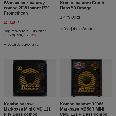
Wzmacniacz basowy
Kombo basowe Crush
combo 20W Ibanez P20
Bass 50 Orange
Promethean
1 479,00 zł
653,60 zł
+ Dodaj do porównania
Najniższa cena z 30 dni przed
obniżką:
688,00 zł
-5%
+ Dodaj do porównania
Kombo basowe
Kombo basowe 300W
Markbass Mini CMD 121
Markbass MB58R MINI
P IV Bass combo
CMD 121 P Bass combo