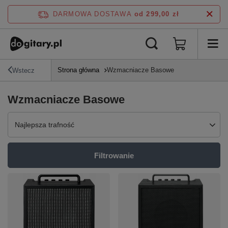
DARMOWA DOSTAWA
od 299,00 zł
Strona główna
Wzmacniacze Basowe
Wstecz
Wzmacniacze Basowe
Zmień sortowanie
Najlepsza trafność
Filtrowanie