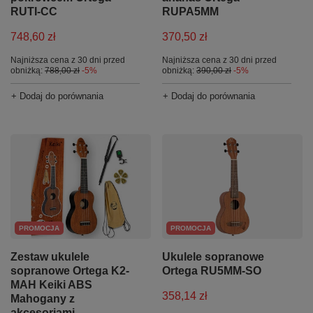
RUTI-CC
RUPA5MM
748,60 zł
370,50 zł
Najniższa cena z 30 dni przed
Najniższa cena z 30 dni przed
obniżką:
788,00 zł
-5%
obniżką:
390,00 zł
-5%
+ Dodaj do porównania
+ Dodaj do porównania
PROMOCJA
PROMOCJA
Zestaw ukulele
Ukulele sopranowe
sopranowe Ortega K2-
Ortega RU5MM-SO
MAH Keiki ABS
358,14 zł
Mahogany z
akcesoriami