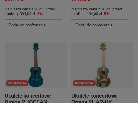
Najniższa cena z 30 dni przed
Najniższa cena z 30 dni przed
obniżką:
304,00 zł
-5%
obniżką:
404,00 zł
-5%
+ Dodaj do porównania
+ Dodaj do porównania
PROMOCJA
PROMOCJA
Ukulele koncertowe
Ukulele koncertowe
Ortega RUOCEAN
Ortega RUAR-HY
Ocean Blue ukulele
Catalpa Himalaya
niebieskie
449,34 zł
383,81 zł
Najniższa cena z 30 dni przed
obniżką:
473,00 zł
-5%
Najniższa cena z 30 dni przed