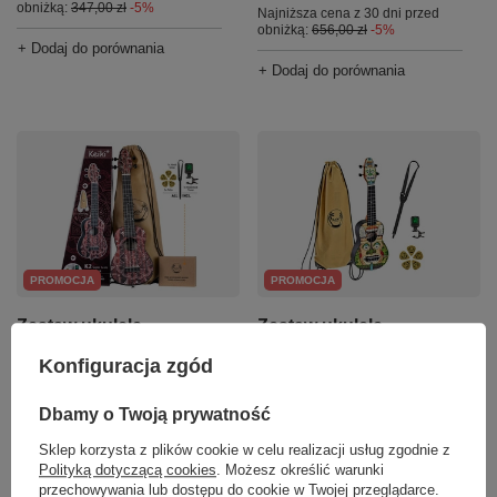
obniżką:
347,00 zł
-5%
Najniższa cena z 30 dni przed
obniżką:
656,00 zł
-5%
+ Dodaj do porównania
+ Dodaj do porównania
PROMOCJA
PROMOCJA
Zestaw ukulele
Zestaw ukulele
sopranowe Ortega
sopranowe Ortega K2-
Konfiguracja zgód
K2SS-RKC Keiki ABS
TM Keiki ABS Totem
Kaleidoscope SET z
SET z akcesoriami
akcesoriami
Dbamy o Twoją prywatność
292,60 zł
Sklep korzysta z plików cookie w celu realizacji usług zgodnie z
308,75 zł
Polityką dotyczącą cookies
. Możesz określić warunki
Najniższa cena z 30 dni przed
obniżką:
308,00 zł
-5%
przechowywania lub dostępu do cookie w Twojej przeglądarce.
Najniższa cena z 30 dni przed