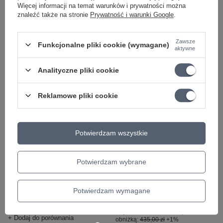
obniżką:
325,00 zł
-5%
Więcej informacji na temat warunków i prywatności można
+ Dodaj do porównania
znaleźć także na stronie
Prywatność i warunki Google
.
+ Dodaj do porównania
Zawsze
Funkcjonalne pliki cookie (wymagane)
aktywne
Analityczne pliki cookie
Reklamowe pliki cookie
PROMOCJA
OKAZJA
Potwierdzam wszystkie
Ukulele koncertowe
Ukulele sopranowe
Ortega RUAR-MI
mahoń ciemny brąz
Catalpa Mystic India
wysoka jakość
Potwierdzam wybrane
wykończenia Baton
412,31 zł
Rouge V4-S Sun
Potwierdzam wymagane
Najniższa cena z 30 dni przed
438,36 zł
obniżką:
434,00 zł
-5%
Najniższa cena z 30 dni przed
+ Dodaj do porównania
obniżką:
435,00 zł
+1%