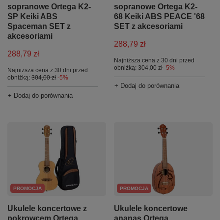
sopranowe Ortega K2-
sopranowe Ortega K2-
SP Keiki ABS
68 Keiki ABS PEACE '68
Spaceman SET z
SET z akcesoriami
akcesoriami
288,79 zł
288,79 zł
Najniższa cena z 30 dni przed
obniżką:
304,00 zł
-5%
Najniższa cena z 30 dni przed
obniżką:
304,00 zł
-5%
+ Dodaj do porównania
+ Dodaj do porównania
PROMOCJA
PROMOCJA
Ukulele koncertowe z
Ukulele koncertowe
pokrowcem Ortega
ananas Ortega