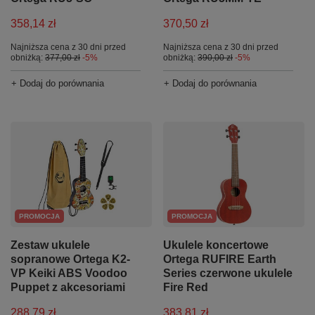
358,14 zł
370,50 zł
Najniższa cena z 30 dni przed
Najniższa cena z 30 dni przed
obniżką:
377,00 zł
-5%
obniżką:
390,00 zł
-5%
+ Dodaj do porównania
+ Dodaj do porównania
PROMOCJA
PROMOCJA
Zestaw ukulele
Ukulele koncertowe
sopranowe Ortega K2-
Ortega RUFIRE Earth
VP Keiki ABS Voodoo
Series czerwone ukulele
Puppet z akcesoriami
Fire Red
288,79 zł
383,81 zł