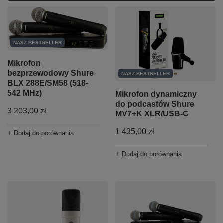
NASZ BESTSELLER
Mikrofon
bezprzewodowy Shure
NASZ BESTSELLER
BLX 288E/SM58 (518-
542 MHz)
Mikrofon dynamiczny
do podcastów Shure
3 203,00 zł
MV7+K XLR/USB-C
1 435,00 zł
+ Dodaj do porównania
+ Dodaj do porównania