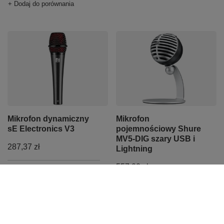
+ Dodaj do porównania
Mikrofon dynamiczny
Mikrofon
sE Electronics V3
pojemnościowy Shure
MV5-DIG szary USB i
287,37 zł
Lightning
557,00 zł
+ Dodaj do porównania
+ Dodaj do porównania