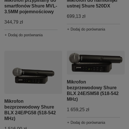
Mikrofon przypinany do
Mikrofon do harmonijki
smartfonów Shure MVL-
ustnej Shure 520DX
3.5MM pojemnościowy
699,13 zł
344,79 zł
+ Dodaj do porównania
+ Dodaj do porównania
Mikrofon
bezprzewodowy Shure
BLX 24E/SM58 (518-542
MHz)
Mikrofon
bezprzewodowy Shure
1 659,25 zł
BLX 24E/PG58 (518-542
MHz)
+ Dodaj do porównania
1 516,00 zł