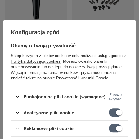
Kardioidalny mikrofon
Zestaw 4 mikrofonów do
Konfiguracja zgód
dynamiczny Shure
perkusji Shure PGA
PGA57-XLR
DRUMKIT4
Dbamy o Twoją prywatność
385,11 zł
1 513,90 zł
Sklep korzysta z plików cookie w celu realizacji usług zgodnie z
Polityką dotyczącą cookies
. Możesz określić warunki
przechowywania lub dostępu do cookie w Twojej przeglądarce.
+ Dodaj do porównania
+ Dodaj do porównania
Więcej informacji na temat warunków i prywatności można
znaleźć także na stronie
Prywatność i warunki Google
.
Zawsze
Funkcjonalne pliki cookie (wymagane)
aktywne
Analityczne pliki cookie
Reklamowe pliki cookie
Mikrofon dynamiczny
Mikrofon dynamiczny