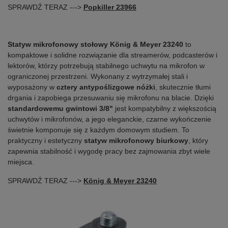
SPRAWDŹ TERAZ --->
Popkiller 23966
Statyw mikrofonowy stołowy König & Meyer 23240
to
kompaktowe i solidne rozwiązanie dla streamerów, podcasterów i
lektorów, którzy potrzebują stabilnego uchwytu na mikrofon w
ograniczonej przestrzeni. Wykonany z wytrzymałej stali i
wyposażony w
cztery antypoślizgowe nóżki
, skutecznie tłumi
drgania i zapobiega przesuwaniu się mikrofonu na blacie. Dzięki
standardowemu gwintowi 3/8"
jest kompatybilny z większością
uchwytów i mikrofonów, a jego eleganckie, czarne wykończenie
świetnie komponuje się z każdym domowym studiem. To
praktyczny i estetyczny
statyw mikrofonowy biurkowy
, który
zapewnia stabilność i wygodę pracy bez zajmowania zbyt wiele
miejsca.
SPRAWDŹ TERAZ --->
König & Meyer 23240