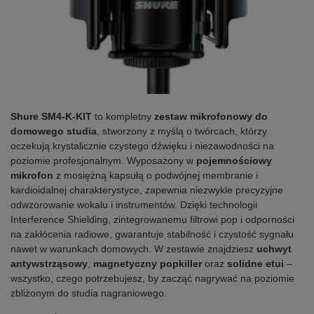
Shure SM4-K-KIT
to kompletny
zestaw mikrofonowy do
domowego studia
, stworzony z myślą o twórcach, którzy
oczekują krystalicznie czystego dźwięku i niezawodności na
poziomie profesjonalnym. Wyposażony w
pojemnościowy
mikrofon
z mosiężną kapsułą o podwójnej membranie i
kardioidalnej charakterystyce, zapewnia niezwykle precyzyjne
odwzorowanie wokalu i instrumentów. Dzięki technologii
Interference Shielding, zintegrowanemu filtrowi pop i odporności
na zakłócenia radiowe, gwarantuje stabilność i czystość sygnału
nawet w warunkach domowych. W zestawie znajdziesz
uchwyt
antywstrząsowy
,
magnetyczny popkiller
oraz
solidne etui
–
wszystko, czego potrzebujesz, by zacząć nagrywać na poziomie
zbliżonym do studia nagraniowego.