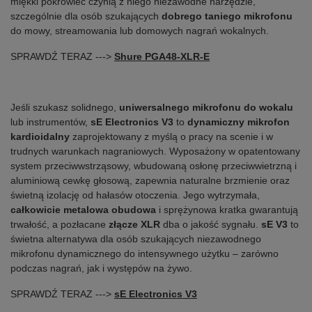
miękki pokrowiec czynią z niego niezawodne narzędzie,
szczególnie dla osób szukających
dobrego taniego mikrofonu
do mowy, streamowania lub domowych nagrań wokalnych.
SPRAWDŹ TERAZ --->
Shure PGA48-XLR-E
Jeśli szukasz solidnego,
uniwersalnego mikrofonu do wokalu
lub instrumentów,
sE Electronics V3
to
dynamiczny mikrofon
kardioidalny
zaprojektowany z myślą o pracy na scenie i w
trudnych warunkach nagraniowych. Wyposażony w opatentowany
system przeciwwstrząsowy, wbudowaną osłonę przeciwwietrzną i
aluminiową cewkę głosową, zapewnia naturalne brzmienie oraz
świetną izolację od hałasów otoczenia. Jego wytrzymała,
całkowicie metalowa obudowa
i sprężynowa kratka gwarantują
trwałość, a pozłacane
złącze XLR
dba o jakość sygnału.
sE V3
to
świetna alternatywa dla osób szukających niezawodnego
mikrofonu dynamicznego do intensywnego użytku – zarówno
podczas nagrań, jak i występów na żywo.
SPRAWDŹ TERAZ --->
sE Electronics V3