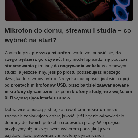
Mikrofon do domu, streamu i studia – co
wybrać na start?
Zanim kupisz
pierwszy mikrofon
, warto zastanowić się,
do
czego będziesz go używać
. Inny model sprawdzi się podczas
streamowania
gier, inny do
nagrywania wokalu
w domowym
studio, a jeszcze inny, jeśli po prostu potrzebujesz lepszego
dźwięku do rozmów online. Na rynku dostępnych jest wiele opcji –
od
prostych mikrofonów USB
, przez bardziej
zaawansowane
mikrofony dynamiczne
, aż po
mikrofony studyjne z wejściem
XLR
wymagające interfejsu audio.
Dobrą wiadomością jest to, że nawet
tani mikrofon
może
zapewnić zaskakująco dobrą jakość, jeśli będzie odpowiednio
dobrany do Twoich potrzeb i środowiska pracy. W tej części
przyjrzymy się najczęstszym wyborom początkujących
użytkowników: porównamy mikrofony dynamiczne i