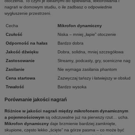
otoczenia. To czyni je idealnymi do śpiewania, lektorowania i
nagrań w domowym studiu, o ile zadbasz o odpowiednie
wygłuszenie przestrzeni.
Cecha
Mikrofon dynamiczny
Czułość
Niska – mniej „łapie” otoczenie
Odporność na hałas
Bardzo dobra
Jakość dźwięku
Dobra, solidna, mniej szczegółowa
Zastosowanie
Streamy, podcasty, gry, sceniczne nagra
Zasilanie
Nie wymaga zasilania phantom
Cena startowa
Zazwyczaj tańszy i łatwiejszy w obsłudze
Trwałość
Bardzo wysoka
Porównanie jakości nagrań
Różnice w jakości nagrań między mikrofonem dynamicznym
a pojemnościowym
są odczuwalne już na pierwszy rzut… ucha.
Mikrofon dynamiczny
daje brzmienie bardziej zamknięte,
skupione, często lekko „ścięte” na górze pasma – co może być