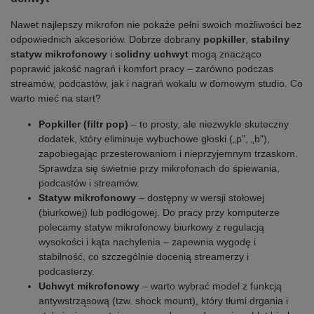
Nawet najlepszy mikrofon nie pokaże pełni swoich możliwości bez
odpowiednich akcesoriów. Dobrze dobrany
popkiller
,
stabilny
statyw mikrofonowy
i
solidny uchwyt
mogą znacząco
poprawić jakość nagrań i komfort pracy – zarówno podczas
streamów, podcastów, jak i nagrań wokalu w domowym studio. Co
warto mieć na start?
Popkiller (filtr pop)
– to prosty, ale niezwykle skuteczny
dodatek, który eliminuje wybuchowe głoski („p”, „b”),
zapobiegając przesterowaniom i nieprzyjemnym trzaskom.
Sprawdza się świetnie przy mikrofonach do śpiewania,
podcastów i streamów.
Statyw mikrofonowy
– dostępny w wersji stołowej
(biurkowej) lub podłogowej. Do pracy przy komputerze
polecamy statyw mikrofonowy biurkowy z regulacją
wysokości i kąta nachylenia – zapewnia wygodę i
stabilność, co szczególnie docenią streamerzy i
podcasterzy.
Uchwyt mikrofonowy
– warto wybrać model z funkcją
antywstrząsową (tzw. shock mount), który tłumi drgania i