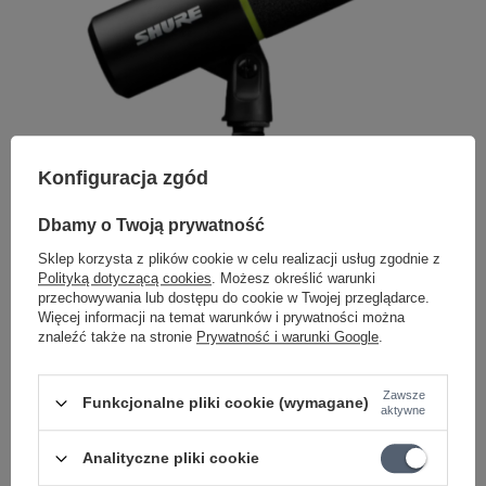
Konfiguracja zgód
Dbamy o Twoją prywatność
Sklep korzysta z plików cookie w celu realizacji usług zgodnie z
Polityką dotyczącą cookies
. Możesz określić warunki
przechowywania lub dostępu do cookie w Twojej przeglądarce.
Więcej informacji na temat warunków i prywatności można
znaleźć także na stronie
Prywatność i warunki Google
.
Zawsze
Funkcjonalne pliki cookie (wymagane)
Shure MV6 USB-C
to
nowoczesny mikrofon dla graczy
, który
aktywne
łączy studyjną jakość dźwięku z prostotą obsługi typu „plug and
play”. Dzięki technologii Voice Isolation skutecznie odcina hałasy z
Analityczne pliki cookie
otoczenia, skupiając się na głosie użytkownika – co sprawia, że