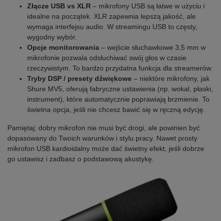
Złącze USB vs XLR
– mikrofony USB są łatwe w użyciu i
idealne na początek. XLR zapewnia lepszą jakość, ale
wymaga interfejsu audio. W streamingu USB to częsty,
wygodny wybór.
Opcje monitorowania
– wejście słuchawkowe 3,5 mm w
mikrofonie pozwala odsłuchiwać swój głos w czasie
rzeczywistym. To bardzo przydatna funkcja dla streamerów.
Tryby DSP / presety dźwiękowe
– niektóre mikrofony, jak
Shure MV5, oferują fabryczne ustawienia (np. wokal, płaski,
instrument), które automatycznie poprawiają brzmienie. To
świetna opcja, jeśli nie chcesz bawić się w ręczną edycję.
Pamiętaj: dobry mikrofon nie musi być drogi, ale powinien być
dopasowany do Twoich warunków i stylu pracy. Nawet prosty
mikrofon USB kardioidalny może dać świetny efekt, jeśli dobrze
go ustawisz i zadbasz o podstawową akustykę.