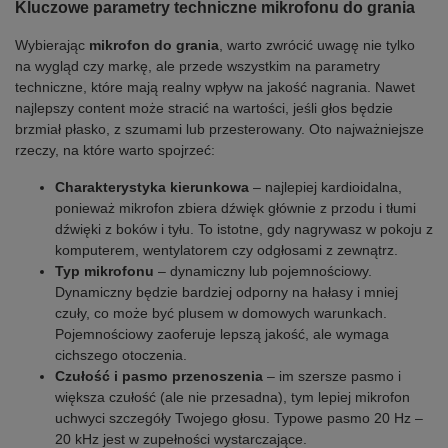
Kluczowe parametry techniczne mikrofonu do grania
Wybierając
mikrofon do grania
, warto zwrócić uwagę nie tylko
na wygląd czy markę, ale przede wszystkim na parametry
techniczne, które mają realny wpływ na jakość nagrania. Nawet
najlepszy content może stracić na wartości, jeśli głos będzie
brzmiał płasko, z szumami lub przesterowany. Oto najważniejsze
rzeczy, na które warto spojrzeć:
Charakterystyka kierunkowa
– najlepiej kardioidalna,
ponieważ mikrofon zbiera dźwięk głównie z przodu i tłumi
dźwięki z boków i tyłu. To istotne, gdy nagrywasz w pokoju z
komputerem, wentylatorem czy odgłosami z zewnątrz.
Typ mikrofonu
– dynamiczny lub pojemnościowy.
Dynamiczny będzie bardziej odporny na hałasy i mniej
czuły, co może być plusem w domowych warunkach.
Pojemnościowy zaoferuje lepszą jakość, ale wymaga
cichszego otoczenia.
Czułość i pasmo przenoszenia
– im szersze pasmo i
większa czułość (ale nie przesadna), tym lepiej mikrofon
uchwyci szczegóły Twojego głosu. Typowe pasmo 20 Hz –
20 kHz jest w zupełności wystarczające.