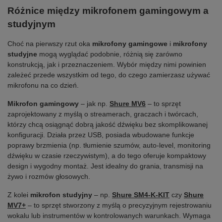
Różnice między mikrofonem gamingowym a
studyjnym
Choć na pierwszy rzut oka
mikrofony gamingowe
i
mikrofony
studyjne
mogą wyglądać podobnie, różnią się zarówno
konstrukcją, jak i przeznaczeniem. Wybór między nimi powinien
zależeć przede wszystkim od tego, do czego zamierzasz używać
mikrofonu na co dzień.
Mikrofon gamingowy
– jak np.
Shure MV6
– to sprzęt
zaprojektowany z myślą o streamerach, graczach i twórcach,
którzy chcą osiągnąć dobrą jakość dźwięku bez skomplikowanej
konfiguracji. Działa przez USB, posiada wbudowane funkcje
poprawy brzmienia (np. tłumienie szumów, auto-level, monitoring
dźwięku w czasie rzeczywistym), a do tego oferuje kompaktowy
design i wygodny montaż. Jest idealny do grania, transmisji na
żywo i rozmów głosowych.
Z kolei
mikrofon studyjny
– np.
Shure SM4-K-KIT
czy
Shure
MV7+
– to sprzęt stworzony z myślą o precyzyjnym rejestrowaniu
wokalu lub instrumentów w kontrolowanych warunkach. Wymaga