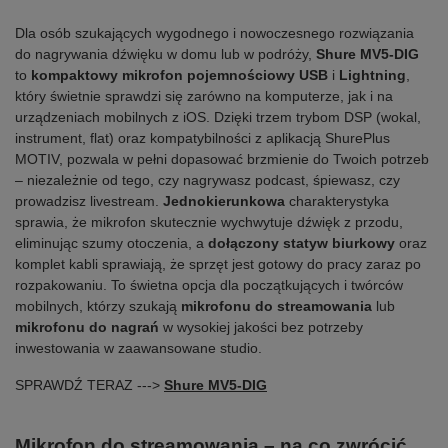
Dla osób szukających wygodnego i nowoczesnego rozwiązania
do nagrywania dźwięku w domu lub w podróży,
Shure MV5-DIG
to
kompaktowy mikrofon pojemnościowy USB
i
Lightning
,
który świetnie sprawdzi się zarówno na komputerze, jak i na
urządzeniach mobilnych z iOS. Dzięki trzem trybom DSP (wokal,
instrument, flat) oraz kompatybilności z aplikacją ShurePlus
MOTIV, pozwala w pełni dopasować brzmienie do Twoich potrzeb
– niezależnie od tego, czy nagrywasz podcast, śpiewasz, czy
prowadzisz livestream.
Jednokierunkowa
charakterystyka
sprawia, że mikrofon skutecznie wychwytuje dźwięk z przodu,
eliminując szumy otoczenia, a
dołączony statyw biurkowy
oraz
komplet kabli sprawiają, że sprzęt jest gotowy do pracy zaraz po
rozpakowaniu. To świetna opcja dla początkujących i twórców
mobilnych, którzy szukają
mikrofonu do streamowania
lub
mikrofonu do nagrań
w wysokiej jakości bez potrzeby
inwestowania w zaawansowane studio.
SPRAWDŹ TERAZ --->
Shure MV5-DIG
Mikrofon do streamowania – na co zwrócić