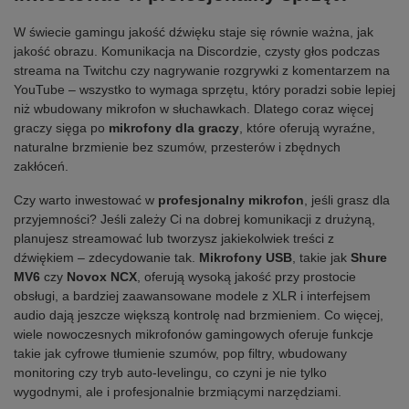
W świecie gamingu jakość dźwięku staje się równie ważna, jak
jakość obrazu. Komunikacja na Discordzie, czysty głos podczas
streama na Twitchu czy nagrywanie rozgrywki z komentarzem na
YouTube – wszystko to wymaga sprzętu, który poradzi sobie lepiej
niż wbudowany mikrofon w słuchawkach. Dlatego coraz więcej
graczy sięga po
mikrofony dla graczy
, które oferują wyraźne,
naturalne brzmienie bez szumów, przesterów i zbędnych
zakłóceń.
Czy warto inwestować w
profesjonalny mikrofon
, jeśli grasz dla
przyjemności? Jeśli zależy Ci na dobrej komunikacji z drużyną,
planujesz streamować lub tworzysz jakiekolwiek treści z
dźwiękiem – zdecydowanie tak.
Mikrofony USB
, takie jak
Shure
MV6
czy
Novox NCX
, oferują wysoką jakość przy prostocie
obsługi, a bardziej zaawansowane modele z XLR i interfejsem
audio dają jeszcze większą kontrolę nad brzmieniem. Co więcej,
wiele nowoczesnych mikrofonów gamingowych oferuje funkcje
takie jak cyfrowe tłumienie szumów, pop filtry, wbudowany
monitoring czy tryb auto-levelingu, co czyni je nie tylko
wygodnymi, ale i profesjonalnie brzmiącymi narzędziami.