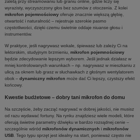
zaletą przy streamowaniu lub graniu online, gdzie liczy się
wyrazisty, wyczyszczony głos bez szumów z otoczenia. Z kolei
mikrofon pojemnościowy
oferuje znacznie większą głębię,
otwartość i naturalność – rejestruje szerokie pasmo
częstotliwości, dzięki czemu świetnie oddaje niuanse głosu i
instrumentów.
W praktyce, jeśli nagrywasz wokale, śpiewasz lub zależy Ci na
lektorskim, studyjnym brzmieniu,
mikrofon pojemnościowy
będzie zdecydowanie lepszym wyborem. Jeśli jednak działasz w
mniej kontrolowanych warunkach – np. nagrywasz w mieszkaniu z
ulicą za oknem lub grasz w słuchawkach z głośnym wentylatorem
obok –
dynamiczny mikrofon
może dać Ci lepszy, czystszy efekt
końcowy.
Kwestie budżetowe – dobry tani mikrofon do domu
Na szczęście, żeby zacząć nagrywać w dobrej jakości, nie musisz
od razu wydawać fortuny. Na rynku znajdziesz wiele modeli, które
oferują świetne parametry dźwięku w bardzo rozsądnej cenie –
szczególnie wśród
mikrofonów dynamicznych
i
mikrofonów
USB
. Tego typu sprzęt jest idealny na start, ponieważ często nie