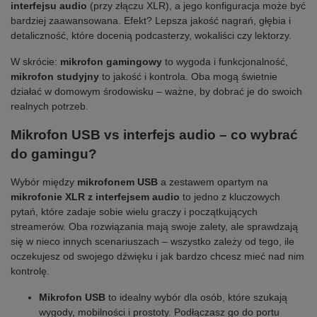
interfejsu audio
(przy złączu XLR), a jego konfiguracja może być
bardziej zaawansowana. Efekt? Lepsza jakość nagrań, głębia i
detaliczność, które docenią podcasterzy, wokaliści czy lektorzy.
W skrócie:
mikrofon gamingowy
to wygoda i funkcjonalność,
mikrofon studyjny
to jakość i kontrola. Oba mogą świetnie
działać w domowym środowisku – ważne, by dobrać je do swoich
realnych potrzeb.
Mikrofon USB vs interfejs audio – co wybrać
do gamingu?
Wybór między
mikrofonem USB
a zestawem opartym na
mikrofonie XLR z interfejsem audio
to jedno z kluczowych
pytań, które zadaje sobie wielu graczy i początkujących
streamerów. Oba rozwiązania mają swoje zalety, ale sprawdzają
się w nieco innych scenariuszach – wszystko zależy od tego, ile
oczekujesz od swojego dźwięku i jak bardzo chcesz mieć nad nim
kontrolę.
Mikrofon USB
to idealny wybór dla osób, które szukają
wygody, mobilności i prostoty. Podłączasz go do portu