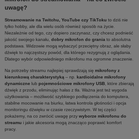
uwagę?
Streamowanie na Twitchu, YouTube czy TikToku
to dziś nie
tylko hobby, ale dla wielu osób również sposób na życie.
Niezależnie od tego, czy dopiero zaczynasz, czy chcesz podnieść
jakość swojego kanału,
dobry mikrofon do grania
to absolutna
podstawa. Widzowie mogą wybaczyć przeciętny obraz, ale słaby
dźwięk to najczęstszy powód, dla którego rezygnują z oglądania.
Dlatego wybór odpowiedniego mikrofonu ma ogromne znaczenie.
Na potrzeby streamu najlepiej sprawdzają się
mikrofony z
kierunkową charakterystyką
– np.
kardioidalne mikrofony
dynamiczne
lub
pojemnościowe mikrofony USB
, które zbierają
dźwięk z przodu, eliminując hałas z tła. Ważna jest też wygoda
użytkowania – możliwość szybkiego podłączenia do komputera,
stabilne mocowanie na biurku, łatwa kontrola głośności i opcja
monitoringu dźwięku w czasie rzeczywistym. W tej części
pokażemy, na co zwrócić uwagę przy
wyborze mikrofonu do
streamu
i jakie akcesoria mogą znacząco poprawić komfort
pracy.