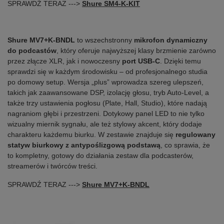
SPRAWDŹ TERAZ --->
Shure SM4-K-KIT
Shure MV7+K-BNDL
to wszechstronny
mikrofon dynamiczny
do podcastów
, który oferuje najwyższej klasy brzmienie zarówno
przez złącze XLR, jak i nowoczesny
port USB-C
. Dzięki temu
sprawdzi się w każdym środowisku – od profesjonalnego studia
po domowy setup. Wersja „plus” wprowadza szereg ulepszeń,
takich jak zaawansowane DSP, izolację głosu, tryb Auto-Level, a
także trzy ustawienia pogłosu (Plate, Hall, Studio), które nadają
nagraniom głębi i przestrzeni. Dotykowy panel LED to nie tylko
wizualny miernik sygnału, ale też stylowy akcent, który dodaje
charakteru każdemu biurku. W zestawie znajduje się
regulowany
statyw biurkowy z antypoślizgową podstawą
, co sprawia, że
to kompletny, gotowy do działania zestaw dla podcasterów,
streamerów i twórców treści.
SPRAWDŹ TERAZ --->
Shure MV7+K-BNDL