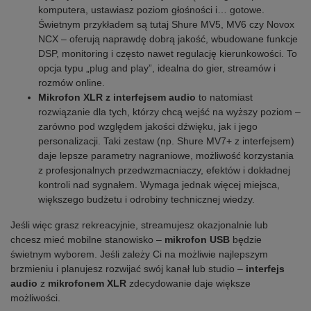
komputera, ustawiasz poziom głośności i… gotowe.
Świetnym przykładem są tutaj Shure MV5, MV6 czy Novox
NCX – oferują naprawdę dobrą jakość, wbudowane funkcje
DSP, monitoring i często nawet regulację kierunkowości. To
opcja typu „plug and play”, idealna do gier, streamów i
rozmów online.
Mikrofon XLR z interfejsem audio
to natomiast
rozwiązanie dla tych, którzy chcą wejść na wyższy poziom –
zarówno pod względem jakości dźwięku, jak i jego
personalizacji. Taki zestaw (np. Shure MV7+ z interfejsem)
daje lepsze parametry nagraniowe, możliwość korzystania
z profesjonalnych przedwzmacniaczy, efektów i dokładnej
kontroli nad sygnałem. Wymaga jednak więcej miejsca,
większego budżetu i odrobiny technicznej wiedzy.
Jeśli więc grasz rekreacyjnie, streamujesz okazjonalnie lub
chcesz mieć mobilne stanowisko –
mikrofon USB
będzie
świetnym wyborem. Jeśli zależy Ci na możliwie najlepszym
brzmieniu i planujesz rozwijać swój kanał lub studio –
interfejs
audio
z
mikrofonem XLR
zdecydowanie daje większe
możliwości.