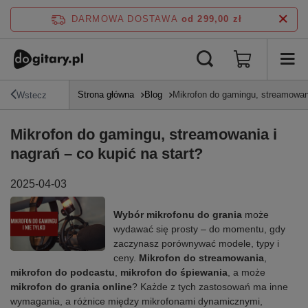
DARMOWA DOSTAWA
od 299,00 zł
Strona główna
Blog
Mikrofon do gamingu, streamowani
Wstecz
Mikrofon do gamingu, streamowania i
nagrań – co kupić na start?
2025-04-03
Wybór mikrofonu do grania
może
wydawać się prosty – do momentu, gdy
zaczynasz porównywać modele, typy i
ceny.
Mikrofon do streamowania
,
mikrofon do podcastu
,
mikrofon do śpiewania
, a może
mikrofon do grania online
? Każde z tych zastosowań ma inne
wymagania, a różnice między mikrofonami dynamicznymi,