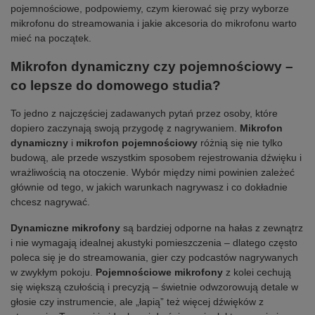
pojemnościowe, podpowiemy, czym kierować się przy wyborze
mikrofonu do streamowania i jakie akcesoria do mikrofonu warto
mieć na początek.
Mikrofon dynamiczny czy pojemnościowy –
co lepsze do domowego studia?
To jedno z najczęściej zadawanych pytań przez osoby, które
dopiero zaczynają swoją przygodę z nagrywaniem.
Mikrofon
dynamiczny
i
mikrofon pojemnościowy
różnią się nie tylko
budową, ale przede wszystkim sposobem rejestrowania dźwięku i
wrażliwością na otoczenie. Wybór między nimi powinien zależeć
głównie od tego, w jakich warunkach nagrywasz i co dokładnie
chcesz nagrywać.
Dynamiczne mikrofony
są bardziej odporne na hałas z zewnątrz
i nie wymagają idealnej akustyki pomieszczenia – dlatego często
poleca się je do streamowania, gier czy podcastów nagrywanych
w zwykłym pokoju.
Pojemnościowe mikrofony
z kolei cechują
się większą czułością i precyzją – świetnie odwzorowują detale w
głosie czy instrumencie, ale „łapią” też więcej dźwięków z