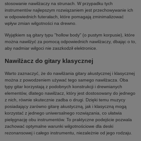
stosowanie nawilżaczy na strunach. W przypadku tych
instrumentów najlepszym rozwiązaniem jest przechowywanie ich
w odpowiednich futerałach, które pomagają zminimalizować
wpływ zmian wilgotności na drewno.
Wyjątkiem są gitary typu "hollow body" (o pustym korpusie), które
można nawilżyć za pomocą odpowiednich nawilżaczy, dbając o to,
aby nadmiar wilgoci nie zaszkodził elektronice.
Nawilżacz do gitary klasycznej
Warto zaznaczyć, że do nawilżania gitary akustycznej i klasycznej
można z powodzeniem używać tego samego nawilżacza. Oba
typy gitar korzystają z podobnych konstrukcji i drewnianych
elementów, dlatego nawilżacz, który jest dostosowany do jednego
z nich, równie skutecznie zadba o drugi. Dzięki temu muzycy
posiadający zarówno gitarę akustyczną, jak i klasyczną mogą
korzystać z jednego uniwersalnego rozwiązania, co ułatwia
pielęgnację obu instrumentów. To praktyczne podejście pozwala
zachować optymalne warunki wilgotnościowe dla deski
rezonansowej i całego instrumentu, niezależnie od jego rodzaju.