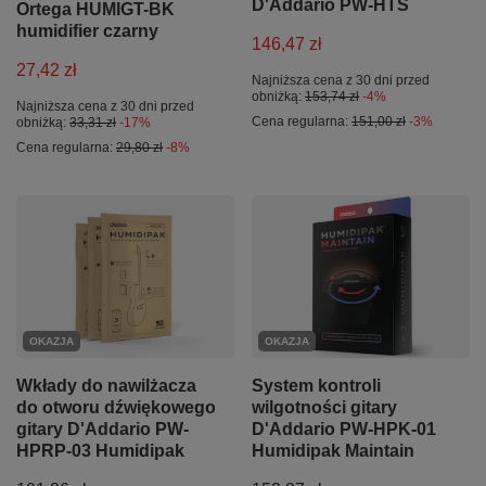
D'Addario PW-HTS
Ortega HUMIGT-BK
humidifier czarny
146,47 zł
27,42 zł
Najniższa cena z 30 dni przed
obniżką:
153,74 zł
-4%
Najniższa cena z 30 dni przed
Cena regularna:
151,00 zł
-3%
obniżką:
33,31 zł
-17%
Cena regularna:
29,80 zł
-8%
OKAZJA
OKAZJA
Wkłady do nawilżacza
System kontroli
do otworu dźwiękowego
wilgotności gitary
gitary D'Addario PW-
D'Addario PW-HPK-01
HPRP-03 Humidipak
Humidipak Maintain