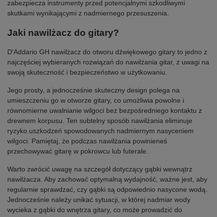
zabezpiecza instrumenty przed potencjalnymi szkodliwymi
skutkami wynikającymi z nadmiernego przesuszenia.
Jaki nawilżacz do gitary?
D'Addario GH nawilżacz do otworu dźwiękowego gitary to jedno z
najczęściej wybieranych rozwiązań do nawilżania gitar, z uwagi na
swoją skuteczność i bezpieczeństwo w użytkowaniu.
Jego prosty, a jednocześnie skuteczny design polega na
umieszczeniu go w otworze gitary, co umożliwia powolne i
równomierne uwalnianie wilgoci bez bezpośredniego kontaktu z
drewnem korpusu. Ten subtelny sposób nawilżania eliminuje
ryzyko uszkodzeń spowodowanych nadmiernym nasyceniem
wilgoci. Pamiętaj, że podczas nawilżania powinieneś
przechowywać gitarę w pokrowcu lub futerale.
Warto zwrócić uwagę na szczegół dotyczący gąbki wewnątrz
nawilżacza. Aby zachować optymalną wydajność, ważne jest, aby
regularnie sprawdzać, czy gąbki są odpowiednio nasycone wodą.
Jednocześnie należy unikać sytuacji, w której nadmiar wody
wycieka z gąbki do wnętrza gitary, co może prowadzić do