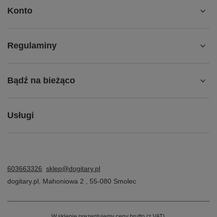
Konto
Regulaminy
Bądź na bieżąco
Usługi
603663326
sklep@dogitary.pl
dogitary.pl
,
Mahoniowa 2
,
55-080
Smolec
W sklepie prezentujemy ceny brutto (z VAT).