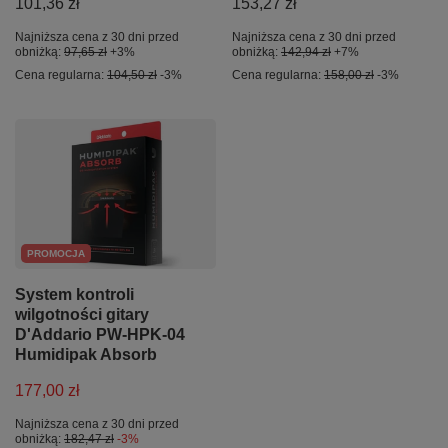
101,36 zł
153,27 zł
Najniższa cena z 30 dni przed
Najniższa cena z 30 dni przed
obniżką:
97,65 zł
+3%
obniżką:
142,94 zł
+7%
Cena regularna:
104,50 zł
-3%
Cena regularna:
158,00 zł
-3%
PROMOCJA
System kontroli
wilgotności gitary
D'Addario PW-HPK-04
Humidipak Absorb
177,00 zł
Najniższa cena z 30 dni przed
obniżką:
182,47 zł
-3%