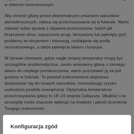
w otworze rezonansowym.
Aby chronić gitarę przed ekstremalnymi zmianami warunków
atmosferycznych, zaleca się przechowywanie jej w futerale. Warto
zdawać sobie sprawę z objawów przesuszenia, takich jak
brzęczenie strun, wypaczone progi, skrzywiony lub pęknięty gryf,
problemy ze strojeniem i intonacją, rozklejanie się pudła
rezonansowego, a także pęknięcia lakieru i korpusu.
W okresie zimowym, gdzie nagłe zmiany temperatur mogą być
szczególnie problematyczne, zanim wniesiemy gitarę z zimnego
dworu do ciepłego pomieszczenia, warto pozostawić ją na pół
godziny w futerale. To pozwoli instrumentowi stopniowo
dostosować się do nowych warunków, minimalizując ryzyko
uszkodzeń powłoki zewnętrznej. Optymalna temperatura
przechowywania gitary to 18–24 stopnie Celsjusza. Dbałość o te
szczegóły może znacznie wpłynąć na trwałość i jakość brzmienia
Twojego instrumentu.
Objawy przesuszenia gitary
Konfiguracja zgód
Zapadanie się Płyty Wierzchniej i Mostka: Charakteryzuje