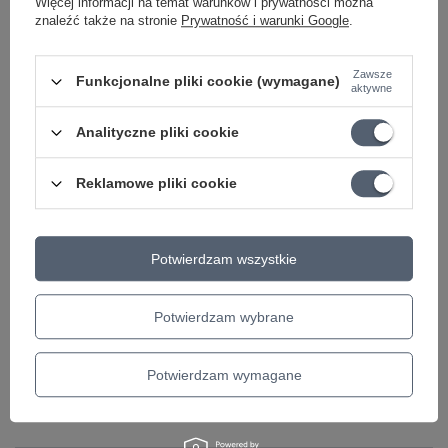
Więcej informacji na temat warunków i prywatności można
znaleźć także na stronie
Prywatność i warunki Google
.
Status zamówienia
Śledzenie przesyłki
Zawsze
Funkcjonalne pliki cookie (wymagane)
aktywne
Chcę zareklamować produkt
Chcę odstąpić od umowy
Analityczne pliki cookie
Chcę wymienić produkt
Reklamowe pliki cookie
Kontakt
Potwierdzam wszystkie
Konto
Potwierdzam wybrane
Regulaminy
Potwierdzam wymagane
Bądź na bieżąco