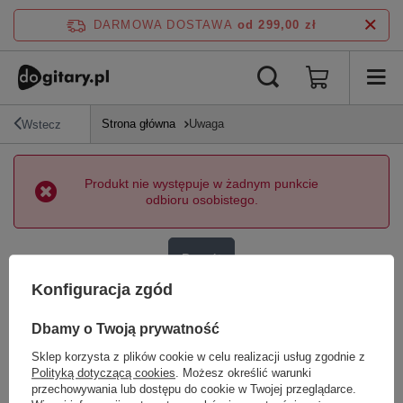
DARMOWA DOSTAWA
od 299,00 zł
Strona główna
Uwaga
Wstecz
Produkt nie występuje w żadnym punkcie
odbioru osobistego.
Powrót
Konfiguracja zgód
Dbamy o Twoją prywatność
Sklep korzysta z plików cookie w celu realizacji usług zgodnie z
Polityką dotyczącą cookies
. Możesz określić warunki
Zamówienia
przechowywania lub dostępu do cookie w Twojej przeglądarce.